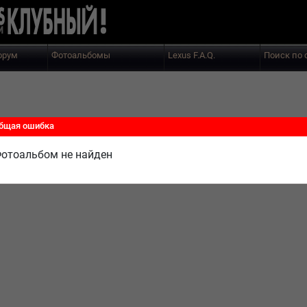
орум
Фотоальбомы
Lexus F.A.Q.
Поиск по 
бщая ошибка
отоальбом не найден