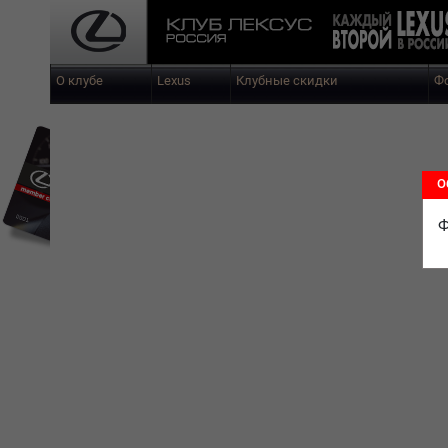
О клубе
Lexus
Клубные скидки
Ф
О
Ф