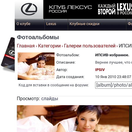
О клубе
Lexus
Клубные скидки
Ф
Фотоальбомы
Главная
Категории
Галереи пользователей
ИПСИВ
Фотоальбом:
ИПСИВ-избранное.
Описание:
Вернее лучшее, что 
Автор:
IPSIV
Дата создания:
10 Янв 2010 23:48:07
Код для вставки в сообщение на форуме:
Просмотр:
слайды