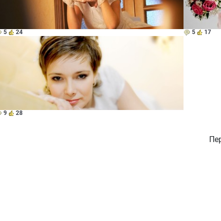
5
24
5
17
9
28
Пе