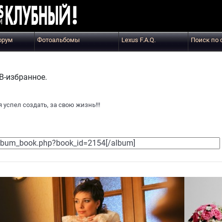
орум
Фотоальбомы
Lexus F.A.Q.
Поиск по 
-избранное.
я успел создать, за свою жизнь!!!