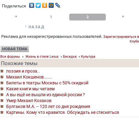
Поделиться


1
2

НАЗАД
Реклама для незарегистрированных пользователей.
Зарегистрироваться в
Клубе
НОВАЯ ТЕМА
Все форумы
»
Жизнь в стиле Lexus
»
Беседка
»
Культура
Похожие темы
поэзия и проза..
Михаил Кокшенов.......
Билеты в театры Москвы с 50% скидкой
Какие книги мы читаем
А вы ещё не вышли из единой россии ?
Умер Михаил Козаков
Булгаков М.А. -- 120 лет со дня рождения
Картины. Кому что нравится. Обсуждать не стесняться