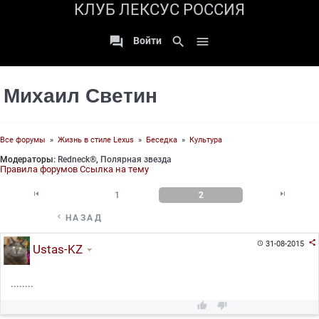
КЛУБ ЛЕКСУС РОССИЯ

search

Войти
Михаил Светин
Все форумы
»
Жизнь в стиле Lexus
»
Беседка
»
Культура
Модераторы:
Redneck®
,
Полярная звезда
Правила форумов
Ссылка на тему


1
2

НАЗАД

31-08-2015

Ustas-KZ
........

