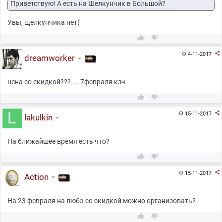
Приветствую! А есть на Шелкунчик в Большой?
Увы, щелкунчика нет(



4-11-2017

dreamworker
цена со скидкой??? ....7февраля кзч



15-11-2017

lakulkin
На ближайшее время есть что?



15-11-2017

Action
На 23 февраля на любэ со скидкой можно организовать?

