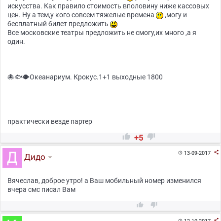
искусства. Как правило стоимость вполовину ниже кассовых
цен. Ну а тем,у кого совсем тяжелые времена
,могу и
бесплатный билет предложить
Все московские театры предложить не смогу,их много ,а я
один.
🐙🐟🐡Океанариум. Крокус.1+1 выходные 1800
практически везде партер


+5

13-09-2017

Дидо
Вячеслав, доброе утро! а Ваш мобильный номер изменился
вчера смс писал Вам



