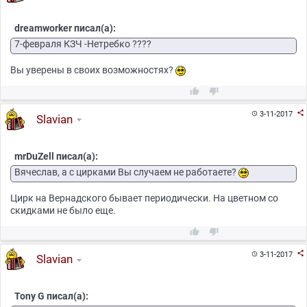
dreamworker писал(а):
7-февраля КЗЧ -Нетребко ????
Вы уверены в своих возможностях?



3-11-2017

Slavian
mrDuZell писал(а):
Вячеслав, а с цирками Вы случаем не работаете?
Цирк на Вернадского бывает периодически. На цветном со
скидками не было еще.



3-11-2017

Slavian
Tony G писал(а):