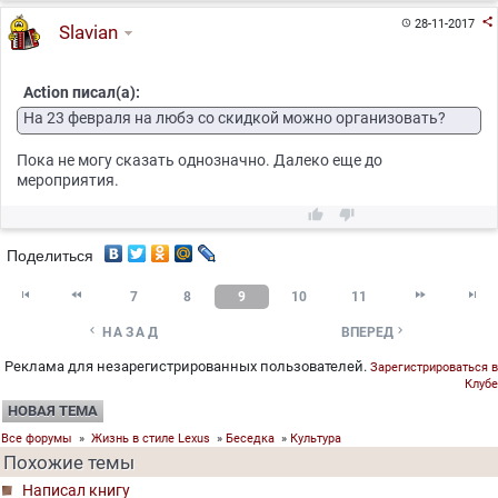

28-11-2017

Slavian
Action писал(а):
На 23 февраля на любэ со скидкой можно организовать?
Пока не могу сказать однозначно. Далеко еще до
мероприятия.


Поделиться




7
8
9
10
11


НАЗАД
ВПЕРЕД
Реклама для незарегистрированных пользователей.
Зарегистрироваться в
Клубе
НОВАЯ ТЕМА
Все форумы
»
Жизнь в стиле Lexus
»
Беседка
»
Культура
Похожие темы
Написал книгу