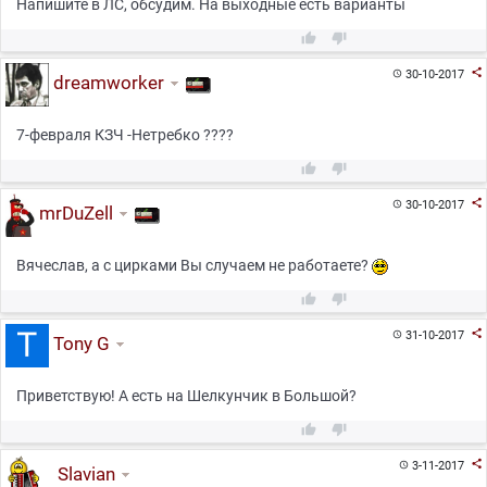
Напишите в ЛС, обсудим. На выходные есть варианты



30-10-2017

dreamworker
7-февраля КЗЧ -Нетребко ????



30-10-2017

mrDuZell
Вячеслав, а с цирками Вы случаем не работаете?



31-10-2017

Tony G
Приветствую! А есть на Шелкунчик в Большой?



3-11-2017

Slavian