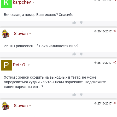
12-10-2017
karpchev
Вячеслав, а номер Ваш можно? Спасибо!



20-10-2017

Slavian
22.10 Гришковец...." Пока наливается пиво"



25-10-2017

Petr O.
Хотим с женой сходить на выходных в театр, не може
определиться куда и на что + цены поражают. Подскажите,
какие варианты есть ?



27-10-2017

Slavian