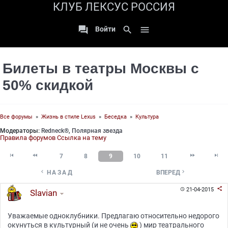
КЛУБ ЛЕКСУС РОССИЯ

search

Войти
Билеты в театры Москвы с
50% скидкой
Все форумы
»
Жизнь в стиле Lexus
»
Беседка
»
Культура
Модераторы:
Redneck®
,
Полярная звезда
Правила форумов
Ссылка на тему




7
8
9
10
11


НАЗАД
ВПЕРЕД

21-04-2015

Slavian
Уважаемые одноклубники. Предлагаю относительно недорого
окунуться в культурный (и не очень
) мир театрального