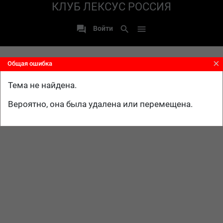
КЛУБ ЛЕКСУС РОССИЯ

search

Войти
close
Общая ошибка
Тема не найдена.
Вероятно, она была удалена или перемещена.