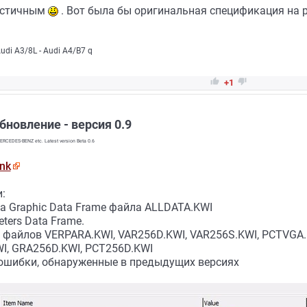
частичным
. Вот была бы оригинальная спецификация на р
Audi A3/8L - Audi A4/B7 q


+1
Обновление - версия 0.9
ERCEDES-BENZ etc. Latest version Beta 0.6
ink
:
а Graphic Data Frame файла ALLDATA.KWI
ters Data Frame.
 файлов VERPARA.KWI, VAR256D.KWI, VAR256S.KWI, PCTVGA.
I, GRA256D.KWI, PCT256D.KWI
ошибки, обнаруженные в предыдущих версиях