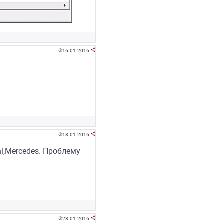
16-01-2016


18-01-2016


i,Mercedes. Проблему
28-01-2016

