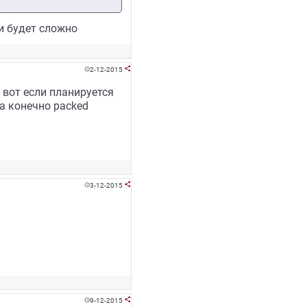
ти будет сложно
2-12-2015


А вот если планируется
да конечно packed
3-12-2015


9-12-2015

