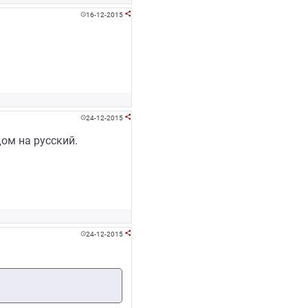
16-12-2015


24-12-2015


ом на русский.
24-12-2015

