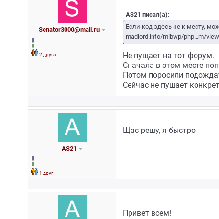
AS21 писал(а):
Если код здесь не к месту, мож
Senator3000@mail.ru
madlord.info/mlbwp/php...m/view
2 друга
Не пущает на тот форум.
Сначала в этом месте поп
Потом поросили подождат
Сейчас не пущает конкре
Щас решу, я быстро
AS21
1 друг
Привет всем!