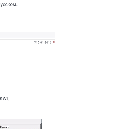
усском...
15-01-2016


KWI,