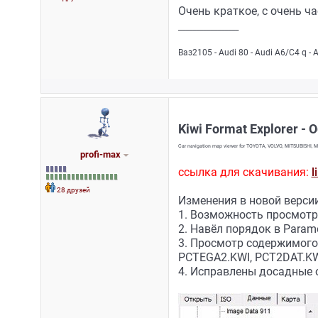
Очень краткое, с очень 
_________________
Ваз2105 - Audi 80 - Audi A6/C4 q - 
Kiwi Format Explorer - 
Car navigation map viewer for TOYOTA, VOLVO, MITSUBISHI, M
profi-max
ссылка для скачивания:
l
28 друзей
Изменения в новой версии
1. Возможность просмотр
2. Навёл порядок в Parame
3. Просмотр содержимого
PCTEGA2.KWI, PCT2DAT.KW
4. Исправлены досадные 