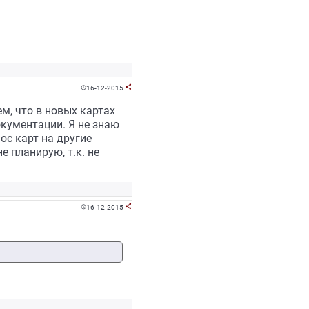
16-12-2015


ем, что в новых картах
окументации. Я не знаю
ос карт на другие
 планирую, т.к. не
16-12-2015

