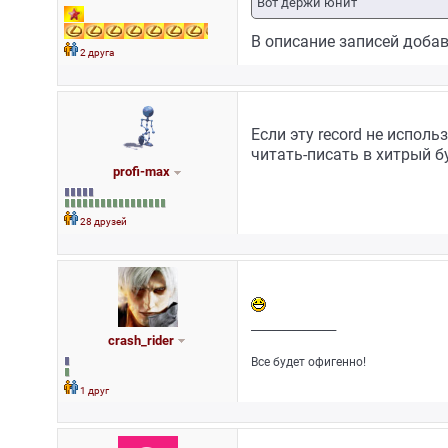
Вот держи юнит
В описание записей доба
2 друга
Если эту record не исполь
читать-писать в хитрый б
profi-max
28 друзей
_________________
crash_rider
Все будет офигенно!
1 друг