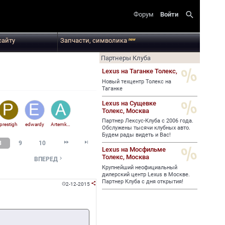
search
Форум
Войти
сайту
Запчасти, символика
new
Партнеры Клуба
Lexus на Таганке Толекс,
Новый техцентр Толекс на
Таганке
Lexus на Сущевке
Толекс,
Москва
Партнер Лексус-Клуба с 2006 года.
prestigh
edwardy
Artemka214
Обслужены тысячи клубных авто.
Будем рады видеть и Вас!


8
9
10
Lexus на Мосфильме
Толекс,
Москва

ВПЕРЕД
Крупнейший неофициальный
дилерский центр Lexus в Москве.
Партнер Клуба с дня открытия!
2-12-2015

