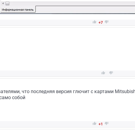


+7


телями, что последняя версия глючит с картами Mitsubish
 само собой


+1