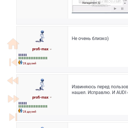
Не очень близко)
home
profi-max
skip_previous
28 друзей
fast_rewind
Извиняюсь перед пользова
нашел. Исправлю. И AUDI
fast_forward
profi-max
28 друзей
skip_next