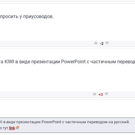
просить у приусоводов.


-2
 KIWI в виде презентации PowerPoint с частичным перевод


+3
I в виде презентации PowerPoint с частичным переводом на русский.
о тут
link