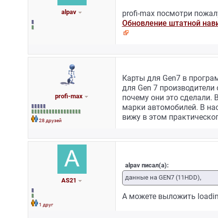
alpav
profi-max посмотри пожал
Обновление штатной нави
Карты для Gen7 в программ
для Gen 7 производители 
profi-max
почему они это сделали. 
марки автомобилей. В нас
вижу в этом практическо
28 друзей
alpav писал(а):
данные на GEN7 (11HDD),
AS21
А можете выложить loadin
1 друг