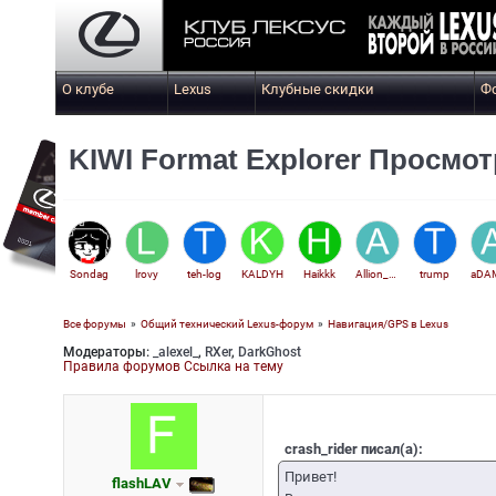
О клубе
Lexus
Клубные скидки
Ф
KIWI Format Explorer Просмот
Sondag
lrovy
teh-log
KALDYH
Haikkk
Allion_DV
trump
Все форумы
»
Общий технический Lexus-форум
»
Навигация/GPS в Lexus
Модераторы:
_alexel_
,
RXer
,
DarkGhost
Med38
Правила форумов
Ссылка на тему
crash_rider писал(а):
Привет!
flashLAV