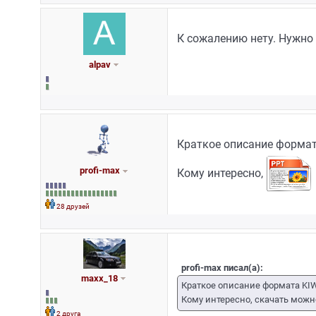
К сожалению нету. Нужно 
alpav
Краткое описание формата
profi-max
Кому интересно,
28 друзей
profi-max писал(а):
maxx_18
Краткое описание формата KIW
Кому интересно, скачать можн
2 друга