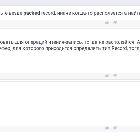
вьте везде
packed
record, иначе когда-то расползется а най


зовать для операций чтения-запись, тогда не расползётся. 
уфер, для которого приходится определять тип Record, тог



