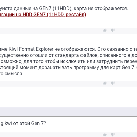
уйста данные на GEN7 (11HDD), карта не отображается.
гации на HDD GEN7 (11HDD, рестайл)


е Kiwi Format Explorer не отображаются. Это связанно с т
существенно отошли от стандарта файлов, описанного в д
Возможно, для того чтобы исключить или затруднить перен
тоящий момент дорабатывать программу для карт Gen 7 не
го смысла.


g.kwi от этой Gen 7?

