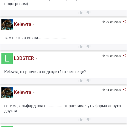
подогревом)



29-08-2020

Kelewra
там не тока вокси..........................



30-08-2020

L0BSTER
Kelewra, от равчика подходит? от чего еще?



31-08-2020

Kelewra
естима, альфард,ноах................от равчика чуть форма лопуха
другая................

