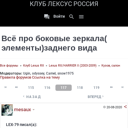
КЛУБ ЛЕКСУС РОССИЯ

search

Войти
Всё про боковые зеркала(
элементы)заднего вида
Все форумы
»
Клуб Lexus RX
»
Lexus RX/HARRIER II (2003-2009)
»
Кузов, салон
Модераторы:
Ugin
,
odyssey
,
Camel
,
snow1975
Правила форумов
Ссылка на тему




115
116
117
118
119


НАЗАД
ВПЕРЕД

20-08-2020

mesaux
LEX-79 писал(а):