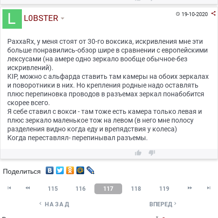

19-10-2020

L0BSTER
PaxxaRx, у меня стоят от 30-го воксика, искривления мне эти
больше понравились-обзор шире в сравнении с европейскими
лексусами (на амере одно зеркало вообще обычное-без
искривлений).
KIP, можно с альфарда ставить там камеры на обоих зеркалах
и поворотники в них. Но крепления родные надо оставлять
плюс перепиновка проводов в разъемах зеркал понабобится
скорее всего.
Я себе ставил с вокси - там тоже есть камера только левая и
плюс зеркало маленькое тож на левом (в него мне полосу
разделения видно когда еду и врепядствия у колеса)
Когда переставлял- перепинывал разъемы.


Поделиться




115
116
117
118
119


НАЗАД
ВПЕРЕД