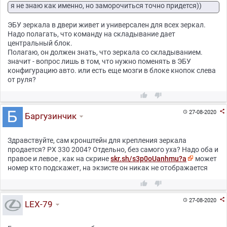
я не знаю как именно, но заморочиться точно придется))
ЭБУ зеркала в двери живет и универсален для всех зеркал.
Надо полагать, что команду на складывание дает
центральный блок.
Полагаю, он должен знать, что зеркала со складыванием.
значит - вопрос лишь в том, что нужно поменять в ЭБУ
конфигурацию авто. или есть еще мозги в блоке кнопок слева
от руля?



27-08-2020

Баргузинчик
Здравствуйте, сам кронштейн для крепления зеркала
продается? РХ 330 2004? Отдельно, без самого уха? Надо оба и
правое и левое , как на скрине
skr.sh/s3p0oUanhmu?a
может
номер кто подскажет, на экзисте он никак не отображается



27-08-2020

LEX-79