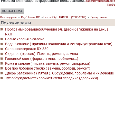
Реклама для незарегистрированных пользователей.
Зарегистрироваться в
Клубе
НОВАЯ ТЕМА
Все форумы
»
Клуб Lexus RX
»
Lexus RX/HARRIER II (2003-2009)
»
Кузов, салон
Похожие темы
Программирование(обучение) эл. двери багажника на Lexus
RXII
Белые хлопья в салоне
Вода в салоне ( причины появления и методы устранения течи)
Салонное зеркало RX 330
Сиденья ( кресло). Память, ремонт, замена
Головной свет ( фары, лампы, проблемы...)
Кожа в салоне ( чистка, замена, ремонт,покраска)
Всё про лобовое стекло ( замена, обогрев, ремонт)
Дверь багажника ( пятая ). Обсуждение, проблемы и их лечение
Тут обсуждаем стеклоочистители передние (дворники)
©
Клуб Лексус Россия
2004- 2026
0.0864, 13