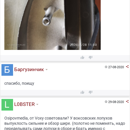



27-08-2020

Баргузинчик
спасибо, поищу



29-08-2020

L0BSTER
Osipovmedia, от Voxy советовали? У воксовских лопухов
выпуклость сильнее и обзор шире. (полотно не поменять, надо
переделывать сами лопухи в сборе и брать именно с