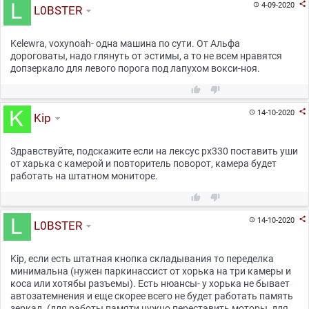

4-09-2020

L0BSTER
Kelewra, voxynoah- одна машина по сути. От Альфа
дороговаты, надо глянуть от эстимы, а то не всем нравятся
допзеркало для левого порога под лапухом вокси-ноя.



14-10-2020

Kip
Здравствуйте, подскажите если на лексус рх330 поставить уши
от харька с камерой и повторитель поворот, камера будет
работать на штатном мониторе.



14-10-2020

L0BSTER
Kip, если есть штатная кнопка складывания то переделка
минимальна (нужен паркинассист от хорька на три камеры и
коса или хотябы разъемы). Есть нюансы- у хорька не бывает
автозатемнения и еще скорее всего не будет работать память
зеркал. (для работы памяти нужно переставить моторы, для