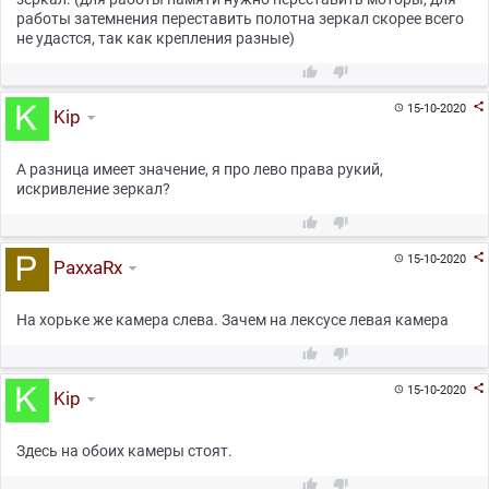
работы затемнения переставить полотна зеркал скорее всего
не удастся, так как крепления разные)



15-10-2020

Kip
А разница имеет значение, я про лево права рукий,
искривление зеркал?



15-10-2020

PaxxaRx
На хорьке же камера слева. Зачем на лексусе левая камера



15-10-2020

Kip
Здесь на обоих камеры стоят.

