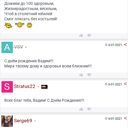
Доживи до 100 здоровым,
Жизнерадостным, веселым,
Чтоб в столетний юбилей
Смог плясать без костылей!



6-01-2021

VSV
С днём рождения Вадим!!!
Мира твоему дому и здоровья всем близким!!!



6-01-2021

Stratus22
Всех благ тебе, Вадим! С Днём Рождения!!!



6-01-2021

Serge69