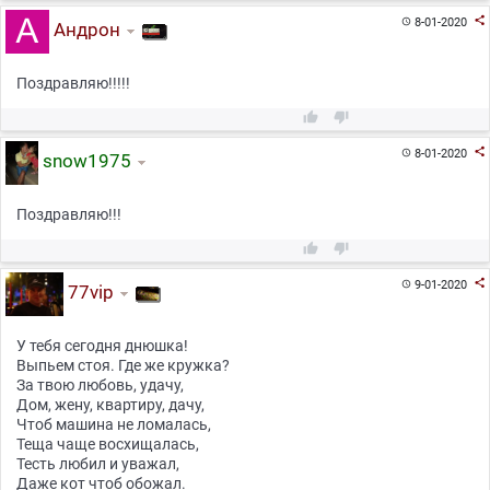

8-01-2020

Андрон
Поздравляю!!!!!



8-01-2020

snow1975
Поздравляю!!!



9-01-2020

77vip
У тебя сегодня днюшка!
Выпьем стоя. Где же кружка?
За твою любовь, удачу,
Дом, жену, квартиру, дачу,
Чтоб машина не ломалась,
Теща чаще восхищалась,
Тесть любил и уважал,
Даже кот чтоб обожал.