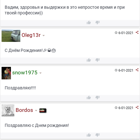
Вадим, здоровья и выдержки в это непростое время и при
твоей профессии))



6-01-2021

Oleg13r
С Днём Рождения!🎉🥃🎂



6-01-2021

snow1975
Поздравляю!!!!



6-01-2021

Bordos
Поздравляю с Днем рождения!

