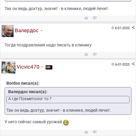
Так он ведь дохтур, значит - в клинике, людей лечит.



6-01-2020

Валердос
Тогда поздравления надо писать в клинику



6-01-2020

Vicvic470
Bordos писал(а):
Валердос писал(а):
А где Похметолог то ?
Так он ведь дохтур, значит - в клинике, людей лечит.
У него сейчас самый урожай

