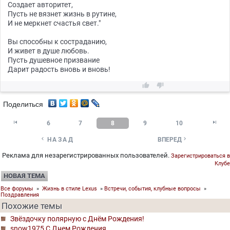
Создает авторитет,
Пусть не вязнет жизнь в рутине,
И не меркнет счастья свет."
Вы способны к состраданию,
И живет в душе любовь.
Пусть душевное призвание
Дарит радость вновь и вновь!


Поделиться


6
7
8
9
10


НАЗАД
ВПЕРЕД
Реклама для незарегистрированных пользователей.
Зарегистрироваться в
Клубе
НОВАЯ ТЕМА
Все форумы
»
Жизнь в стиле Lexus
»
Встречи, события, клубные вопросы
»
Поздравления
Похожие темы
Звёздочку полярную с Днём Рождения!
snow1975 С Днем Рождения