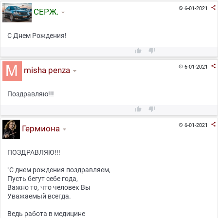

6-01-2021

СЕРЖ.
С Днем Рождения!



6-01-2021

misha penza
Поздравляю!!!



6-01-2021

Гермиона
ПОЗДРАВЛЯЮ!!!
"С днем рождения поздравляем,
Пусть бегут себе года,
Важно то, что человек Вы
Уважаемый всегда.
Ведь работа в медицине