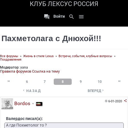
КЛУБ ЛЕКСУС РОССИЯ

search

Войти
Пахметолага с Днюхой!!!
Все форумы
»
Жизнь в стиле Lexus
»
Встречи, события, клубные вопросы
»
Поздравления
Модератор:
yana
Правила форумов
Ссылка на тему


6
7
8
9
10


НАЗАД
ВПЕРЕД

6-01-2020

Bordos
Валердос писал(а):
А где Похметолог то ?