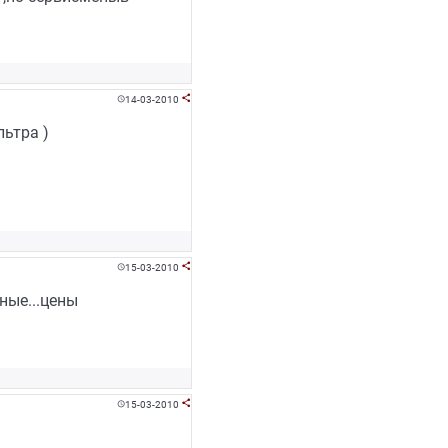
14-03-2010


ьтра )
15-03-2010


ные...цены
15-03-2010

