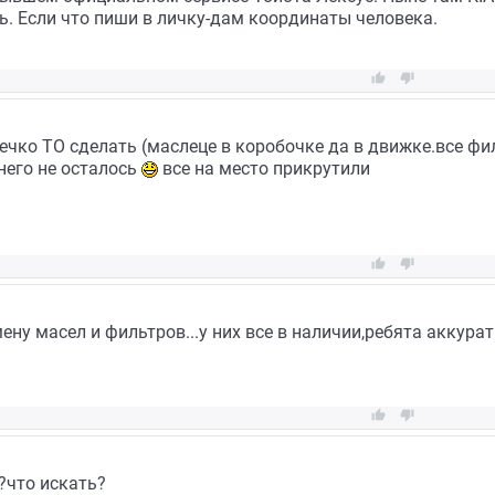
ь. Если что пиши в личку-дам координаты человека.


чко ТО сделать (маслеце в коробочке да в движке.все фил
него не осталось
все на место прикрутили


ену масел и фильтров...у них все в наличии,ребята аккурат


?что искать?