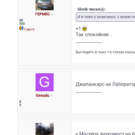
Slonik писал(а):
ГЕРМЕС
И я тоже у знакомых, с моим 
+1
2 друга
Так спокойнее...
_________________
Выглядеть в чьих -то глазах хоро
Джапанкарс на Лаборатор
_________________
Genadu
у Мастера знакомого на 