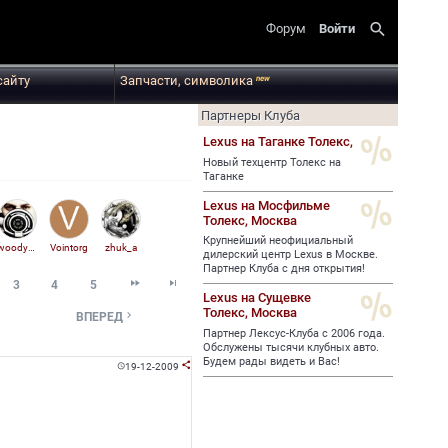
search
Форум
Войти
сайту
Запчасти, символика
new
Партнеры Клуба
Lexus на Таганке Толекс,
Новый техцентр Толекс на
Таганке
Lexus на Мосфильме
Толекс,
Москва
Крупнейший неофициальный
woody_mc
Vointorg
zhuk_a
дилерский центр Lexus в Москве.
Партнер Клуба с дня открытия!


3
4
5
Lexus на Сущевке
Толекс,
Москва

ВПЕРЕД
Партнер Лексус-Клуба с 2006 года.
Обслужены тысячи клубных авто.
Будем рады видеть и Вас!
19-12-2009

