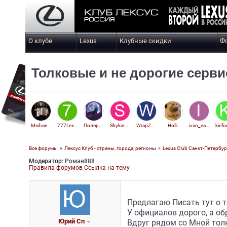
О клубе
Lexus
Клубные скидки
Ф
Толковые и не дорогие сервис
Michael007
777Lexa777
Полярная звезда
Skykardinal
WrapZames
Holli
ivan_vankov91
kirif
Все форумы
»
Лексус Клуб - страны, города, регионы
»
Lexus Club Санкт-Петербур
Модератор:
Роман888
fabler
Правила форумов
Ссылка на тему
Предлагаю Писать тут о т
У официалов дорого, а о
Юрий Сп
Вдруг рядом со Мной толк