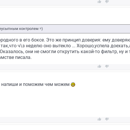


неусыпным контролем =)
родного в его боксе. Это же принцип доверия: ему доверяю
ак,что ч\з неделю оно вытекло ... Хорошо,успела доехать,а
азалось, они не смогли открутить какой-то фильтр, ну и та
амстве писала.


 ты напиши и поможем чем можем

