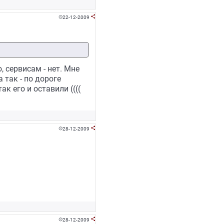
22-12-2009


, сервисам - нет. Мне
 так - по дороге
к его и оставили ((((
28-12-2009


28-12-2009

