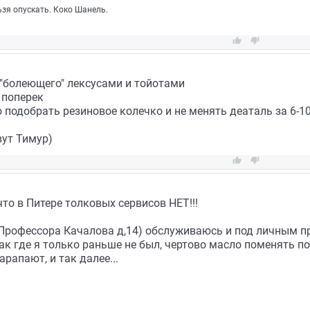
ьзя опускать. Коко Шанель.


"болеющего" лексусами и тойотами
 поперек
о подобрать резиновое колечко и не менять деаталь за 6-10
вут Тимур)


то в Питере толковых сервисов НЕТ!!!
с Профессора Качалова д,14) обслуживаюсь и под личным п
так где я только раньше не был, чертово масло поменять по
арапают, и так далее...