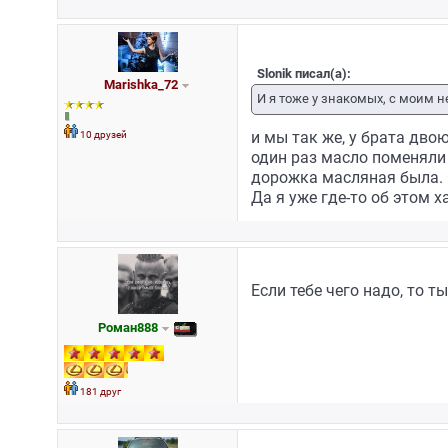
Slonik писал(а):
Marishka_72
И я тоже у знакомых, с моим 
10 друзей
и мы так же, у брата двою
один раз масло поменяли т
дорожка масляная была. Ок
Да я уже где-то об этом х
Если тебе чего надо, то
Роман888
181 друг