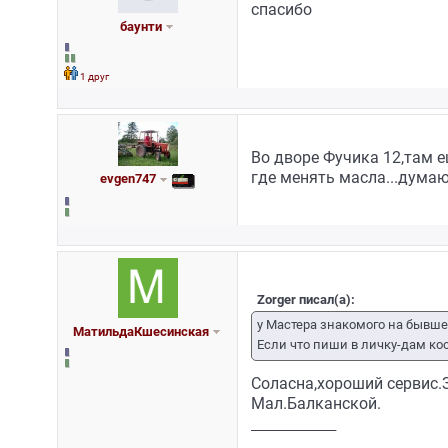
спасибо
баунти
1 друг
Во дворе Фучика 12,там 
где менять масла...думаю 
evgen747
Zorger писал(а):
у Мастера знакомого на бывше
МатильдаКшесинская
Если что пиши в личку-дам ко
Соласна,хороший сервис.
Мал.Балканской.
_________________