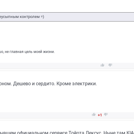
неусыпным контролем =)
шо, не главная цель моей жизни.


ном. Дешево и сердито. Кроме электрики.


+1
бывшем официальном сервисе Тойота Лексус. Ныне там KIA