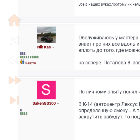
Все в наших руках,поэтому их нел
home
skip_previous
Обслуживаюсь у мастера 
знает про них все вдоль и
Nik Kas
вплоть до того, где можн
fast_rewind
на севере. Потапова 8. зо
4 друга
fast_forward
По личному опыту понял ч
skip_next
SakenGS300
В К-14 (автоцентр Лексу
определенную смену... А 
закрутить забудут, то поц
_________________