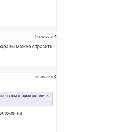
15-03-2010


 охраны можно спросить
18-03-2010


основном старые остались.
оложен на