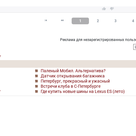




1
2
3
4
Реклама для незарегистрированных польз
г
Паленый Мобил. Альтернатива?
Датчик открывания багажника
Петербург, прекрасный и ужасный
Встречи клуба в С-Петербурге
?
Где купить новые шины на Lexus ES (лето)