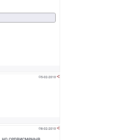
5-02-2010


8-02-2010


 ,но сервисменыв