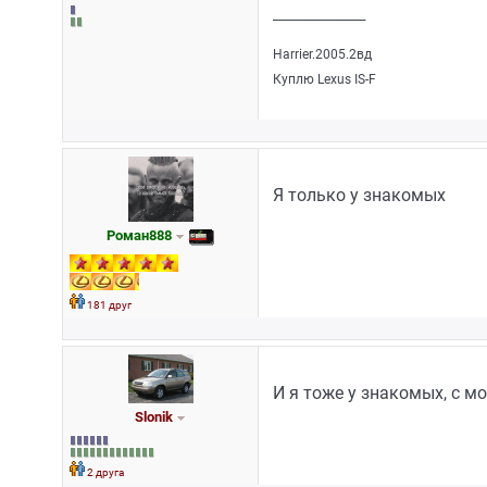
_________________
Harrier.2005.2вд
Куплю Lexus IS-F
Я только у знакомых
Роман888
181 друг
И я тоже у знакомых, с 
Slonik
2 друга