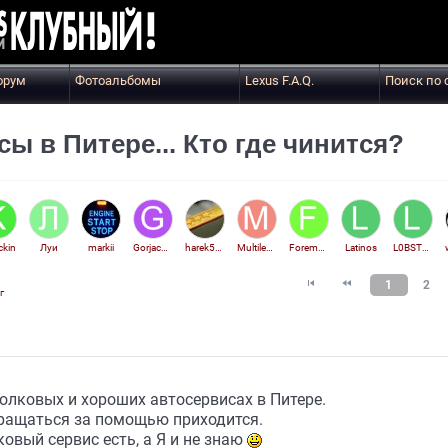
орум
Фотоальбомы
Lexus F.A.Q.
Поиск по 
ы в Питере... Кто где чинится?
ockin
Луи
markii
Gorjachev
harek555utv
Multilexus
Foremkrakov
Latinos
L0BSTER


1
2
г
олковых и хороших автосервисах в Питере.
бращаться за помощью приходится.
овый сервис есть, а Я и не знаю