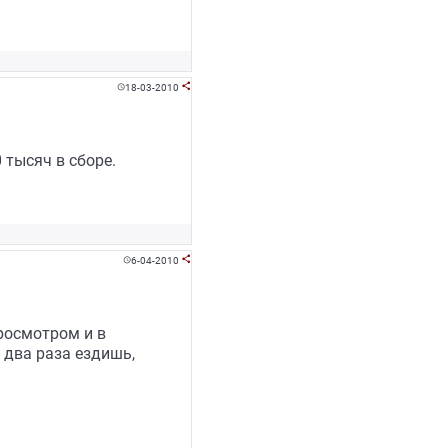
18-03-2010


 тысяч в сборе.
6-04-2010


росмотром и в
 два раза ездишь,