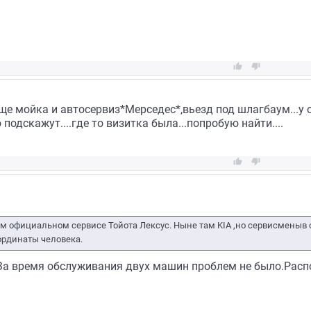


еще мойка и автосервиз*Мерседес*,вьезд под шлагбаум...у
подскажут....где то визитка была...попробую найти....


м официальном сервисе Тойота Лексус. Ныне там KIA ,но сервисменыв 
ординаты человека.
За время обслуживания двух машин проблем не было.Расп