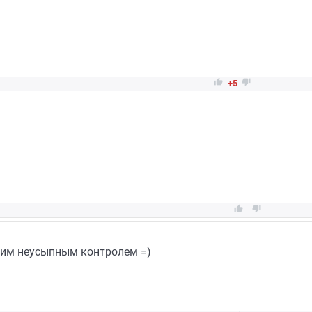


+5


моим неусыпным контролем =)