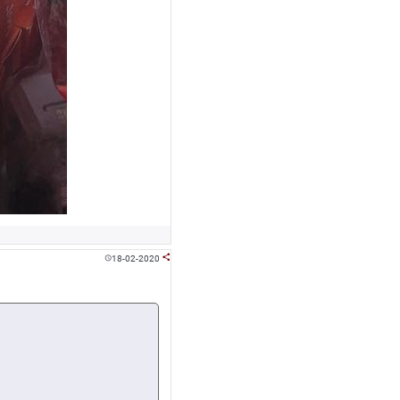
18-02-2020

