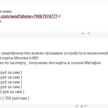
 ниже:
p.com/send?phone=79067974777
u


 смартфонов без всяких прошивок устройств и незаконной 
м карты Москва и МО
 по паспорту , получение sim-карты в салоне Мегафон
 руб за сим )
 руб за сим )
 руб за сим )
 руб за сим )
0 руб за сим )
 ( 700 руб/сим )


-1