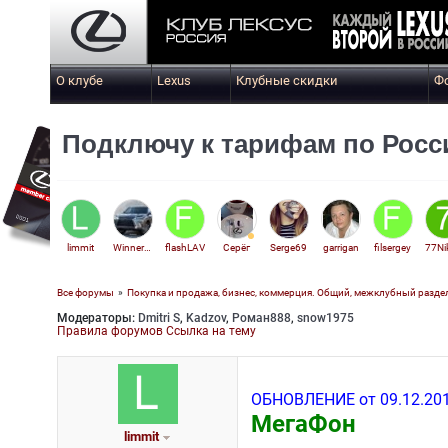
О клубе
Lexus
Клубные скидки
Ф
Подключу к тарифам по Росси
limmit
Winner99
flashLAV
Серёг
Serge69
garrigan
filsergey
Все форумы
»
Покупка и продажа, бизнес, коммерция. Общий, межклубный разде
Модераторы:
Dmitri S
,
Kadzov
,
Роман888
,
snow1975
Veter
Правила форумов
Ссылка на тему
ОБНОВЛЕНИЕ от 09.12.201
МегаФон
limmit