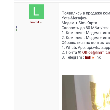
Появились в продаже ком
Yota-Мегафон
limmit
Модем + Sim-Карта
Скорость до 80 Мбит/сек 
1. Комплект: Модем + инте
2. Комплект: Модем + инте
Обращаться по контактам
1. Whats App: api.whatsa
2. Почта ✉
Office@limmit.r
3. Telegram :
link
link