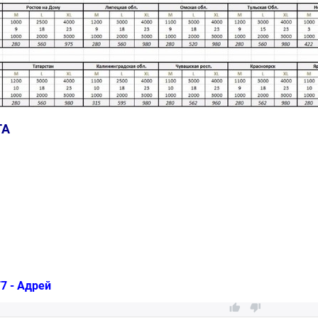
ТА
7 - Адрей

