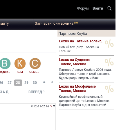
search
Форум
Войти
сайту
Запчасти, символика
new
Партнеры Клуба
Lexus на Таганке Толекс,
Новый техцентр Толекс на
Таганке
Lexus на Сущевке
Толекс,
Москва
Партнер Лексус-Клуба с 2006 года.
ВадимТойотавод
КБМ
CEMEH79
Обслужены тысячи клубных авто.
Будем рады видеть и Вас!


26
27
28
29
30
Lexus на Мосфильме
Толекс,
Москва

ЗАД
ВПЕРЕД
Крупнейший неофициальный
дилерский центр Lexus в Москве.
Партнер Клуба с дня открытия!
12-11-2016


