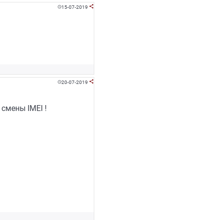
15-07-2019


20-07-2019


смены IMEI !