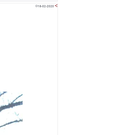
18-02-2020

