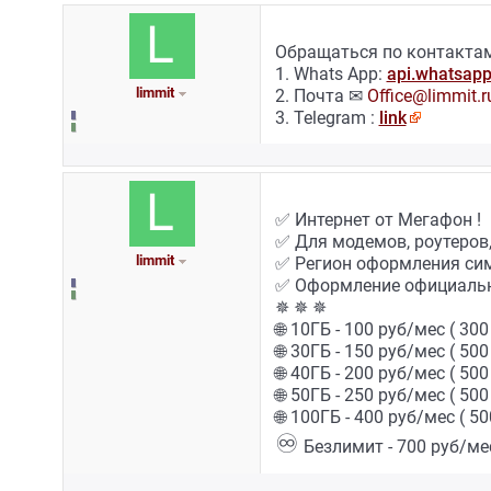
Обращаться по контактам
1. Whats App:
api.whatsap
limmit
2. Почта ✉
Office@limmit.r
3. Telegram :
link
✅ Интернет от Мегафон !
✅ Для модемов, роутеров,
limmit
✅ Регион оформления си
✅ Оформление официально
✵ ✵ ✵
🌐 10ГБ - 100 руб/мес ( 300
🌐 30ГБ - 150 руб/мес ( 500
🌐 40ГБ - 200 руб/мес ( 500
🌐 50ГБ - 250 руб/мес ( 500
🌐 100ГБ - 400 руб/мес ( 50
♾
Безлимит - 700 руб/мес