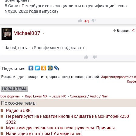
Всем привет!
В Санкт-Петербурге есть специалисты по русификации Lexus
NX200 2020 года выпуска?


+1

Вторник

Michael007
dalost, есть.. в Рольфе могут подсказать.


Поделиться
Реклама для незарегистрированных пользователей.
Зарегистрироваться в
Клубе
НОВАЯ ТЕМА
Все форумы
»
Клуб Lexus NX
»
Lexus NX
»
Электрика / Audio / Navi
Похожие темы
Радио и USB.
Не реагируют на нажатие кнопки климата на мониторенх250
2022
Мультимедиа очень часто перезагружается. Причины
Навигация в штатном ГУ американец