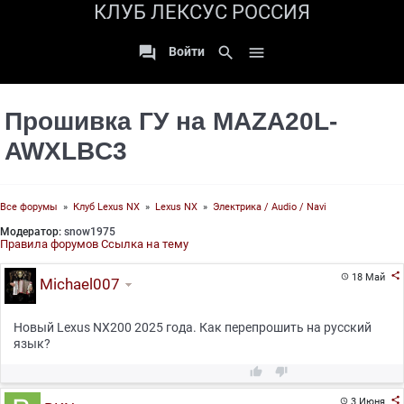
КЛУБ ЛЕКСУС РОССИЯ

search

Войти
Прошивка ГУ на MAZA20L-
AWXLBC3
Все форумы
»
Клуб Lexus NX
»
Lexus NX
»
Электрика / Audio / Navi
Модератор:
snow1975
Правила форумов
Ссылка на тему

18 Май

Michael007
Новый Lexus NX200 2025 года. Как перепрошить на русский
язык?



3 Июня
