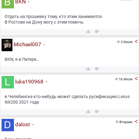
BKN
Отдать на прошивку тому, кто этим занимается.
В Ростове на Дону могу с этим помочь.



3 Июня

Michael007
BKN, я в Питере…



16 Июля

luka190968
в Челябинске кто-нибудь может сделать русификацию Lexus
NX200 2021 года



Вторник

dalost