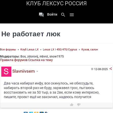
КЛУБ ЛЕКСУС РОССИЯ

search

Войти
Не работает люк
Все форумы
»
Клуб Lexus LX
»
Lexus LX I 450/470/Cygnus
»
Кузов, салон
Модераторы:
Box
,
zdorovij
,
mbvol
,
snow1975
Правила форумов
Ссылка на тему

12-08-2025

Slavniivsem
Два часа набирал инфу, все скинулось, не обессудьте,
набирать второй раз не буду, заржавел трос, пытаюсь
восстановить не за 50 тыр, а за 2ве, если кому интересно,
пишите, проект ещё не закончил, надеюсь получится

