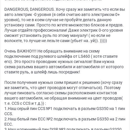
DANGEROUS, DANGEROUS. Хочу сразу же заметить что если вы
авто электрик -0 уровня (я себя считаю авто электриком 0+
уровня), то не в коем случае не пробуйте делать данную
установку сами. Просто по жгете множество блоков и предов.
Лучше отдайте профессионалам! Даже электрик 0-ого уровня
сможет установить руль по этому мануалу! ( но если не
волокете, то лучше не лезьте сами (убьет на..уй)). )))))
Очень ВАЖНО!!!! Не обращать внимание на схему
подключение под рулевого шлейфа от LS460 ( хотя ставите
его). Это просто проводник нужных сигналов! Вам нужна
схема разъема вашего автомобиля и автомобиля от которого
ставите руль, а шлейф лишь посредник!
После получения нужных схем пришел к решению (хочу сразу
же заметить, что цвет проводов могут отличаться). Поэтому
лучше пиновать согласно схемы расположения контактов
вашего автомобиля, не обращая внимание на цвет проводов(
т.е. CCS c CCS и т.д.)) :
1.Наш серый пин CCS №1 подключать в разъем GS350 на 1 пин
CCS.
2.Наш белый пин ECC №2 подключать в разъем GS350 на 2 пин
ECC.
3.Наш коричневый пин DISP №3 подключать в разъем GS350