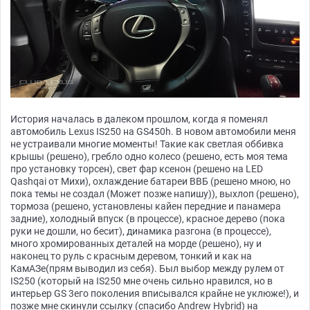
История началась в далеком прошлом, когда я поменял
автомобиль Lexus IS250 на GS450h. В новом автомобили меня
не устраивали многие моменты! Такие как светлая оббивка
крышы (решено), гребло одно колесо (решено, есть моя тема
про установку торсен), свет фар ксенон (решено на LED
Qashqai от Михи), охлаждение батареи ВВБ (решено мною, но
пока темы не создал (Может позже напишу)), выхлоп (решено),
тормоза (решено, установлены кайен передние и панамера
задние), холодный впуск (в процессе), красное дерево (пока
руки не дошли, но бесит), динамика разгона (в процессе),
много хромированных деталей на морде (решено), ну и
наконец то руль с красным деревом, тонкий и как на
КамАЗе(прям выводил из себя). Был выбор между рулем от
IS250 (который на IS250 мне очень сильно нравился, но в
интерьер GS 3его поколения вписывался крайне не уклюже!), и
позже мне скинули ссылку (спасибо Andrew Hybrid) на