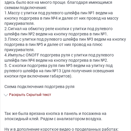
здесь было все на много проще. благодаря имеющимся
схемам подключения:
1.Массу с улитки под рулевого шлейфа пин №1 ведем на
кнопку подогрева в пин №4 и далее от них провод на массу
прикуривателя.
2.Сигнал на обмотку реле кнопки с улитки под рулевого
шлейфа пин №2 ведем на кнопку подогрева в пин №1.
3.Плюс с улитки под рулевого шлейфа пин №3 ведем на кнопку
подогрева в пин №5 и далее от них провод на плюс
прикуривателя.
4.Импульс ONOFF подогрева руля с улитки под рулевого
шлейфа пин №4 ведем на кнопку подогрева в пин №2.
5. С кнопки подогрева руля пин №5 ведем на улитку под
рулевого шлейфа на пин №13 (для получения освещения
кнопки при включении габаритов).
Схема подключения подогрева руля
Раскрыть Скрытый текст
Так же была врезана кнопка в панель и посажена на
эпоксидный клей. Рядом с анализатором воздуха.
Ну и в дополнение короткое видео о проделанных работах: