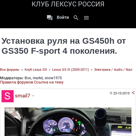
КЛУБ ЛЕКСУС РОССИЯ

search

Войти
Установка руля на GS450h от
GS350 F-sport 4 поколения.
Все форумы
»
Клуб Lexus GS
»
Lexus GS III (2005-2011)
»
Электрика / Audio / Navi
Модераторы:
Box
,
markii
,
snow1975
Правила форумов
Ссылка на тему

23-10-2019

smail7