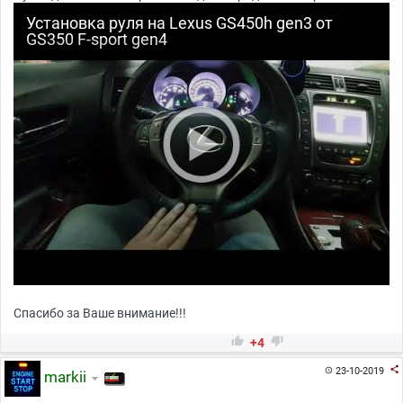
Установка руля на Lexus GS450h gen3 от
GS350 F-sport gen4
Спасибо за Ваше внимание!!!


+4

23-10-2019

markii