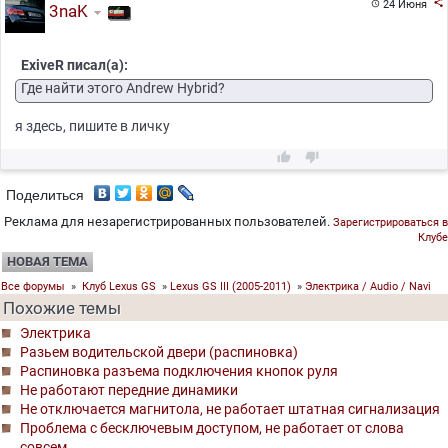

24 Июня

3naK
ExiveR писал(а):
Где найти этого Andrew Hybrid?
я здесь, пишите в личку


Поделиться
Реклама для незарегистрированных пользователей.
Зарегистрироваться в
Клубе
НОВАЯ ТЕМА
Все форумы
»
Клуб Lexus GS
»
Lexus GS III (2005-2011)
»
Электрика / Audio / Navi
Похожие темы
Электрика
Разьем водительской двери (распиновка)
Распиновка разъема подключения кнопок руля
Не работают передние динамики
Не отключается магнитола, не работает штатная сигнализация
Проблема с бесключевым доступом, не работает от слова
совсем