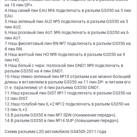
на 10 пин DP+.
4.Наш синий пин EAU №4 подключать в разъем GS350 на 3 пин
EAU.
5.Наш зеленый пин AU2 №5 подключать в разъем GS350 на 5
пин AU2.
6.Наш розовый пин AU1 №6 подключать в разъем GS350 на 6
пин AU1.
7.Наш фиолетовый пин RN №7 подключать в разъем GS350 на
8 пин RN.
8.Наш желтый пин HO №8 подключать в разъем GS350 на 9
пин HO.
9.Наш белый с черн. полоской пин GND1 №9 подключать в
разъем GS350 на 4 пин GND1.
10.Наш темно-зеленый пин №10 отрезаем как можно большей
длины и вставляем в разъем GS350 на 11 пин DP- и питаем его
(т.е. паралелим) от 4 пин разъема GS350 GND1.
11.Наш красный пин DIST №11 подключать в разъем GS350 на
12 пин DIST.
12.Наш голубой пин IL+2 №12 подключать в разъем GS350 на
13 пин IL+2.
13.В разъем GS350 в пин №7 SDN (понижение передач).
14.В разъем GS350 в пин №14 SUP (повышение передач).
Схема разъема L20 автомобиля GS450h 2011 года