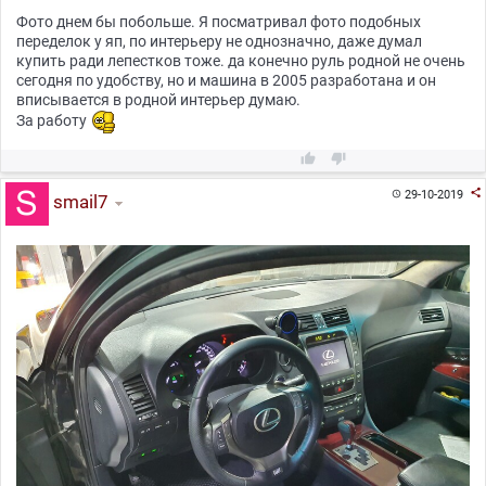
Фото днем бы побольше. Я посматривал фото подобных
переделок у яп, по интерьеру не однозначно, даже думал
купить ради лепестков тоже. да конечно руль родной не очень
сегодня по удобству, но и машина в 2005 разработана и он
вписывается в родной интерьер думаю.
За работу



29-10-2019

smail7