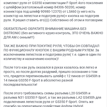
комплект руля от GS350 комплектации F-Sport 4ого поколения
с шлейфом (католожный номер 84306-50200, номер
коннектора под шлейф 90980-12370) от LS460 (у него есть
конектор на лепестки и подогрев руля)+ кнопка на подогрев
руля. Я решил ставить его)))) Собственно об этом и поговорим:
ОБЯЗАТЕЛЬНО ОБРАТИТЕ ВНИМАНИЕ МАШИНА БЕЗ
DISTRONIC (без активного круиз контроль, ЭТО ОЧЕНЬ ВАЖНО
ДЛЯ АМ с онным!!!)
ТАК ЖЕ ВАЖНО ПРИ ПОКУПКЕ РУЛЯ, ЧТОБЫ ОН СОВПАДАЛ
ПО ФУНКЦИОНАЛУ КНОПОК С ВАШИМ РОДНЫМ РУЛЕМ. За
исключением лепестков и подогрева руля( т.е. один в один по
количеству и назначению кнопок)!
После того как руль оказался в руках казалось все легко и
просто, но после долгих раздумий, пришло осознание о том
что, придется перепиновывать шлейф с 12 пинов от GS450h в
14 пинов GS350 F-Sport в абсолютно разной
последовательности!
После этого требовались схемы разъема L20 GS450h и
разъема N31 GS350 F-Sport, а так же разъема LA2 GS450h для
подключения лепестков руля от GS350 F-Sport. Опять же
спасибо за оперативное содействие Andrew Hybrid.