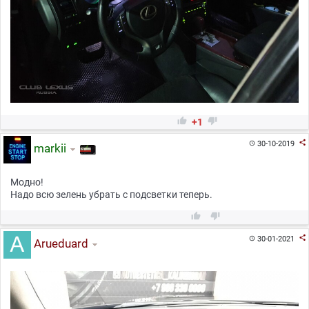


+1

30-10-2019

markii
Модно!
Надо всю зелень убрать с подсветки теперь.



30-01-2021

Arueduard