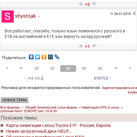


+2

26-01-2018

shystrjak
Все работает, спасибо, только язык поменялся с русского в
E1B на английский в E1F, как вернуть назад русский?


+1
Поделиться




22
23
24
25
26


НАЗАД
ВПЕРЕД
Реклама для незарегистрированных пользователей.
Зарегистрироваться в
Клубе
НОВАЯ ТЕМА
Все форумы
»
Общий технический Lexus-форум
»
Навигация/GPS в Lexus
»
Штатная NAVI: EUROPE Gen. 03 & 05
Похожие темы
Карты навигации Lexus/Toyota Е1F - Россия, Европа
Нужен загрузочный диск-HELP...
Обновление и русификация Lexus NAVI