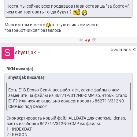
Костя, ты сейчас всех продавцов Нави оставишь "за бортом",
чем они торговать тогда будут ?
Многим там и место
а то уж слишком много
*разработчиков* развелось.


+9

24-01-2018

shystrjak
BKN писал(а):
shystrjak писал(а):
Есть E1B Denso Gen 4, все работает, какие файлы в нем
заменить на файлы из 86271-V312N0-CMP.iso, чтобы стало
Е1F? Или нужно отдельно конвертировать 86271-V312N0-
CMP.iso под Denso?
Сконвертировать новый файл ALLDATA для системы denso,
взять из сборки 86271-V312N0-CMP.iso файлы:
1 - INDEXDAT
2 - REGION