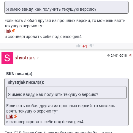
Раскрыть
Я имею ввиду, как получить текущую версию?
Русификация карт
Если есть любая другая из прошлых версий, то можешь взять
текущую версию тут
Раскрыть
link
Русификация меню навигации (замена загрузчика)
и сконвертировать себе под denso gen4


+1
Раскрыть
Добавление контуров зданий в карты

24-01-2018

shystrjak
Раскрыть
BKN писал(а):
Какие бывают поколения навигации (Generation)
shystrjak писал(а):
Раскрыть
Я имею ввиду, как получить текущую версию?
Как узнать какой загрузчик стоит на автомобиле
Если есть любая другая из прошлых версий, то можешь
взять текущую версию тут
Раскрыть
link
Проверка образа с картами перед записью на диск
и сконвертировать себе под denso gen4
Есть E1B Denso Gen 4, все работает, какие файлы в нем