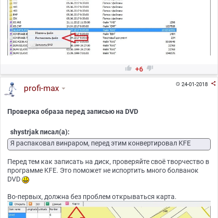


+6

24-01-2018

profi-max
Проверка образа перед записью на DVD
shystrjak писал(а):
Я распаковал винраром, перед этим конвертировал KFE
Перед тем как записать на диск, проверяйте своё творчество в
программе KFE. Это поможет не испортить много болванок
DVD
Во-первых, должна без проблем открываться карта.