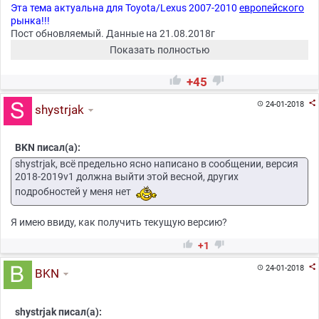
Эта тема актуальна для Toyota/Lexus 2007-2010
европейского
рынка!!!
Пост обновляемый. Данные на 21.08.2018г
Показать полностью


+45

24-01-2018

shystrjak
BKN писал(а):
shystrjak, всё предельно ясно написано в сообщении, версия
2018-2019v1 должна выйти этой весной, других
подробностей у меня нет
Я имею ввиду, как получить текущую версию?
Раскрыть
Оригинальные официальные сборки от TOYOTA


+1

24-01-2018

BKN
Раскрыть
Народные сборки карт
shystrjak писал(а):