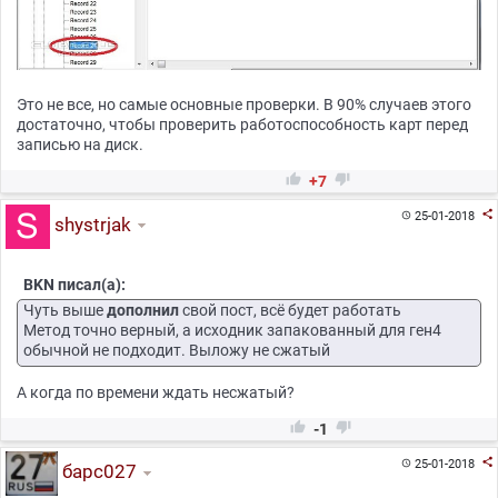
Это не все, но самые основные проверки. В 90% случаев этого
достаточно, чтобы проверить работоспособность карт перед
записью на диск.


+7

25-01-2018

shystrjak
BKN писал(а):
Чуть выше
дополнил
свой пост, всё будет работать
Метод точно верный, а исходник запакованный для ген4
обычной не подходит. Выложу не сжатый
А когда по времени ждать несжатый?


-1

25-01-2018

барс027