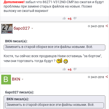
Дополнение!
забыл что 86271-V312N0-CMP.iso сжатая и будут
проблемы при замене старых файлов на новые. Позже
выложу не сжатый вариант


+6

24-01-2018

барс027
BKN писал(а):
Заменить в старой сборке все эти файлы новыми. Всё.
Костя, ты сейчас всех продавцов Нави оставишь "за бортом",
чем они торговать тогда будут ?


+6

24-01-2018

BKN
барс027 писал(а):
BKN писал(а):
Заменить в старой сборке все эти файлы новыми. Всё.