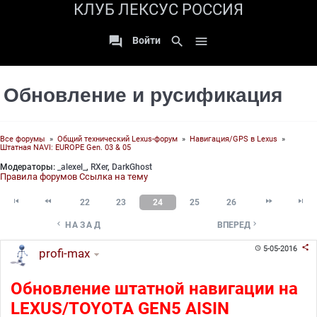
КЛУБ ЛЕКСУС РОССИЯ

search

Войти
Обновление и русификация
Все форумы
»
Общий технический Lexus-форум
»
Навигация/GPS в Lexus
»
Штатная NAVI: EUROPE Gen. 03 & 05
Модераторы:
_alexel_
,
RXer
,
DarkGhost
Правила форумов
Ссылка на тему




22
23
24
25
26


НАЗАД
ВПЕРЕД

5-05-2016

profi-max
Обновление штатной навигации на
LEXUS/TOYOTA GEN5 AISIN