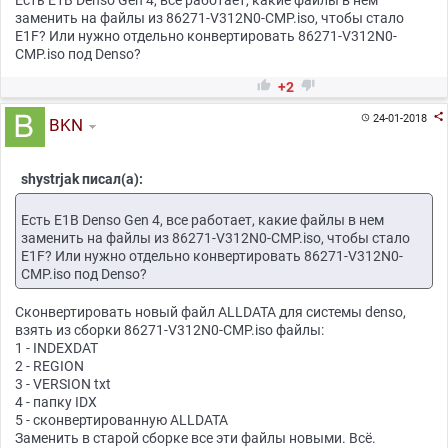
Раскрыть
заменить на файлы из 86271-V312N0-CMP.iso, чтобы стало
Как самостоятельно записать диск с картами
Е1F? Или нужно отдельно конвертировать 86271-V312N0-
CMP.iso под Denso?
Раскрыть


+2
Сжатые и несжатые сборки карт

24-01-2018

BKN
Раскрыть
Назначение файлов навигационного диска
shystrjak писал(а):
Есть E1B Denso Gen 4, все работает, какие файлы в нем
Раскрыть
заменить на файлы из 86271-V312N0-CMP.iso, чтобы стало
Программы для работы с картами на компьютере
Е1F? Или нужно отдельно конвертировать 86271-V312N0-
CMP.iso под Denso?
Раскрыть
Полезные ссылки и информация
Сконвертировать новый файл ALLDATA для системы denso,
взять из сборки 86271-V312N0-CMP.iso файлы:
1 - INDEXDAT
2 - REGION
3 - VERSION txt
4 - папку IDX
5 - сконвертированную ALLDATA
Заменить в старой сборке все эти файлы новыми. Всё.