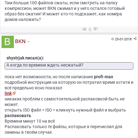
Там больше 100 файлов сжаты, если смотреть на папку
компрессион, может BKN сжимал и у него остался готовый
образ без сжатия! И может кто-то подскажет, как номера
домов наложить?


0

25-01-2018

BKN
shystrjak писал(а):
А когда по времени ждать несжатый?
пока нет возможности, но после написания
profi-max
подробной инструкции на которую он потратил время кстати и
всё предельно ясно показал
link
никаких проблем с самостоятельной распаковкой быть не
может.
открыть ISO файл > ISO > кликнуть нужный файл и выбрать
распаковать
Времени минут 10 на всё
Распаковать только те файлы, которые я перечислил для
замены в твоём случае.