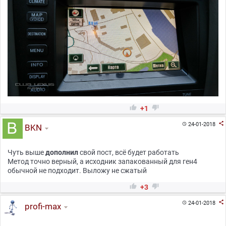


+1

24-01-2018

BKN
Чуть выше
дополнил
свой пост, всё будет работать
Метод точно верный, а исходник запакованный для ген4
обычной не подходит. Выложу не сжатый


+3

24-01-2018

profi-max