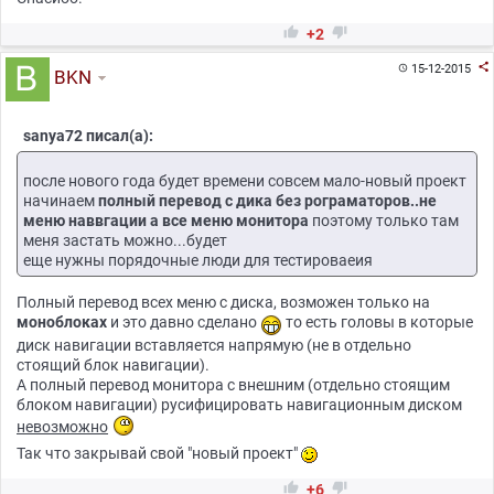


+2

15-12-2015

BKN
sanya72 писал(а):
после нового года будет времени совсем мало-новый проект
начинаем
полный перевод с дика без рограматоров..не
меню наввгации а все меню монитора
поэтому только там
меня застать можно...будет
еще нужны порядочные люди для тестироваеия
Полный перевод всех меню с диска, возможен только на
моноблоках
и это давно сделано
то есть головы в которые
диск навигации вставляется напрямую (не в отдельно
стоящий блок навигации).
А полный перевод монитора с внешним (отдельно стоящим
блоком навигации) русифицировать навигационным диском
невозможно
Так что закрывай свой "новый проект"


+6