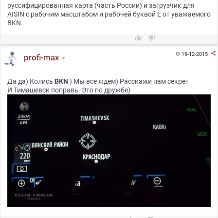
руссифицированная карта (часть России) и загрузчик для
AISIN с рабочим масштабом и рабочей буквой Ё от уважаемого
BKN.



19-12-2015

profi-max
Да да) Колись
BKN
) Мы все ждем) Расскажи нам секрет
И Тимашевск поправь. Это по дружбе)