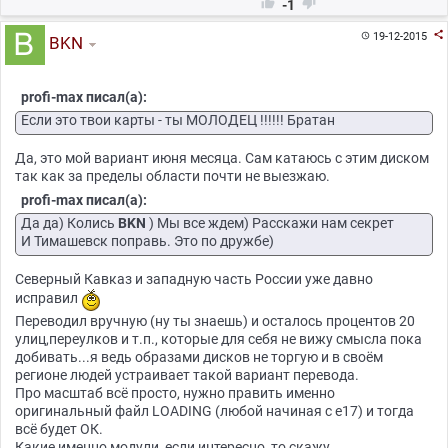


-1

19-12-2015

BKN
profi-max писал(а):
Если это твои карты - ты МОЛОДЕЦ !!!!!! Братан
Да, это мой вариант июня месяца. Сам катаюсь с этим диском
так как за пределы области почти не выезжаю.
profi-max писал(а):
Да да) Колись
BKN
) Мы все ждем) Расскажи нам секрет
И Тимашевск поправь. Это по дружбе)
Северный Кавказ и западную часть России уже давно
исправил
Переводил вручную (ну ты знаешь) и осталось процентов 20
улиц,переулков и т.п., которые для себя не вижу смысла пока
добивать...я ведь образами дисков не торгую и в своём
регионе людей устраивает такой вариант перевода.
Про масштаб всё просто, нужно править именно
оригинальный файл LOADING (любой начиная с е17) и тогда
всё будет ОК.
Какие именно модули, если интересно, то скажу.