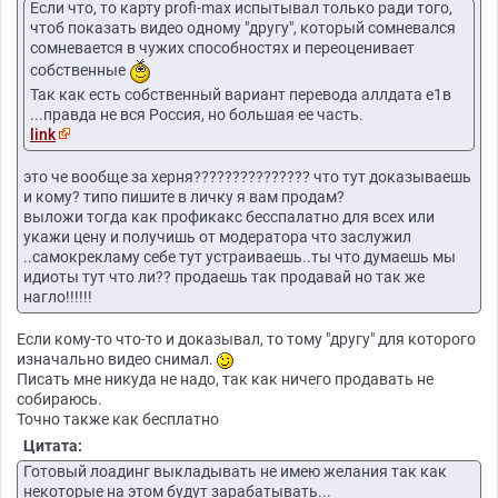
Если что, то карту profi-max испытывал только ради того,
чтоб показать видео одному "другу", который сомневался
сомневается в чужих способностях и переоценивает
собственные
Так как есть собственный вариант перевода аллдата е1в
...правда не вся Россия, но большая ее часть.
link
это че вообще за херня??????????????? что тут доказываешь
и кому? типо пишите в личку я вам продам?
выложи тогда как профикакс бесспалатно для всех или
укажи цену и получишь от модератора что заслужил
..самокрекламу себе тут устраиваешь..ты что думаешь мы
идиоты тут что ли?? продаешь так продавай но так же
нагло!!!!!!
Если кому-то что-то и доказывал, то тому "другу" для которого
изначально видео снимал.
Писать мне никуда не надо, так как ничего продавать не
собираюсь.
Точно также как бесплатно
Цитата:
Готовый лоадинг выкладывать не имею желания так как
некоторые на этом будут зарабатывать...