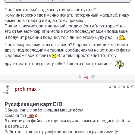
Про "некоторых" надеюсь уточнять не нужно?
Кому интересно где именно искать потерянный масштаб, пишу
- именно в Loading и видео тому пример.
Править нужно оригинальный лоадинг (хотя "некоторые" на
это отвечают-"херня")и если кто-то последует моей подсказке
и получит рабочий лоадинг, то я лично этому буду рад!
Про саморекламу, с чего ты взял? Я вроде в отличие от твоего
друга под последними своими сообщениями не вставляю фото
с адресом своего сайта
Или тебя просто злит то, что у
других есть то, чего нет у тебя? Так это просто зависть


+8

20-12-2015

profi-max
Русификация карт E1B
Обновление с работающим масштабом
ссылка тут
link
В архиве два файла, которыми нужно заменить родные файлы
в карте Е1В.
Работает только с русифицированными загрузчиками (у