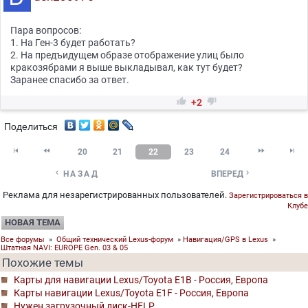
Пара вопросов:
1. На Ген-3 будет работать?
2. На предъидущем образе отображение улиц было
кракозябрами я выше выкладывал, как тут будет?
Заранее спасибо за ответ.


+2
Поделиться




20
21
22
23
24


НАЗАД
ВПЕРЕД
Реклама для незарегистрированных пользователей.
Зарегистрироваться в
Клубе
НОВАЯ ТЕМА
Все форумы
»
Общий технический Lexus-форум
»
Навигация/GPS в Lexus
»
Штатная NAVI: EUROPE Gen. 03 & 05
Похожие темы
Карты для навигации Lexus/Toyota Е1В - Россия, Европа
Карты навигации Lexus/Toyota Е1F - Россия, Европа
Нужен загрузочный диск-HELP...