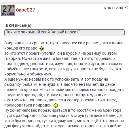

15-12-2015

барс027
BKN писал(а):
Так что закрывай свой "новый проект"
Закрывать, открывать, пусть человек сам решает, это в конце
концов его право.
То что этот проект - утопия, он в курсе, я не раз ему об этом
говорил. Но часто в жизни бывает так, что что то делаешь
просто для удовольствия, изучения, понятия сути, пока сам не
поймёшь все тонкости, слушать других просто не будешь, это
нормально и объяснимо.
А ещё нужно нервы как то успокаивать, я вот поеду на
рыбалку, рыба мне не нужна, знаю что её там нет, да даже
червей на крючок могу не наживлять - здесь главное посидеть
наедине с природой, т.е. сам процесс: кинуть удочку и
смотреть на поплавок, развести костёр, послушать птичек,
полюбоваться природой.
Ну хочет человек поразбираться в тонкостях меню монитора,
пусть разбирается, больше узнать в структуре диска Нави, да
тоже без вопросов, тут каждому своё, может ещё что полезное
для форумчан найдёт, и так сделал много хорошего, но добро