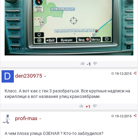


-1

19-12-2015

den230975
Класс. А вот как с ген 3 разобраться. Все крупные надписи на
кириллице а вот названия улиц кракозябрами.


+1

19-12-2015

profi-max
А чем плоха улица ОЗЕНАЯ ? Кто-то заблудился?