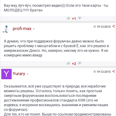
Вау-вау, ёуч-ёуч, посмотрел видео))) Если это твои карты - ты
МОЛОДЕЦ !!!!!! Братан


+1

19-12-2015

profi-max
Я думаю, что при поддержке форумчан давно можно было
решить проблему с масштабом и с буквой Ё, как это решено в
американских Денсо. Но, наверно, никому это не нужно. Я не
комерцию имею ввиду


+2

19-12-2015

Yurary
Оказывается, всё уже существует в природе, все нерабочие
моменты решены. Осталось только понять, как простым
смертным форумчанам воспользоваться последними
достижениями профессионалов стандарта KIWI (это не
издевка, я искренне восхищаюсь знаниями и умением наших
со-форумчан).
Для тех, кто не понял. Выше по ссылкам продемонстрированы