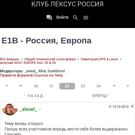
КЛУБ ЛЕКСУС РОССИЯ

search

Войти
Е1В - Россия, Европа
Все форумы
»
Общий технический Lexus-форум
»
Навигация/GPS в Lexus
»
Штатная NAVI: EUROPE Gen. 03 & 05
Модераторы:
_alexel_
,
RXer
,
DarkGhost
Правила форумов
Ссылка на тему




20
21
22
23
24


НАЗАД
ВПЕРЕД

15-12-2015

_alexel_
Тему вновь открыл.
Прошу всех участников впредь вести себя более выдержанно.
Спасибо.