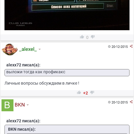


0

20-12-2015

_alexel_
alexx72 писал(а):
выложи тогда как профикакс
Личные вопросы обсуждаем в личке !


+2

20-12-2015

BKN
alexx72 писал(а):
BKN писал(а):