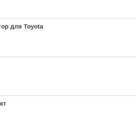
тор для Toyota
кт