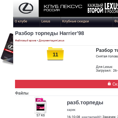
О клубе
Lexus
Клубные скидки
Ф
Разбор торпеды Harrier'98
Файловый архив
»
Документация Lexus
Разбор т
11
Снятая голов
Для Lexus:
Загрузил: 26-

Ск
Файлы
разб.торпеды
харек
57 Кб
16-10-08
Закачек: 
константин001