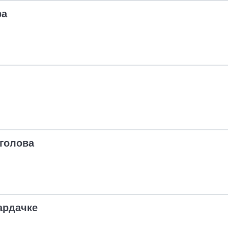
ра
голова
ардачке