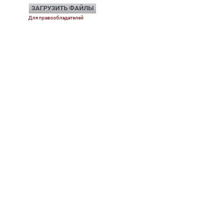
ЗАГРУЗИТЬ ФАЙЛЫ
Для правообладателей
О клубе
Lexus
Информация о клубе
История марки