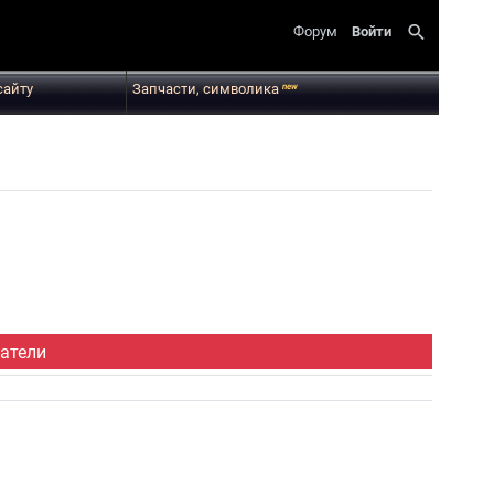
search
Форум
Войти
сайту
Запчасти, символика
new
атели