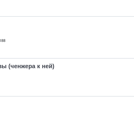
188
ы (ченжера к ней)