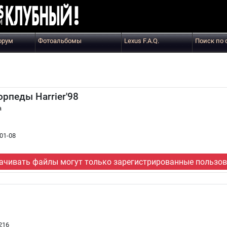
орум
Фотоальбомы
Lexus F.A.Q.
Поиск по 
орпеды Harrier'98
а
01-08
ачивать файлы могут только зарегистрированные пользов
216