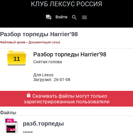
КЛУБ ЛЕКСУС РОССИЯ

search

Войти
Разбор торпеды Harrier'98
Файловый архив
»
Документация Lexus
Разбор торпеды Harrier'98
11
Снятая голова
Для Lexus:
Загрузил: 26-01-08

Скачивать файлы могут только
зарегистрированные пользователи
Файлы
разб.торпеды
харек