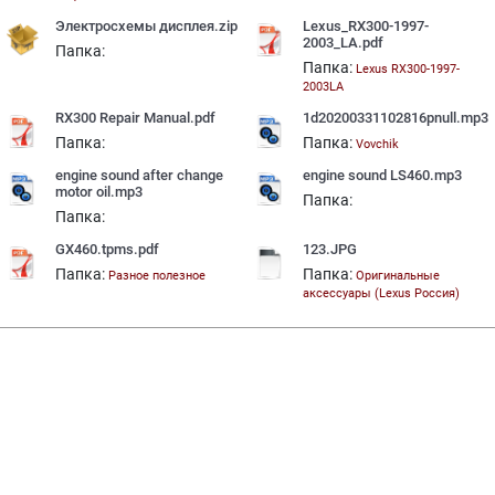
Электросхемы дисплея.zip
Lexus_RX300-1997-
2003_LA.pdf
Папка:
Папка:
Lexus RX300-1997-
2003LA
RX300 Repair Manual.pdf
1d20200331102816pnull.mp3
Папка:
Папка:
Vovchik
engine sound after change
engine sound LS460.mp3
motor oil.mp3
Папка:
Папка:
GX460.tpms.pdf
123.JPG
Папка:
Папка:
Разное полезное
Оригинальные
аксессуары (Lexus Россия)