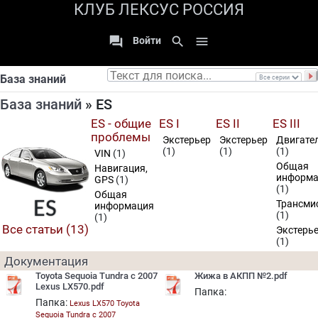
КЛУБ ЛЕКСУС РОССИЯ

search

Войти
База знаний
База знаний
» ES
ES - общие
ES I
ES II
ES III
проблемы
Экстерьер
Экстерьер
Двигате
(1)
(1)
(1)
VIN
(1)
Общая
Навигация,
информа
GPS
(1)
(1)
Общая
ES
Трансми
информация
(1)
(1)
Все статьи (13)
Экстерь
(1)
Документация
Toyota Sequoia Tundra c 2007
Жижа в АКПП №2.pdf
Lexus LX570.pdf
Папка:
Папка:
Lexus LX570 Toyota
Sequoia Tundra c 2007