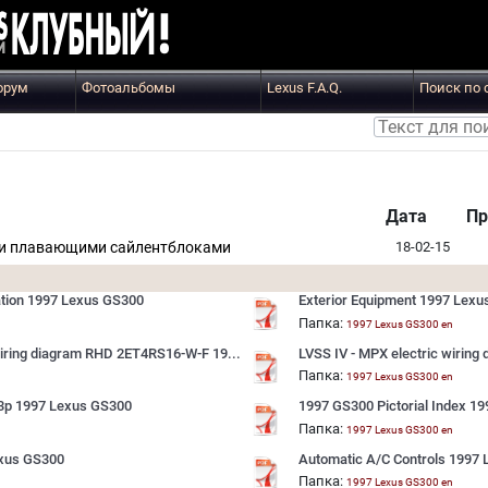
орум
Фотоальбомы
Lexus F.A.Q.
Поиск по 
Дата
Пр
ми плавающими сайлентблоками
18-02-15
tion 1997 Lexus GS300
Exterior Equipment 1997 Lex
Папка:
n
1997 Lexus GS300 en
wiring diagram RHD 2ET4RS16-W-F 19...
LVSS IV - MPX electric wiring
Папка:
n
1997 Lexus GS300 en
 13p 1997 Lexus GS300
1997 GS300 Pictorial Index 1
Папка:
n
1997 Lexus GS300 en
exus GS300
Automatic A/C Controls 1997
Папка:
n
1997 Lexus GS300 en