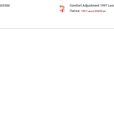
s GS300
Comfort Adjustment 1997 Le
Папка:
n
1997 Lexus GS300 en