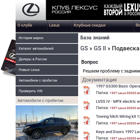
О клубе
Lexus
Клубные скидки
Ф
База знаний
История марки
GS
»
GS II
» Подвеска
Каталог автомобилей
Дилеры в России
Вопрос
Новые Lexus
Решаем проблему с задни
Документация
Автомобили с пробегом
1997 GS300 Basic Opera
Проверить VIN
Папка:
1997 Lexus GS300 e
Автомобили с пробегом
LVSS IV - MPX electric 
Папка:
1997 Lexus GS300 e
Towing hitch Wiring kit
Папка:
1997 Lexus GS300 e
Keys and Doors 1997 L
Папка:
1997 Lexus GS300 e