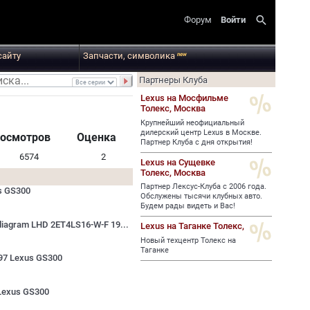
search
Форум
Войти
сайту
Запчасти, символика
new
Партнеры Клуба
Lexus на Мосфильме
Толекс,
Москва
Крупнейший неофициальный
дилерский центр Lexus в Москве.
осмотров
Оценка
Партнер Клуба с дня открытия!
6574
2
Lexus на Сущевке
Толекс,
Москва
Партнер Лексус-Клуба с 2006 года.
us GS300
Обслужены тысячи клубных авто.
Будем рады видеть и Вас!
 diagram LHD 2ET4LS16-W-F 19...
Lexus на Таганке Толекс,
Новый техцентр Толекс на
Таганке
997 Lexus GS300
 Lexus GS300