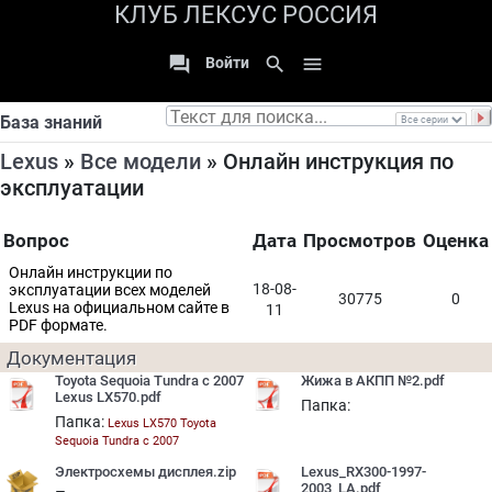
КЛУБ ЛЕКСУС РОССИЯ

search

Войти
База знаний
Lexus
»
Все модели
» Онлайн инструкция по
эксплуатации
Вопрос
Дата
Просмотров
Оценка
Онлайн инструкции по
18-08-
эксплуатации всех моделей
30775
0
Lexus на официальном сайте в
11
PDF формате.
Документация
Toyota Sequoia Tundra c 2007
Жижа в АКПП №2.pdf
Lexus LX570.pdf
Папка:
Папка:
Lexus LX570 Toyota
Sequoia Tundra c 2007
Электросхемы дисплея.zip
Lexus_RX300-1997-
2003_LA.pdf