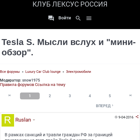
КЛУБ ЛЕКСУС РОССИЯ

search

Войти
Tesla S. Мысли вслух и "мини-
обзор".
Все форумы
»
Luxury Car Club lounge
»
Электромобили
Модератор:
snow1975
Правила форумов
Ссылка на тему


1
2
3
4
5

ВПЕРЕД

9-04-2016

Ruslan
В рамках санкций и травли граждан РФ за границей