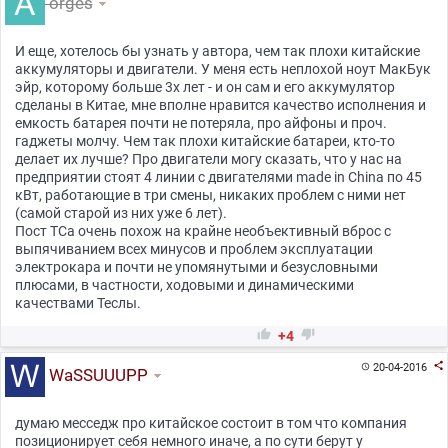
orges
И еще, хотелось бы узнать у автора, чем так плохи китайские
аккумуляторы и двигатели. У меня есть неплохой ноут МакБук
эйр, которому больше 3х лет - и он сам и его аккумулятор
сделаны в Китае, мне вполне нравится качество исполнения и
емкость батарея почти не потеряла, про айфоны и проч.
гаджеты молчу. Чем так плохи китайские батареи, кто-то
делает их лучше? Про двигатели могу сказать, что у нас на
предприятии стоят 4 линии с двигателями made in China по 45
кВт, работающие в три смены, никаких проблем с ними нет
(самой старой из них уже 6 лет).
Пост ТСа очень похож на крайне необъективный вброс с
выпячиванием всех минусов и проблем эксплуатации
электрокара и почти не упомянутыми и безусловными
плюсами, в частности, ходовыми и динамическими
качествами Теслы.


+4

20-04-2016

WaSSUUUPP
думаю месседж про китайское состоит в том что компания
позиционирует себя немного иначе, а по сути берут у