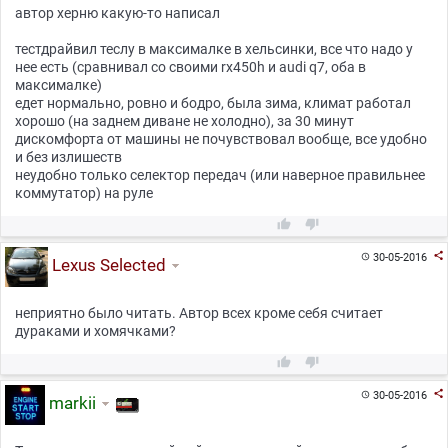
автор херню какую-то написал
тестдрайвил теслу в максималке в хельсинки, все что надо у
нее есть (сравнивал со своими rx450h и audi q7, оба в
максималке)
едет нормально, ровно и бодро, была зима, климат работал
хорошо (на заднем диване не холодно), за 30 минут
дискомфорта от машины не почувствовал вообще, все удобно
и без излишеств
неудобно только селектор передач (или наверное правильнее
коммутатор) на руле



30-05-2016

Lexus Selected
неприятно было читать. Автор всех кроме себя считает
дураками и хомячками?



30-05-2016

markii