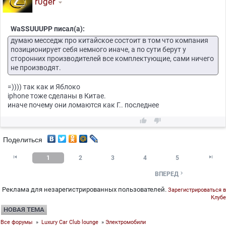
r0ger
WaSSUUUPP писал(а):
думаю месседж про китайское состоит в том что компания
позиционирует себя немного иначе, а по сути берут у
сторонних производителей все комплектующие, сами ничего
не производят.
=)))) так как и Яблоко
iphonе тоже сделаны в Китае.
иначе почему они ломаются как Г.. последнее


Поделиться


1
2
3
4
5

ВПЕРЕД
Реклама для незарегистрированных пользователей.
Зарегистрироваться в
Клубе
НОВАЯ ТЕМА
Все форумы
»
Luxury Car Club lounge
»
Электромобили