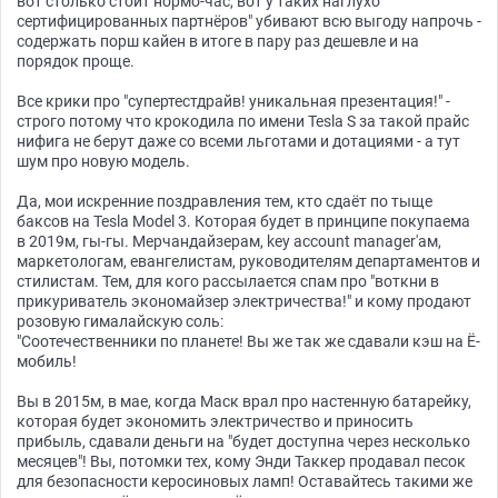
вот столько стоит нормо-час, вот у таких наглухо
сертифицированных партнёров" убивают всю выгоду напрочь -
содержать порш кайен в итоге в пару раз дешевле и на
порядок проще.
Все крики про "супертестдрайв! уникальная презентация!" -
строго потому что крокодила по имени Tesla S за такой прайс
нифига не берут даже со всеми льготами и дотациями - а тут
шум про новую модель.
Да, мои искренние поздравления тем, кто сдаёт по тыще
баксов на Tesla Model 3. Которая будет в принципе покупаема
в 2019м, гы-гы. Мерчандайзерам, key account manager'ам,
маркетологам, евангелистам, руководителям департаментов и
стилистам. Тем, для кого рассылается спам про "воткни в
прикуриватель экономайзер электричества!" и кому продают
розовую гималайскую соль:
"Соотечественники по планете! Вы же так же сдавали кэш на Ё-
мобиль!
Вы в 2015м, в мае, когда Маск врал про настенную батарейку,
которая будет экономить электричество и приносить
прибыль, сдавали деньги на "будет доступна через несколько
месяцев"! Вы, потомки тех, кому Энди Таккер продавал песок
для безопасности керосиновых ламп! Оставайтесь такими же