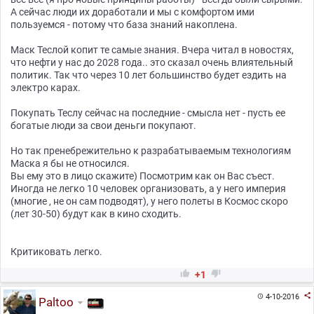
А сейчас люди их доработали и мы с комфортом ими
пользуемся - потому что база знаний накоплена.
Маск Теслой копит те самые знания. Вчера читал в новостях,
что нефти у нас до 2028 года.. это сказал очень влиятельный
политик. Так что через 10 лет большинство будет ездить на
электро карах.
Покупать Теслу сейчас на последние - смысла нет - пусть ее
богатые люди за свои деньги покупают.
Но так пренебрежительно к разрабатываемым технологиям
Маска я бы не относился.
Вы ему это в лицо скажите) Посмотрим как он Вас съест.
Иногда не легко 10 человек организовать, а у него империя
(многие , не он сам подводят), у него полеты в Космос скоро
(лет 30-50) будут как в кино сходить.
Критиковать легко.


+1

4-10-2016

Paltoo