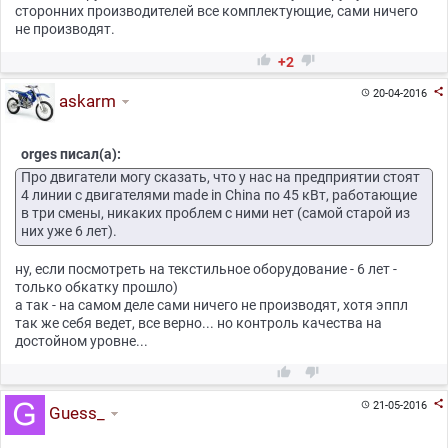
сторонних производителей все комплектующие, сами ничего
не производят.


+2

20-04-2016

askarm
orges писал(а):
Про двигатели могу сказать, что у нас на предприятии стоят
4 линии с двигателями made in China по 45 кВт, работающие
в три смены, никаких проблем с ними нет (самой старой из
них уже 6 лет).
ну, если посмотреть на текстильное оборудование - 6 лет -
только обкатку прошло)
а так - на самом деле сами ничего не производят, хотя эппл
так же себя ведет, все верно... но контроль качества на
достойном уровне...



21-05-2016

Guess_