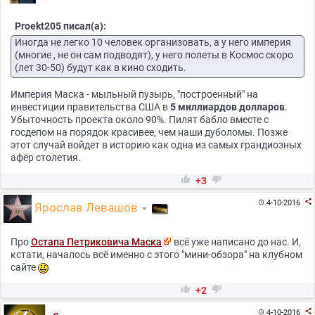
Proekt205 писал(а):
Иногда не легко 10 человек организовать, а у него империя
(многие , не он сам подводят), у него полеты в Космос скоро
(лет 30-50) будут как в кино сходить.
Империя Маска - мыльный пузырь, "построенный" на
инвестиции правительства США в
5 миллиардов долларов
.
Убыточность проекта около 90%. Пилят бабло вместе с
госдепом на порядок красивее, чем наши дуболомы. Позже
этот случай войдет в историю как одна из самых грандиозных
афёр столетия.


+3

4-10-2016

Ярослав Левашов
Про
Остапа Петриковича Маска
всё уже написано до нас. И,
кстати, началось всё именно с этого "мини-обзора" на клубном
сайте


+2

4-10-2016
