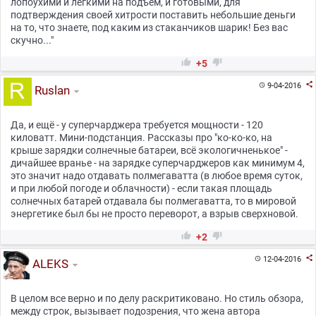
лопоухими и лёгкими на подъём, и готовыми, для
подтверждения своей хитрости поставить небольшие деньги
на то, что знаете, под каким из стаканчиков шарик! Без вас
скучно..."


+5

9-04-2016

Ruslan
Да, и ещё - у суперчарджера требуется мощности - 120
киловатт. Мини-подстанция. Рассказы про "ко-ко-ко, на
крыше зарядки солнечные батареи, всё экологичненькое" -
дичайшее вранье - на зарядке суперчарджеров как минимум 4,
это значит надо отдавать полмегаватта (в любое время суток,
и при любой погоде и облачности) - если такая площадь
солнечных батарей отдавала бы полмегаватта, то в мировой
энергетике был бы не просто переворот, а взрыв сверхновой.


+2

12-04-2016

ALEKS
В целом все верно и по делу раскритиковано. Но стиль обзора,
между строк, вызывает подозрения, что жена автора