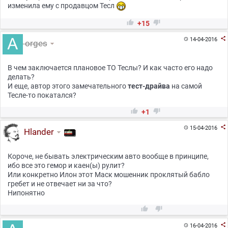
изменила ему с продавцом Тесл


+15

14-04-2016

orges
В чем заключается плановое ТО Теслы? И как часто его надо
делать?
И еще, автор этого замечательного
тест-драйва
на самой
Тесле-то покатался?


+1

15-04-2016

Hlander
Короче, не бывать электрическим авто вообще в принципе,
ибо все это гемор и каен(ы) рулит?
Или конкретно Илон этот Маск мошенник проклятый бабло
гребет и не отвечает ни за что?
Нипонятно



16-04-2016
