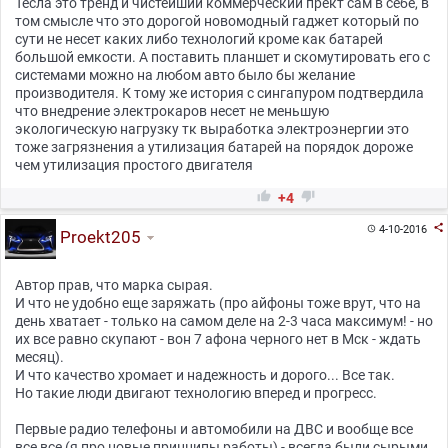
Тесла это тренд и чистейший коммерческий прект сам в себе, в
том смысле что это дорогой новомодный гаджет который по
сути не несет каких либо технологий кроме как батарей
большой емкости. А поставить планшет и скомутировать его с
системами можно на любом авто было бы желание
производителя. К тому же история с сингапуром подтвердила
что внедрение электрокаров несет не меньшую
экологическую нагрузку тк выработка электроэнергии это
тоже загрязнения а утилизация батарей на порядок дороже
чем утилизация простого двигателя


+4

4-10-2016

Proekt205
Автор прав, что марка сырая.
И что не удобно еще заряжать (про айфоны тоже врут, что на
день хватает - только на самом деле на 2-3 часа максимум! - но
их все равно скупают - вон 7 афона черного нет в Мск - ждать
месяц).
И что качество хромает и надежность и дорого... Все так.
Но такие люди двигают технологию вперед и прогресс.
Первые радио телефоны и автомобили на ДВС и вообще все
все все (я про новые принципы работы) - всегда были сырыми.