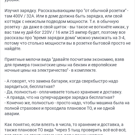
Изучил зарядку. Рассказывающим про "от обычной розетки" -
там 400V / 32A. Или в доме должна быть зарядка, или свой
коттедж с некислым подводом мощности. Т.е. в обычную
розетку - да даже в свой щиток - вы такое не воткнёте никак, у
вас там ну дай бог 220V / 16 или 25 ампер будет, поэтому все
рассказы про "время зарядки дома" можно умножать на 3-4,
потому что столько мощности вы в розетке бытовой просто не
найдёте.
Приятные мелочи вида "давайте посчитаем экономию, взяв
для примера гонконгские цены на бензин и европейские
ночные цены на электричество" - в комплекте.
- А говорят, что замена батареи, когда сверхбыстро надо
зарядиться, бесплатная?
- Да, полностью - оплачиваете только хранение и доставку.
- А правда, что на суперчарджере зарядка бесплатная?
- Конечно же, полностью - просто надо, чтобы машина была на
полной страховке и проходила плановое ТО, и ни одной
аварии.
Как понятно, если влезть в числа, то хранение и доставка, а
также плановое ТО вида "через 5 тыщ проверить всё-всё-всё,