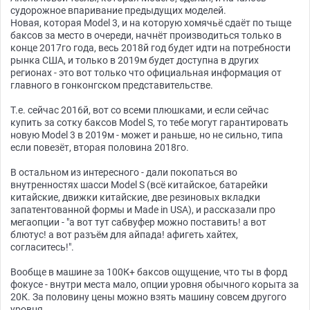
судорожное впаривание предыдущих моделей.
Новая, которая Model 3, и на которую хомячьё сдаёт по тыще
баксов за место в очереди, начнёт производиться только в
конце 2017го года, весь 2018й год будет идти на потребности
рынка США, и только в 2019м будет доступна в других
регионах - это вот только что официальная информация от
главного в гонконгском представительстве.
Т.е. сейчас 2016й, вот со всеми плюшками, и если сейчас
купить за сотку баксов Model S, то тебе могут гарантировать
новую Model 3 в 2019м - может и раньше, но не сильно, типа
если повезёт, вторая половина 2018го.
В остальном из интересного - дали покопаться во
внутренностях шасси Model S (всё китайское, батарейки
китайские, движки китайские, две резиновых вкладки
запатентованной формы и Made in USA), и рассказали про
мегаопции - "а вот тут сабвуфер можно поставить! а вот
блютус! а вот разъём для айпада! афигеть хайтех,
согласитесь!".
Вообще в машине за 100К+ баксов ощущение, что ты в форд
фокусе - внутри места мало, опции уровня обычного корыта за
20К. За половину цены можно взять машину совсем другого
уровня.