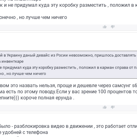
ак и не придумал куда эту коробку разместить , положил в
онечно , но лучше чем ничего


ой в Украину даный девайс из Росии невозможно, пришлось доставлят
а инвенткаре
не придумал куда эту коробку разместить , положил в карман справа от
о , но лучше чем ничего
твом это назвать нельзя, проще и дешевле через самсунг s
а есть по этому поводу.Если у вас зрение 100 процентов т
ните))) короче полная ерунда .


было - разблокировка видео в движении , это работает отл
е удобней с телефона