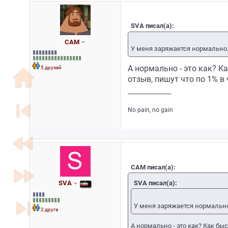
SVA писал(а):
САМ
У меня заряжается нормально
5 друзей
А нормально - это как? К
home
отзыв, пишут что по 1% в
_________________
skip_previous
No pain, no gain
fast_rewind
fast_forward
САМ писал(а):
SVA писал(а):
SVA
skip_next
У меня заряжается нормально
2 друга
А нормально - это как? Как бы