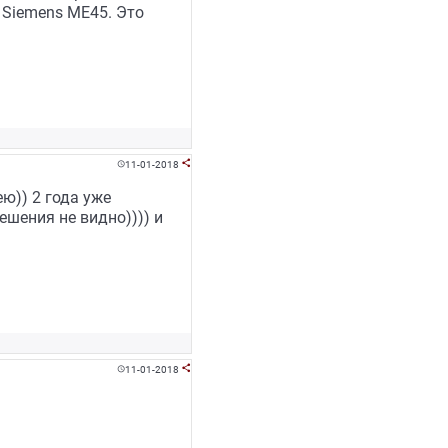
Siemens ME45. Это
11-01-2018


ю)) 2 года уже
ешения не видно)))) и
11-01-2018

