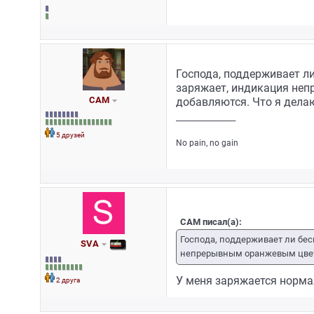
Господа, поддерживает л
заряжает, индикация неп
САМ
добавляются. Что я делаю
_________________
5 друзей
No pain, no gain
САМ писал(а):
Господа, поддерживает ли бе
SVA
непрерывным оранжевым цветом
У меня заряжается норма
2 друга