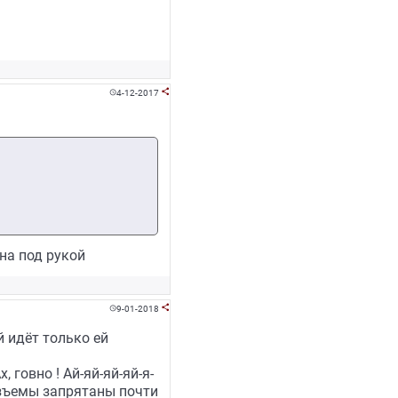
4-12-2017


на под рукой
9-01-2018


 идёт только ей
говно ! Ай-яй-яй-яй-я-
разъемы запрятаны почти