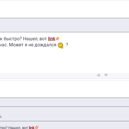
.
ак быстро? Нашел, вот
link
 час. Может я не дождался
?


.
стро? Нашел, вот
link