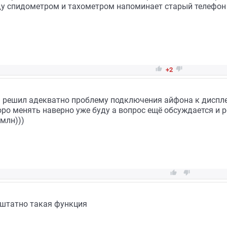
у спидометром и тахометром напоминает старый телефон 


+2
ь решил адекватно проблему подключения айфона к диспле
оро менять наверно уже буду а вопрос ещё обсуждается и р
 млн)))


 штатно такая функция