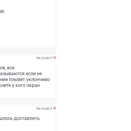
й.
3-12-2017


ое, все
называются если не
ение плывет уклончиво
кните у кого экран
3-12-2017


ишлось доставлять