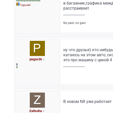
в багажник,графика межд
5 друзей
расстраивает
_________________
No pain, no gain
ну что друзья) кто нибуд
катаюсь на этом авто, ск
pegas26
это про машину с ценой 4
_________________
В новом NX уже работает
Zaitsuha