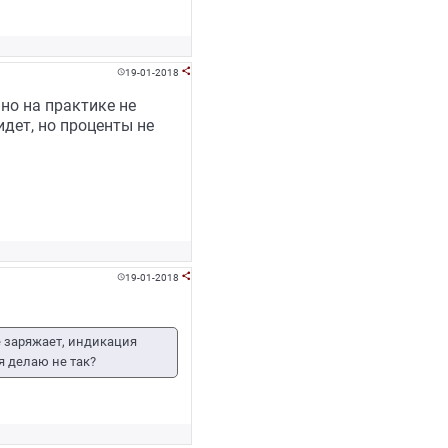
19-01-2018


 но на практике не
дет, но проценты не
19-01-2018


е заряжает, индикация
я делаю не так?