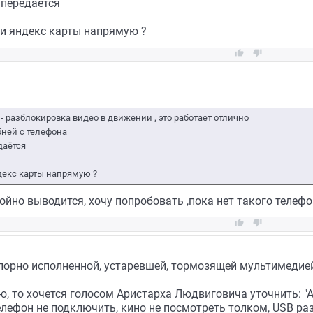
 передаётся
и яндекс карты напрямую ?


- разблокировка видео в движении , это работает отлично
бней с телефона
даётся
декс карты напрямую ?
ойно выводится, хочу попробовать ,пока нет такого телефо


опорно исполненной, устаревшей, тормозящей мультимедией
 то хочется голосом Аристарха Людвиговича уточнить: "Ах, 
" Телефон не подключить, кино не посмотреть толком, USB 