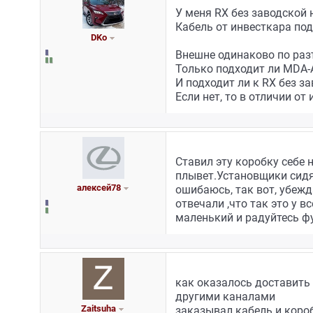
У меня RX без заводской 
Кабель от инвесткара по
DKo
Внешне одинаково по раз
Только подходит ли MDA-A
И подходит ли к RX без з
Если нет, то в отличии от
Ставил эту коробку себе 
плывет.Установщики сидят
алексей78
ошибаюсь, так вот, убежд
отвечали ,что так это у в
маленький и радуйтесь ф
как оказалось доставить
другими каналами
Zaitsuha
заказывал кабель и коро