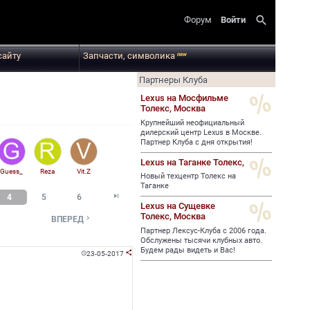
search
Форум
Войти
сайту
Запчасти, символика
new
Партнеры Клуба
Lexus на Мосфильме
Толекс,
Москва
Крупнейший неофициальный
дилерский центр Lexus в Москве.
Партнер Клуба с дня открытия!
Lexus на Таганке Толекс,
Guess_
Reza
Vit.Z
Новый техцентр Толекс на
Таганке

4
5
6
Lexus на Сущевке
Толекс,
Москва

ВПЕРЕД
Партнер Лексус-Клуба с 2006 года.
Обслужены тысячи клубных авто.
Будем рады видеть и Вас!
23-05-2017

