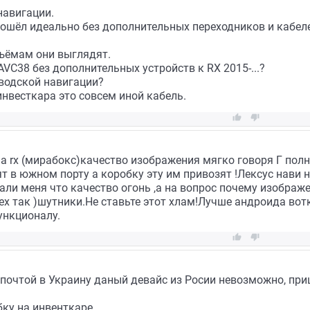
навигации.
дошёл идеально без дополнительных переходников и кабеле
ъёмам они выглядят.
VC38 без дополнительных устройств к RX 2015-...?
аводской навигации?
 инвесткара это совсем иной кабель.


на rx (мирабокс)качество изображения мягко говоря Г полн
 в южном порту а коробку эту им привозят !Лексус нави 
али меня что качество огонь ,а на вопрос почему изображ
сех так )шутники.Не ставьте этот хлам!Лучше андроида вот
ункционалу.


 почтой в Украину даный девайс из Росии невозможно, пр
бку на инвенткаре