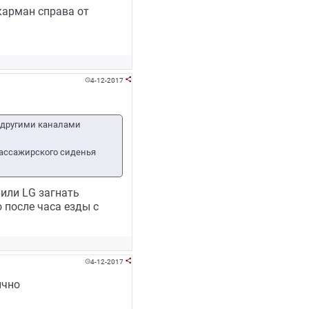
 карман справа от
4-12-2017


ь другими каналами
 пассажирского сиденья
6или LG загнать
о после часа езды с
4-12-2017


ично