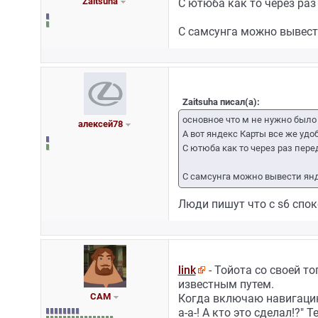
Zaitsuha
С ютюба как то через раз
С самсунга можно вывест
Zaitsuha писал(а):
основное что м не нужно было 
алексей78
А вот яндекс Карты все же удо
С ютюба как то через раз пере
С самсунга можно вывести ян
Люди пишут что с s6 спок
link
- Тойота со своей т
известным путем.
САМ
Когда включаю навигацию,
а-а-! А кто это сделал!?