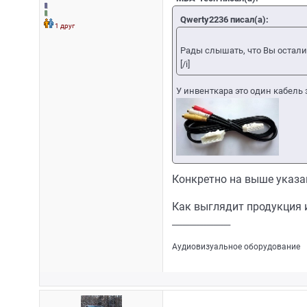
Qwerty2236 писал(а):
1 друг
Рады слышать, что Вы остали
[/i]
У инвенткара это один кабель з
Конкретно на выше указ
Как выглядит продукция 
_________________
Аудиовизуальное оборудование