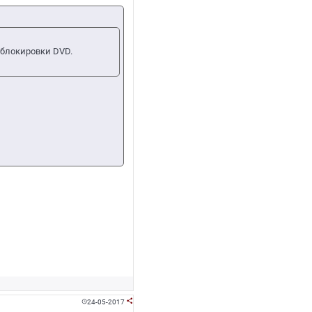
 блокировки DVD.
24-05-2017

