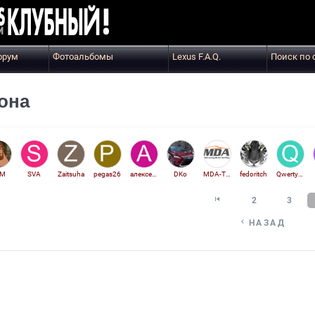
орум
Фотоальбомы
Lexus F.A.Q.
Поиск по 
она
АМ
SVA
Zaitsuha
pegas26
алексей78
DKo
MDA-Tech
fedoritch
Qwerty2236

2
3

НАЗАД