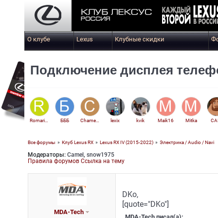
О клубе
Lexus
Клубные скидки
Ф
Подключение дисплея телеф
Romario62
БББ
Chameleon123
lexix
kvik
Maik16
Mitka
С
Все форумы
»
Клуб Lexus RX
»
Lexus RX IV (2015-2022)
»
Электрика / Audio / Navi
Модераторы:
Camel
,
snow1975
Viktor200
Правила форумов
Ссылка на тему
DKo,
[quote="DKo"]
MDA-Tech
MDA-Tech писал(а):