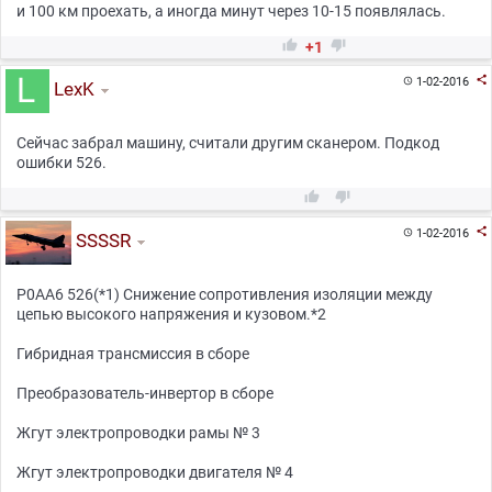
и 100 км проехать, а иногда минут через 10-15 появлялась.


+1

1-02-2016

LexK
Сейчас забрал машину, считали другим сканером. Подкод
ошибки 526.



1-02-2016

SSSSR
P0AA6 526(*1) Снижение сопротивления изоляции между
цепью высокого напряжения и кузовом.*2
Гибридная трансмиссия в сборе
Преобразователь-инвертор в сборе
Жгут электропроводки рамы № 3
Жгут электропроводки двигателя № 4