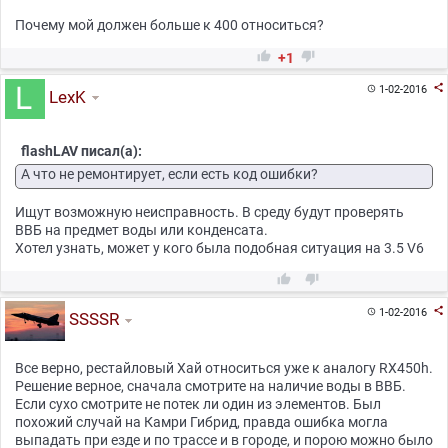
Почему мой должен больше к 400 относиться?


+1

1-02-2016

LexK
flashLAV писал(а):
А что не ремонтирует, если есть код ошибки?
Ищут возможную неисправность. В среду будут проверять
ВВБ на предмет воды или конденсата.
Хотел узнать, может у кого была подобная ситуация на 3.5 V6



1-02-2016

SSSSR
Все верно, рестайловый Хай относиться уже к аналогу RX450h.
Решение верное, сначала смотрите на наличие воды в ВВБ.
Если сухо смотрите не потек ли один из элементов. Был
похожий случай на Камри Гибрид, правда ошибка могла
выпадать при езде и по трассе и в городе, и порою можно было