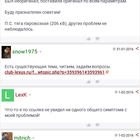
Был неоригинал, поставили оригинал по всем параметрам.
Буду признателен советам!
П.С. тяга паровозная (206 кВ), других проблем не
наблюдалось.



31-01-2016

snow1975
Есть существующая тема, читаем, задаём вопросы.
club-lexus.ru/f...wtopic.php?p=3593961#3593961



1-02-2016

LexK
Что-то я по ссылке не увидел ни одного общего симптома с
моей проблемой!



1-02-2016

mitrich