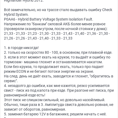
Highlander Hybrid 2012.
Всё замечательно, но на трассе стало выдавать ошибку Check
Hybrid System.
P0AA6 - Hybrid Battery Voltage System Isolation Fault.
Напряжение по "банкам" силовой АКБ более-менее ровное
(проверяли сканером утром, после ночной стоянки у дома):
21,33 - 21,33 - 21,23 - 21,30 - 21,33 - 21,43 - 21,40 - 21,36 - 21,30 -
21,26 - 21,26 - 21,43 - 21,40 - 21,33 - 21,33
1. в городе никогда!
2. только на скоростях 80 - 100, в основном, при плавной езде.
3. если в этот момент ехать на круизе, то выдаёт и ошибку по
тормозам - машина глохнет и останавливается накатом.
Если без круиза, то продолжает ехать, только про падает
режим ECON и не бегают потоки энергии на экране.
На след. день не даёт ехать, заводится и глохнет, "обратитесь в
сервис".
4. незадолго до ошибки, как мне кажется, резко усиливается
свист - писк из под капота при езде. При разгоне нет писка, при
равномерной езде есть!
Этот писк не слишком сильный, но довольно назойливый.
Обычно, тише раза в 3. Амплитуда свиста довольно ровная, не
зависит от оборотов, равномерная.
5. заменил батарею 12V в багажнике, решили начать с неё.