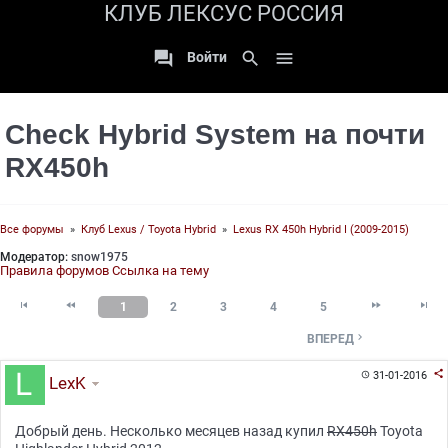
КЛУБ ЛЕКСУС РОССИЯ

search

Войти
Check Hybrid System на почти
RX450h
Все форумы
»
Клуб Lexus / Toyota Hybrid
»
Lexus RX 450h Hybrid I (2009-2015)
Модератор:
snow1975
Правила форумов
Ссылка на тему




1
2
3
4
5

ВПЕРЕД

31-01-2016

LexK
Добрый день. Несколько месяцев назад купил
RX450h
Toyota