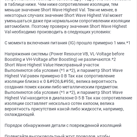
в таблице ниже. Чем ниже сопротивление изоляции, тем
меньше значение Short Wave Highest Val. Тем не менее, в
некоторых случаях значение Short Wave Highest Val может
уменьшаться даже при нормальном сопротивлении изоляции
автомобиля. Поэтому проверку значения Short Wave Highest
Val необходимо производить в следующих условиях:
С момента включения питания (IG) прошло примерно 1 мин.*1
Напряжения системы (Power Resource VB, VL-Voltage before
Boosting и VH-Voltage after Boosting) не различаются.*2
Short Wave Highest Value Неисправный участок
Выполняются оба условия (*1 и *2), и параметр Short Wave
Highest Val равен примерно 0 В Так как сопротивление
изоляции близко к 0 &#926;&#956;, велика вероятность
создания помех каким-либо металлическим предметом.
Выполняются оба условия (*1 и *2), и параметр Short Wave
Highest Val находится в диапазоне 0-5 В Так как сопротивление
изоляции составляет несколько сотен килоом, велика
вероятность присутствия какой-либо жидкости, например,
охлаждающей.
Порядок обнаружения детали с поврежденной изоляцией
Подвигайте высоковольтный жгут проводов, чтобы