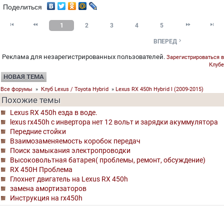
Поделиться




1
2
3
4
5

ВПЕРЕД
Реклама для незарегистрированных пользователей.
Зарегистрироваться в
Клубе
НОВАЯ ТЕМА
Все форумы
»
Клуб Lexus / Toyota Hybrid
»
Lexus RX 450h Hybrid I (2009-2015)
Похожие темы
Lexus RX 450h езда в воде.
lexus rx450h с инвертора нет 12 вольт и зарядки акуммулятора
Передние стойки
Взаимозаменяемость коробок передач
Поиск замыкания электропроводки
Высоковольтная батарея( проблемы, ремонт, обсуждение)
RX 450H Проблема
Глохнет двигатель на Lexus RX 450h
замена амортизаторов
Инструкция на rx450h