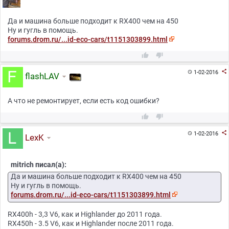
Да и машина больше подходит к RX400 чем на 450
Ну и гугль в помощь.
forums.drom.ru/...id-eco-cars/t1151303899.html



1-02-2016

flashLAV
А что не ремонтирует, если есть код ошибки?



1-02-2016

LexK
mitrich писал(а):
Да и машина больше подходит к RX400 чем на 450
Ну и гугль в помощь.
forums.drom.ru/...id-eco-cars/t1151303899.html
RX400h - 3,3 V6, как и Highlander до 2011 года.
RX450h - 3.5 V6, как и Highlander после 2011 года.