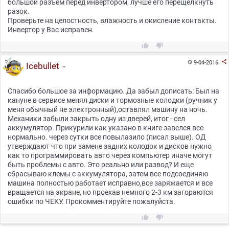
большой разъем перед инвертором, лучше его перещелкнуть
разок.
Проверьте на целостность, влажность и окисление контакты.
Инвертор у Вас исправен.



9-04-2016

Icebullet
Спасибо большое за информацию. Да забыл дописать: Был на
кануне в сервисе менял диски и тормозные колодки (ручник у
меня обычный не электронный),оставлял машину на ночь.
Механики забыли закрыть одну из дверей, итог - сел
аккумулятор. Прикурили как указано в книге завелся все
нормально. через сутки все повылазило (писал выше). ОД
утверждают что при замене задних колодок и дисков нужно
как то программировать авто через компьютер иначе могут
быть проблемы с авто. Это реально или развод? И еще
сбрасываю клемы с аккумулятора, затем все подсоединяю
машина полностью работает исправно,все заряжается и все
вращается на экране, но проехав немного 2-3 км загораются
ошибки по ЧЕКУ. Прокомментируйте пожалуйста.

