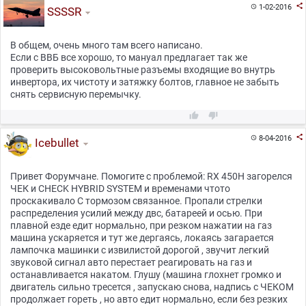

1-02-2016

SSSSR
В общем, очень много там всего написано.
Если с ВВБ все хорошо, то мануал предлагает так же
проверить высоковольтные разъемы входящие во внутрь
инвертора, их чистоту и затяжку болтов, главное не забыть
снять сервисную перемычку.



8-04-2016

Icebullet
Привет Форумчане. Помогите с проблемой: RX 450H загорелся
ЧЕК и CHECK HYBRID SYSTEM и временами чтото
проскакивало С тормозом связанное. Пропали стрелки
распределения усилий между двс, батареей и осью. При
плавной езде едит нормально, при резком нажатии на газ
машина ускаряется и тут же дергаясь, локаясь загарается
лампочка машинки с извилистой дорогой , звучит легкий
звуковой сигнал авто перестает реагировать на газ и
останавливается накатом. Глушу (машина глохнет громко и
двигатель сильно тресется , запускаю снова, надпись с ЧЕКОМ
продолжает гореть , но авто едит нормально, если без резких