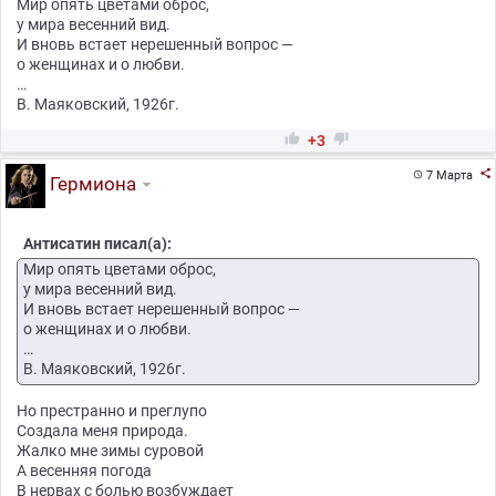
Мир опять цветами оброс,
у мира весенний вид.
И вновь встает нерешенный вопрос —
о женщинах и о любви.
…
В. Маяковский, 1926г.


+3

7 Марта

Гермиона
Антисатин писал(а):
Мир опять цветами оброс,
у мира весенний вид.
И вновь встает нерешенный вопрос —
о женщинах и о любви.
…
В. Маяковский, 1926г.
Но престранно и преглупо
Создала меня природа.
Жалко мне зимы суровой
А весенняя погода
В нервах с болью возбуждает