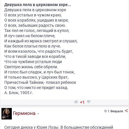
Девушка пела в церковном хоре...
Девушка пела в церковном хоре
О всех усталых в чужом краю,
О всех кораблях, ушедших в море,
О всех, забывших радость свою.
Так пел ее голос, летящий в купол,
И луч сиял на белом плече,
И каждый из мрака смотрел и слушал,
Как белое платье пело в луче.
И всем казалось, что радость будет,
Что в тихой заводи все корабли,
Что на чужбине усталые люди
Светлую жизнь себе обрели.
И голос был сладок, и луч был тонок,
И только высоко, у Царских Врат,
Причастный Тайнам,- плакал ребенок
О том, что никто не придет назад.
А. Блок, 1905 г.


+1

1 Февраля

Гермиона
Сегодня днюха у Юрия Лозы. В большинстве обсуждений