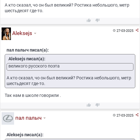
А кто сказал, чо он был великий? Ростика небольшого, метр
шестьдесят где-то.



27-03-2025

Aleksejs
пал палыч писал(а):
Aleksejs писал(а):
великого русского поэта
А кто сказал, чо он был великий? Ростика небольшого, метр
шестьдесят где-то.
Так нам в школе говорили .



27-03-2025

пал палыч
Aleksejs писал(а):