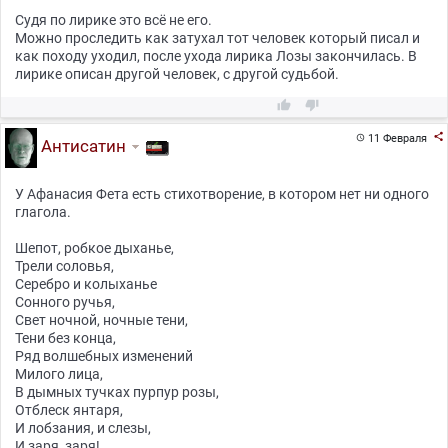
Судя по лирике это всё не его.
Можно проследить как затухал тот человек который писал и
как походу уходил, после ухода лирика Лозы закончилась. В
лирике описан другой человек, с другой судьбой.



11 Февраля

Антисатин
У Афанасия Фета есть стихотворение, в котором нет ни одного
глагола.
Шепот, робкое дыханье,
Трели соловья,
Серебро и колыханье
Сонного ручья,
Свет ночной, ночные тени,
Тени без конца,
Ряд волшебных изменений
Милого лица,
В дымных тучках пурпур розы,
Oтблеск янтаря,
И лобзания, и слезы,
И заря, заря!..