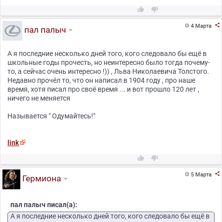



4 Марта

пал палыч
А я последние несколько дней того, кого следовало бы ещё в
школьные годы прочесть, но неинтересно было тогда почему-
то, а сейчас очень интересно !)) , Льва Николаевича Толстого.
Недавно прочёл то, что он написал в 1904 году , про наше
время, хотя писал про своё время ... и вот прошло 120 лет ,
ничего не меняется
Называется " Одумайтесь!"
link



5 Марта

Гермиона
пал палыч писал(а):
А я последние несколько дней того, кого следовало бы ещё в