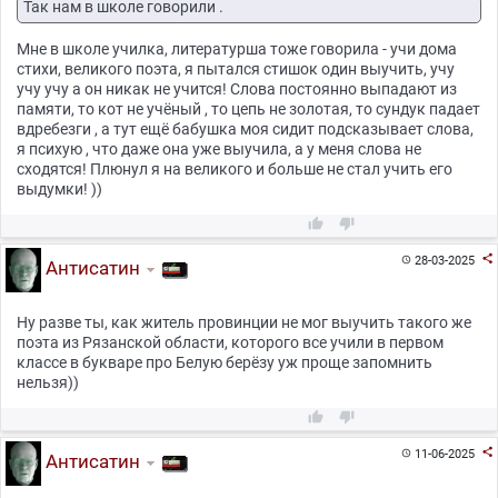
Так нам в школе говорили .
Мне в школе училка, литературша тоже говорила - учи дома
стихи, великого поэта, я пытался стишок один выучить, учу
учу учу а он никак не учится! Слова постоянно выпадают из
памяти, то кот не учёный , то цепь не золотая, то сундук падает
вдребезги , а тут ещё бабушка моя сидит подсказывает слова,
я психую , что даже она уже выучила, а у меня слова не
сходятся! Плюнул я на великого и больше не стал учить его
выдумки! ))



28-03-2025

Антисатин
Ну разве ты, как житель провинции не мог выучить такого же
поэта из Рязанской области, которого все учили в первом
классе в букваре про Белую берёзу уж проще запомнить
нельзя))



11-06-2025

Антисатин