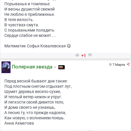
Порыванья и томленье.
И весны душистой свежей
Не люблю я приближенье.
В теле вялость.
В чувствах-смута.
С порываньями поладить
Сердце слабое не может....
Математик Софья Ковалевская 😋


+1

7 Марта

Полярная звезда
Перед весной бывают дни такие:
Под плотным снегом отдыхает луг,
Шумят деревья весело-сухие,
И теплый ветер нежен и упруг.
И легкости своей дивится тело,
И дома своего не узнаешь,
А песню ту, что прежде надоела,
Как новую, с волнением поешь.
Анна Ахматова