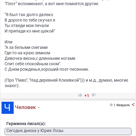
"Плот" вспоминают, а вот мне помнятся другие.
"Я был так долго далеко
В дороге по тебе скучал я
Ты отведи мои печали
И припади ко мне щекой"
Или
"А за белыми снегами
Где-то на краю земном
Девочка-весна,с длинными ногами
Спит себе спокойным сном".
С Днем рожденья,хороший поэт-песенник.
(Про "Пиво", "Над деревней Клюевкой"))) и м.д., думаю, многие
знают).


+1

1 Февраля

Человек
Гермиона писал(а):
Сегодня днюха у Юрия Лозы