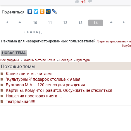


+1
Поделиться




10
11
12
13
14

НАЗАД
Реклама для незарегистрированных пользователей.
Зарегистрироваться в
Клубе
НОВАЯ ТЕМА
Все форумы
»
Жизнь в стиле Lexus
»
Беседка
»
Культура
Похожие темы
Какие книги мы читаем
"Культурный" подарок столице к 9 мая
Булгаков М.А. -- 120 лет со дня рождения
Картины. Кому что нравится. Обсуждать не стесняться
Нашел на просторах инета....
Театральная!!!!