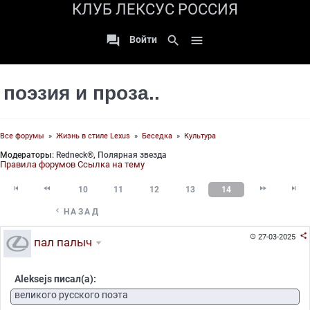
КЛУБ ЛЕКСУС РОССИЯ

search

Войти
поэзия и проза..
Все форумы
»
Жизнь в стиле Lexus
»
Беседка
»
Культура
Модераторы:
Redneck®
,
Полярная звезда
Правила форумов
Ссылка на тему




10
11
12
13
14

НАЗАД

27-03-2025

пал палыч
Aleksejs писал(а):
великого русского поэта