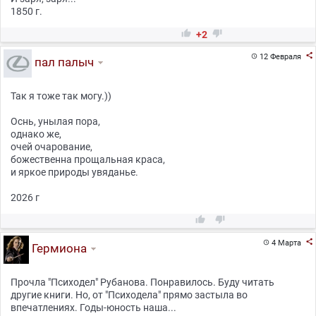
1850 г.


+2

12 Февраля

пал палыч
Так я тоже так могу.))
Оснь, унылая пора,
однако же,
очей очарование,
божественна прощальная краса,
и яркое природы увяданье.
2026 г



4 Марта

Гермиона
Прочла "Психодел" Рубанова. Понравилось. Буду читать
другие книги. Но, от "Психодела" прямо застыла во
впечатлениях. Годы-юность наша...