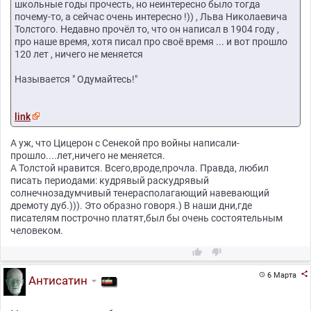
школьные годы прочесть, но неинтересно было тогда
почему-то, а сейчас очень интересно !)) , Льва Николаевича
Толстого. Недавно прочёл то, что он написал в 1904 году ,
про наше время, хотя писал про своё время ... и вот прошло
120 лет , ничего не меняется
Называется " Одумайтесь!"
link
А уж, что Цицерон с Сенекой про войны написали-
прошло....лет,ничего не меняется.
А Толстой нравится. Всего,вроде,прочла. Правда, любил
писать периодами: кудрявый раскудрявый
солнечнозадумчивый тенерасполагающий навевающий
дремоту дуб.))). Это образно говоря.) В наши дни,где
писателям построчно платят,был бы очень состоятельным
человеком.



6 Марта

Антисатин