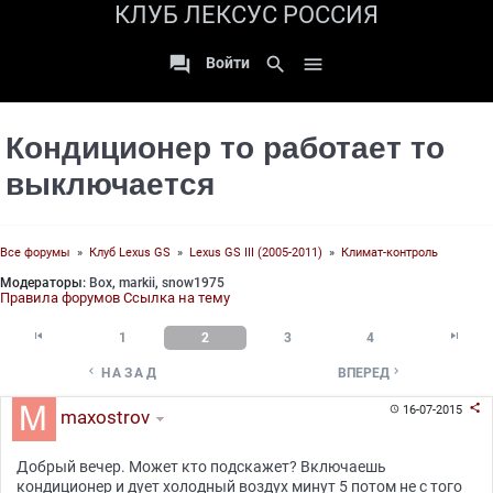
КЛУБ ЛЕКСУС РОССИЯ

search

Войти
Кондиционер то работает то
выключается
Все форумы
»
Клуб Lexus GS
»
Lexus GS III (2005-2011)
»
Климат-контроль
Модераторы:
Box
,
markii
,
snow1975
Правила форумов
Ссылка на тему


1
2
3
4


НАЗАД
ВПЕРЕД

16-07-2015

maxostrov
Добрый вечер. Может кто подскажет? Включаешь
кондиционер и дует холодный воздух минут 5 потом не с того