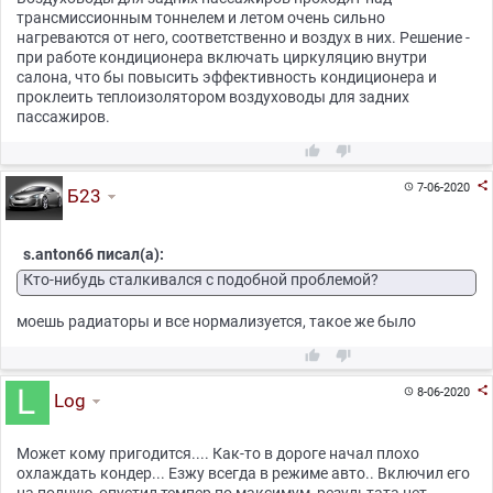
трансмиссионным тоннелем и летом очень сильно
нагреваются от него, соответственно и воздух в них. Решение -
при работе кондиционера включать циркуляцию внутри
салона, что бы повысить эффективность кондиционера и
проклеить теплоизолятором воздуховоды для задних
пассажиров.



7-06-2020

Б23
s.anton66 писал(а):
Кто-нибудь сталкивался с подобной проблемой?
моешь радиаторы и все нормализуется, такое же было



8-06-2020

Log
Может кому пригодится.... Как-то в дороге начал плохо
охлаждать кондер... Езжу всегда в режиме авто.. Включил его