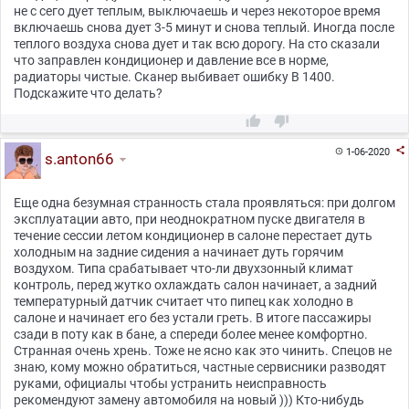
не с сего дует теплым, выключаешь и через некоторое время
включаешь снова дует 3-5 минут и снова теплый. Иногда после
теплого воздуха снова дует и так всю дорогу. На сто сказали
что заправлен кондиционер и давление все в норме,
радиаторы чистые. Сканер выбивает ошибку B 1400.
Подскажите что делать?



1-06-2020

s.anton66
Еще одна безумная странность стала проявляться: при долгом
эксплуатации авто, при неоднократном пуске двигателя в
течение сессии летом кондиционер в салоне перестает дуть
холодным на задние сидения а начинает дуть горячим
воздухом. Типа срабатывает что-ли двухзонный климат
контроль, перед жутко охлаждать салон начинает, а задний
температурный датчик считает что пипец как холодно в
салоне и начинает его без устали греть. В итоге пассажиры
сзади в поту как в бане, а спереди более менее комфортно.
Странная очень хрень. Тоже не ясно как это чинить. Спецов не
знаю, кому можно обратиться, частные сервисники разводят
руками, официалы чтобы устранить неисправность
рекомендуют замену автомобиля на новый ))) Кто-нибудь