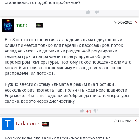
сталкивался с подобной проблемой?



3-06-2020

markii
В гс3 нет такого понятия как задний климат, двухзонный
климат имеется только для передних пасссажиров, поток
назад не имеет ни датчика ни раздельной регулировки
температуры и направления и регулируется общим
параметром температуры. Поэтому такое поведение климата
может быть связано как минимум с заеданием заслонок
распределения потоков.
Нужно ввести систему климата в режим диагностики ,
несколько раз прогнать так , получить кода неисправности.
Еще может быть не подключен/обрыв датчика температуры
салона, все это через диагностику.


+1

4-06-2020

Tarlarion
Воздуховоды для задних пассажиров проходят над