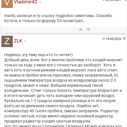
Vladimir42
markii, написал в ту ссылку подробно симптомы. Спасибо.
Кстати, я только по форуму GS посмотрел..



19-05-2023

ZLK
Надеюсь эту тему еще кто то читает)
Добрый день всем. Вот у многих проблема что кондей морозит
только на ходу, у меня все с точностью до наоборот. Хоть в
авто хоть в ручном режиме кондей морозит пока авто стоит,
не важно в пробке или на парковке, свеже заправленный, по
ощущениям температура воздуха из воздуховода около 2-3
градусов, может и ниже. Вобщем нормальный такой
холодильник. Стоит только поехать температура возрастает и
в итоге начинает дуть чуть холоднее чем наружний воздух,
буквально на 1-2 градуса наверное разница и то это скорее
всего из-за движения самого воздуха. Ошибок нет,
компрессору 40 тысяч пробега, смазан заправлен. Радиатор
условно чистый, когда менял недавно основной радиатор,
продувал радиатор кондея сжатым воздухом.
Что это может быть? Осушитель? Клапан? Может в мозгах что