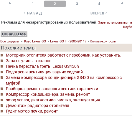


1
2
3
4


НАЗАД
ВПЕРЕД
Реклама для незарегистрированных пользователей.
Зарегистрироваться в
Клубе
НОВАЯ ТЕМА
Все форумы
»
Клуб Lexus GS
»
Lexus GS III (2005-2011)
»
Климат-контроль
Похожие темы
Моторчик отопителя работает с перебоями, как устранить.
Запах с улицы в салоне
Печка перестала греть. Lexus GS450h
Подогрев и вентиляция задних сидений.
Замена компрессора кондиционера GS430 на компрессор с
муфтой
Разборка, ремонт заслонки вентилятора печки
Компрессор кондиционера, замена, ремонт
smog sensor, диагностика, чистка, эксплуатация.
Демонтаж радиатора отопителя
Гудит мотор печки, ремонт