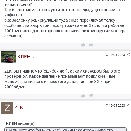
то настроено?
Так было с момента покупки авто, от предыдущего хозяина
инфы нет.
p.s: Заслонку рециркуляции туда сюда переключал толку
особо нет, на закрытой находу тоже самое. Заслонка работает
100% менял недавно (прошлые хозяева ли криворукие мастера
сломали)



19-05-2023

КЛЕН
ZLK, Вы пишите что "ошибок нет" , каким сканером было это
проверено?. Какое давление показывают подключенные
манометры низкого и высокого давления при ХХ и при
2000об/мин.



19-05-2023

ZLK
КЛЕН писал(а):
Вы пишите что "ошибок нет" , каким сканером было это