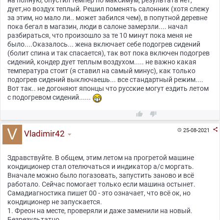
на полную, опустил темпер по максимум, результата нет,
дует,но воздух теплый. Решил поменять салонник (хотя слежу
за этим, но мало ли.. может забился чем), в попутной деревне
пока бегал в магазин, люди в салоне замерзли.... начал
разбираться, что произошло за те 10 минут пока меня не
было....Оказалось... жена включает себе подогрев сидений
(болит спина и так спасается), так вот пока включен подогрев
сидений, кондер дует теплым воздухом..... не важно какая
температура стоит (я ставил на самый минус), как только
подогрев сидений выключаешь... все стандартный режим....
Вот так.. не догоняют японцы что русские могут ездить летом
с подогревом сидений......



25-08-2021

Vladimir42
Здравствуйте. В общем, этим летом на прогретой машине
кондиционер стал отелючаться и индикатор a/c моргать.
Вначале можно было погазовать, запустить заново и всë
работало. Сейчас помогает только если машина остынет.
Самадиагностика пишет 00 - это означает, что всë ок, но
кондиционер не запускается.
1. Фреон на месте, проверяли и даже заменили на новый.
Безрезультатно.