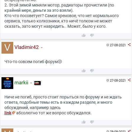
2. Этой зимой меняли мотор, радиаторы прочистили (по
крайней мере, деньги за это взяли).
Кто что посоветует? Самое хреновое, что нет нормального
сервиса, только колхозники, кто ничё толком не может
сказать, зато могут навредить.. Может, было у кого.



27-08-2021

Vladimir42
Что-то совсем погиб форум😒



27-08-2021

markii
Ниче не погиб, просто стоит порыться по форуму и не ждать
ответа, подобные темы есть в каждом разделе, и много
обсуждений, например здесь
link
абсолютно тот же вопрос обсуждался.



28-08-2021
