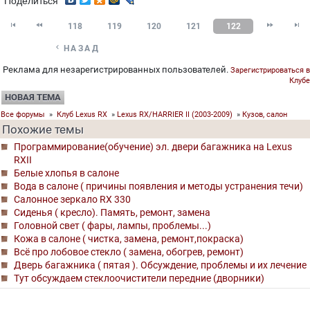
Поделиться




118
119
120
121
122

НАЗАД
Реклама для незарегистрированных пользователей.
Зарегистрироваться в
Клубе
НОВАЯ ТЕМА
Все форумы
»
Клуб Lexus RX
»
Lexus RX/HARRIER II (2003-2009)
»
Кузов, салон
Похожие темы
Программирование(обучение) эл. двери багажника на Lexus
RXII
Белые хлопья в салоне
Вода в салоне ( причины появления и методы устранения течи)
Салонное зеркало RX 330
Сиденья ( кресло). Память, ремонт, замена
Головной свет ( фары, лампы, проблемы...)
Кожа в салоне ( чистка, замена, ремонт,покраска)
Всё про лобовое стекло ( замена, обогрев, ремонт)
Дверь багажника ( пятая ). Обсуждение, проблемы и их лечение
Тут обсуждаем стеклоочистители передние (дворники)