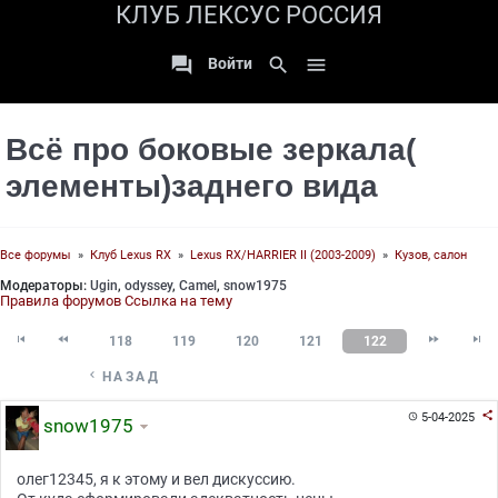
КЛУБ ЛЕКСУС РОССИЯ

search

Войти
Всё про боковые зеркала(
элементы)заднего вида
Все форумы
»
Клуб Lexus RX
»
Lexus RX/HARRIER II (2003-2009)
»
Кузов, салон
Модераторы:
Ugin
,
odyssey
,
Camel
,
snow1975
Правила форумов
Ссылка на тему




118
119
120
121
122

НАЗАД

5-04-2025

snow1975
олег12345, я к этому и вел дискуссию.