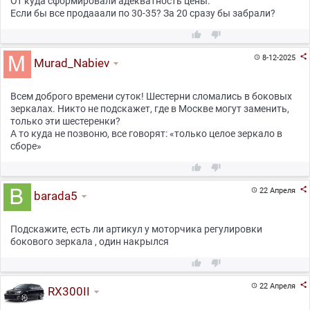
От куда сформировали адекватность цены.
Если бы все продааали по 30-35? За 20 сразу бы забрали?



8-12-2025

Murad_Nabiev
Всем доброго времени суток! Шестерни сломались в боковых
зеркалах. Никто не подскажет, где в Москве могут заменить,
только эти шестеренки?
А то куда не позвоню, все говорят: «только целое зеркало в
сборе»



22 Апреля

barada5
Подскажите, есть ли артикул у моторчика регулировки
бокового зеркала , один накрылся



22 Апреля

RX300II