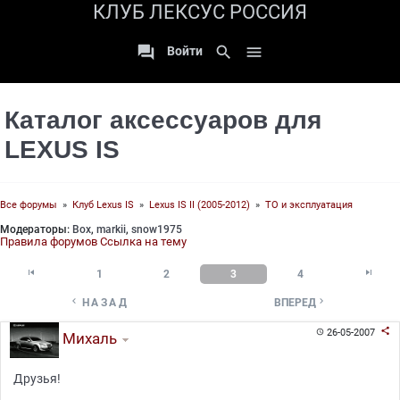
КЛУБ ЛЕКСУС РОССИЯ

search

Войти
Каталог аксессуаров для
LEXUS IS
Все форумы
»
Клуб Lexus IS
»
Lexus IS II (2005-2012)
»
ТО и эксплуатация
Модераторы:
Box
,
markii
,
snow1975
Правила форумов
Ссылка на тему


1
2
3
4


НАЗАД
ВПЕРЕД

26-05-2007

Михаль
Друзья!