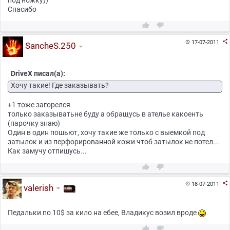
Спасибо



17-07-2011

SancheS.250
DriveX писал(а):
Хочу такие! Где заказывать?
+1 тоже загорелся
только заказыватьне буду а обращусь в ателье какоенть
(парочку знаю)
Один в один пошьют, хочу такие же только с выемкой под
затылок и из перфорированной кожи чтоб затылок не потел...
Как замучу отпишусь...



18-07-2011

valerish
Педальки по 10$ за кило на ебее, Владикус возил вроде

