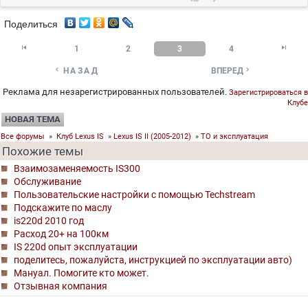
Поделиться


1
2
3
4


НАЗАД
ВПЕРЕД
Реклама для незарегистрированных пользователей.
Зарегистрироваться в
Клубе
НОВАЯ ТЕМА
Все форумы
»
Клуб Lexus IS
»
Lexus IS II (2005-2012)
»
ТО и эксплуатация
Похожие темы
Взаимозаменяемость IS300
Обслуживание
Пользовательские настройки с помощью Techstream
Подскажите по маслу
is220d 2010 год
Расход 20+ на 100км
IS 220d опыт эксплуатации
поделитесь, пожалуйста, инструкцией по эксплуатации авто)
Мануал. Помогите кто может.
Отзывная компания