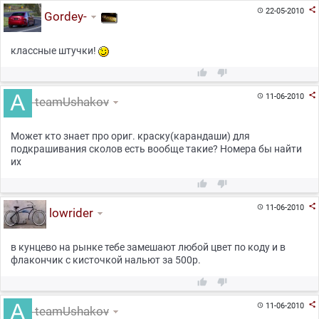

22-05-2010

Gordey-
классные штучки!



11-06-2010

teamUshakov
Может кто знает про ориг. краску(карандаши) для
подкрашивания сколов есть вообще такие? Номера бы найти
их



11-06-2010

lowrider
в кунцево на рынке тебе замешают любой цвет по коду и в
флакончик с кисточкой нальют за 500р.



11-06-2010

teamUshakov