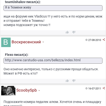
teamUshakov писал(а):
Я в Тюмени живу
ищи на форуме ник Vladicus !!! у него есть и по норм ценам, мож
и отправит тебе в Тюмень!
номера подскажет уж точно !!



27-08-2010

Воскресенский
Flexo писал(а):
http://www.carstudio-usa.com/bellezza/index.html
Оно конечно интересно, только с русскими проще общаться.
Может в РФ есть кто?



16-07-2011

ScoobySpb
Подскажите номера педалек алюм. Хочется очень и плащадку
под ножку))