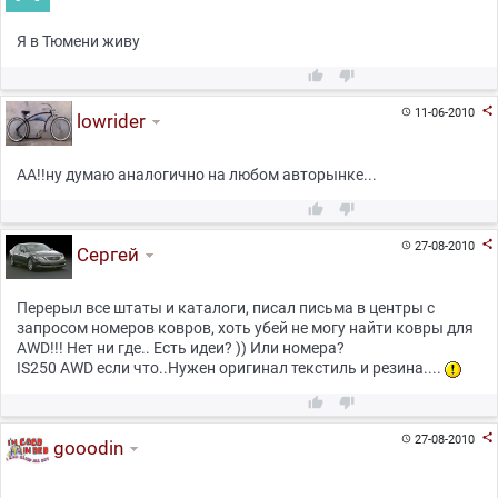
Я в Тюмени живу



11-06-2010

lowrider
АА!!ну думаю аналогично на любом авторынке...



27-08-2010

Сеpгей
Перерыл все штаты и каталоги, писал письма в центры с
запросом номеров ковров, хоть убей не могу найти ковры для
AWD!!! Нет ни где.. Есть идеи? )) Или номера?
IS250 AWD если что..Нужен оригинал текстиль и резина....



27-08-2010

gooodin