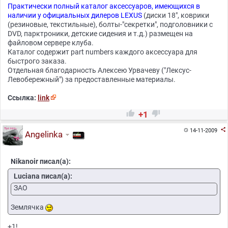
Практически полный каталог аксессуаров, имеющихся в
наличии у официальных дилеров LEXUS
(диски 18", коврики
(резиновые, текстильные), болты-"секретки", подголовники с
DVD, парктроники, детские сидения и т.д.) размещен на
файловом сервере клуба.
Каталог содержит part numbers каждого аксессуара для
быстрого заказа.
Отдельная благодарность Алексею Урвачеву ("Лексус-
Левобережный") за предоставленные материалы.
Ссылка:
link


+1

14-11-2009

Angelinka
Nikanoir писал(а):
Luciana писал(а):
ЗАО
Землячка
+1!