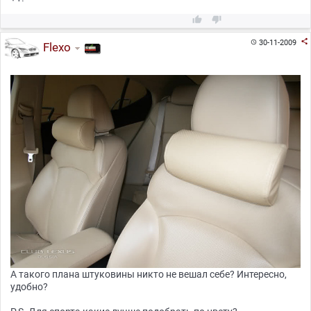



30-11-2009

Flexo
А такого плана штуковины никто не вешал себе? Интересно,
удобно?