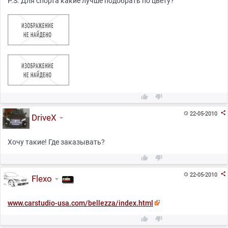
P.S. Для спорта какие лучше подобрать по цвету?



22-05-2010

DriveX
Хочу такие! Где заказывать?



22-05-2010

Flexo
www.carstudio-usa.com/bellezza/index.html

