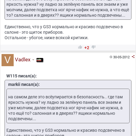
яркость нужна? ну ладно за зелёную панель все знаем и уже
молчим, далее подсветка ног ярче нафик не нужна, а что ещё
то? салонная и в дверях?? ящики нормально подсвечены...
Единственно, что у GS3 нормально и красиво подсвечено в
салоне - это щиток приборов.
Остальное - убогое, ниже всякой критики.


+2

30-05-2012

Vadlex
W115 писал(а):
markii писал(а):
на самом деле это всёупирается в безопасность.. где там
яркость нужна? ну ладно за зелёную панель все знаем и
уже молчим, далее подсветка ног ярче нафик не нужна, а
что ещё то? салонная и в дверях?? ящики нормально
подсвечены...
Единственно, что у GS3 нормально и красиво подсвечено в
салоне - это щиток приборов.