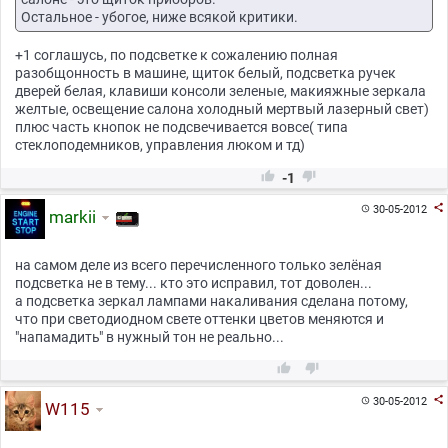
Остальное - убогое, ниже всякой критики.
+1 соглашусь, по подсветке к сожалению полная
разобщонность в машине, щиток белый, подсветка ручек
дверей белая, клавиши консоли зеленые, макияжные зеркала
желтые, освещение салона холодный мертвый лазерный свет)
плюс часть кнопок не подсвечивается вовсе( типа
стеклоподемников, управления люком и тд)


-1

30-05-2012

markii
на самом деле из всего перечисленного только зелёная
подсветка не в тему... кто это исправил, тот доволен...
а подсветка зеркал лампами накаливания сделана потому,
что при светодиодном свете оттенки цветов меняются и
"напамадить" в нужный тон не реально...



30-05-2012

W115