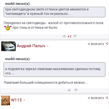
markii писал(а):
при светодиодном свете оттенки цветов меняются и
"напамадить" в нужный тон не реально...
Переделал на светодиоды - жалоб от противоположного пола
про тоны и оттенки не было.


+1

30-05-2012

Андрей Палыч
markii писал(а):
а подсветка зеркал лампами накаливания сделана потому,
что ...
Лампами большей освещенности добиться можно...



30-05-2012

W115