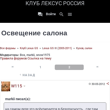
КЛУБ ЛЕКСУС РОССИЯ

search

Войти
Освещение салона
Все форумы
»
Клуб Lexus GS
»
Lexus GS III (2005-2011)
»
Кузов, салон
Модераторы:
Box
,
markii
,
snow1975
Правила форумов
Ссылка на тему


1
2

НАЗАД

30-05-2012

W115
markii писал(а):
на самом деле это всёупирается в безопасность.. где там