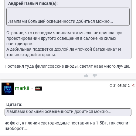
Андрей Палыч писал(а):
Лампами большей освещенности добиться можно...
Cтранно, что господам японцам эта мысль не пришла при
проектировании другого освещения в салоне из хилых
светодиодов.
А дебильная подсветка дохлой лампочкой багажника? И
только с одной стороны.
Поставил туда филипсовские диоды, светят нааамного лучше.



31-05-2012

markii
Цитата:
Лампами большей освещенности добиться можно...
не факт, я планки светодиодные поставил на 1.5Вт, так слепит
наоборот....