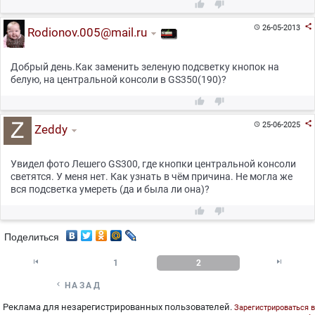



26-05-2013

Rodionov.005@mail.ru
Добрый день.Как заменить зеленую подсветку кнопок на
белую, на центральной консоли в GS350(190)?



25-06-2025

Zeddy
Увидел фото Лешего GS300, где кнопки центральной консоли
светятся. У меня нет. Как узнать в чём причина. Не могла же
вся подсветка умереть (да и была ли она)?


Поделиться


1
2

НАЗАД
Реклама для незарегистрированных пользователей.
Зарегистрироваться в