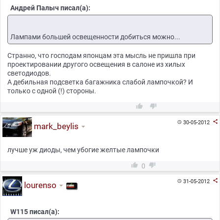
Андрей Палыч писал(а):
Лампами большей освещенности добиться можно...
Cтранно, что господам японцам эта мысль не пришла при
проектировании другого освещения в салоне из хилых
светодиодов.
А дебильная подсветка багажника слабой лампочкой? И
только с одной (!) стороны.



30-05-2012

mark_beylis
лучше уж диоды, чем убогие желтые лампочки


0

31-05-2012

lourenso
W115 писал(а):