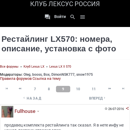
КЛУБ ЛЕКСУС РОССИЯ

search

Войти
Рестайлинг LX570: номера,
описание, установка с фото
Все форумы
»
Клуб Lexus LX
»
Lexus LX II 570
Модераторы:
Oleg
,
booss
,
Box
,
DimonNSK777
,
snow1975
Правила форумов
Ссылка на тему




7
8
9
10
11


НАЗАД
ВПЕРЕД

26-07-2016

Fullhouse
продавец комплекта рестайлинга так сказал. Я в нете инфу не