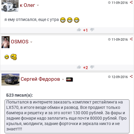

11-09-2016

к Олег
я ему отписался, еще с утра


+1

11-09-2016

OSMOS


+2

12-09-2016

Сергей Федоров
Б23 писал(а):
Попытался в интернете заказать комплект рестайлинга на
LX570, в итоге везде обман и развод. Все продают только
бампера и решетку и за это хотят 130 000 рублей. За фары и
задние фонари надо заплатить еще почти 80000 рублей. Про
крылья, молдинги, задние форточки и зеркала никто и не
знает!!!!