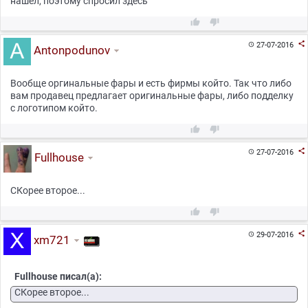
нашел, поэтому спросил здесь



27-07-2016

Antonpodunov
Вообще оргинальные фары и есть фирмы който. Так что либо
вам продавец предлагает оригинальные фары, либо подделку
с логотипом който.



27-07-2016

Fullhouse
CКорее второе...



29-07-2016

xm721
Fullhouse писал(а):
CКорее второе...