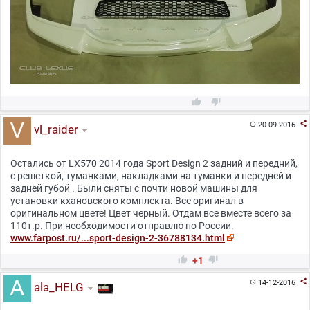



20-09-2016

vl_raider
Остались от LX570 2014 года Sport Design 2 задний и передний,
с решеткой, туманками, накладками на туманки и передней и
задней губой . Были сняты с почти новой машины для
установки кхановского комплекта. Все оригинал в
оригинальном цвете! Цвет черный. Отдам все вместе всего за
110т.р. При необходимости отправлю по России.
www.farpost.ru/...sport-design-2-36788134.html


+1

14-12-2016

ala_HELG