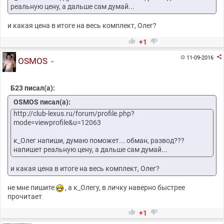
реальную цену, а дальше сам думай...
и какая цена в итоге на весь комплект, Олег?


+1

11-09-2016

OSMOS
Б23 писал(а):
OSMOS писал(а):
http://club-lexus.ru/forum/profile.php?
mode=viewprofile&u=12063
к_Олег напиши, думаю поможет... обман, развод???
напишет реальную цену, а дальше сам думай...
и какая цена в итоге на весь комплект, Олег?
не мне пишите
, а к_Олегу, в личку наверно быстрее
прочитает


+1