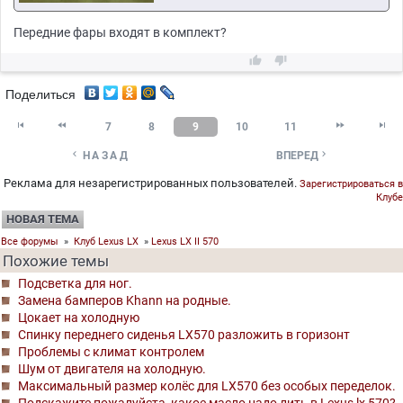
Передние фары входят в комплект?


Поделиться




7
8
9
10
11


НАЗАД
ВПЕРЕД
Реклама для незарегистрированных пользователей.
Зарегистрироваться в
Клубе
НОВАЯ ТЕМА
Все форумы
»
Клуб Lexus LX
»
Lexus LX II 570
Похожие темы
Подсветка для ног.
Замена бамперов Khann на родные.
Цокает на холодную
Спинку переднего сиденья LX570 разложить в горизонт
Проблемы с климат контролем
Шум от двигателя на холодную.
Максимальный размер колёс для LX570 без особых переделок.