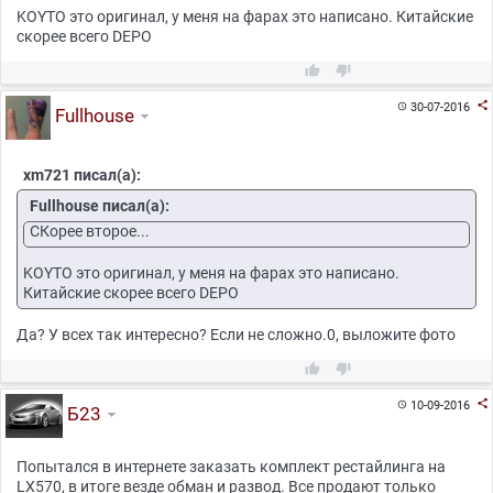
KOYTO это оригинал, у меня на фарах это написано. Китайские
скорее всего DEPO



30-07-2016

Fullhouse
xm721 писал(а):
Fullhouse писал(а):
CКорее второе...
KOYTO это оригинал, у меня на фарах это написано.
Китайские скорее всего DEPO
Да? У всех так интересно? Если не сложно.0, выложите фото



10-09-2016

Б23
Попытался в интернете заказать комплект рестайлинга на
LX570, в итоге везде обман и развод. Все продают только