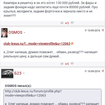
бампера и решетку и за это хотят 130 000 рублей. За фары и
задние фонари надо заплатить еще почти 80000 рублей. Про
крылья, молдинги, задние форточки и зеркала никто и не
знает!!!!


+1

10-09-2016

OSMOS
club-lexus.ru/f...mode=viewprofile&u=12063
к_Олег напиши, думаю поможет... обман, развод??? напишет
реальную цену, а дальше сам думай...


+1

10-09-2016

Б23
OSMOS писал(а):
http://club-lexus.ru/forum/profile.php?
mode=viewprofile&u=12063
к_Олег напиши, думаю поможет... обман, развод??? напишет