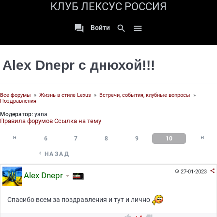
КЛУБ ЛЕКСУС РОССИЯ

search

Войти
Alex Dnepr с днюхой!!!
Все форумы
»
Жизнь в стиле Lexus
»
Встречи, события, клубные вопросы
»
Поздравления
Модератор:
yana
Правила форумов
Ссылка на тему


6
7
8
9
10

НАЗАД

27-01-2023

Alex Dnepr
Спасибо всем за поздравления и тут и лично