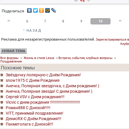


+4
Поделиться


6
7
8
9
10

НАЗАД
Реклама для незарегистрированных пользователей.
Зарегистрироваться в
Клубе
НОВАЯ ТЕМА
Все форумы
»
Жизнь в стиле Lexus
»
Встречи, события, клубные вопросы
»
Поздравления
Похожие темы
Звёздочку полярную с Днём Рождения!
snow1975 С Днем Рождения
Анечка, Полярная звездочка, с Днем рождения! )
Анечка, Полярная звезда! С днем рождения! )
Сергей VSV с Днем рождения!!!
Vicvic с днем рождения !!!!!!!!!!!!!!!!!!!!!!!!!!
Роман888 С Днюхой!!!!!
ViTT, принимай поздравления!
ДенисRX-C Днём Рождения!!!
Пахметолага с Днюхой!!!