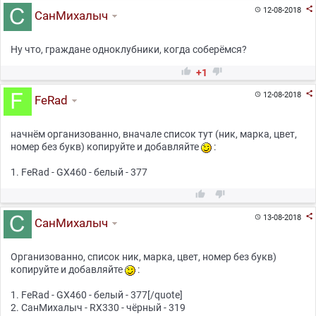

12-08-2018

СанМихалыч
Ну что, граждане одноклубники, когда соберёмся?


+1

12-08-2018

FeRad
начнём организованно, вначале список тут (ник, марка, цвет,
номер без букв) копируйте и добавляйте
:
1. FeRad - GX460 - белый - 377



13-08-2018

СанМихалыч
Организованно, список ник, марка, цвет, номер без букв)
копируйте и добавляйте
:
1. FeRad - GX460 - белый - 377[/quote]
2. СанМихалыч - RX330 - чёрный - 319