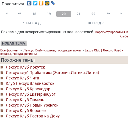
Поделиться




18
19
20
21
22


НАЗАД
ВПЕРЕД
Реклама для незарегистрированных пользователей.
Зарегистрироваться в
Клубе
НОВАЯ ТЕМА
Все форумы
»
Лексус Клуб - страны, города, регионы
»
Lexus Club | Лексус Клуб -
страны, города, регионы
Похожие темы
Лексус Клуб Иркутск
Лексус клуб Прибалтика(Эстония.Латвия.Литва)
Лексус Клуб Чита
Клуб Лексус Владивосток
Лексус Клуб Краснодар
Лексус Клуб Екатеринбург
Лексус Клуб Тюмень
Лексус Клуб Новый Уренгой
Лексус Клуб Воронеж
Лексус Клуб Ростов-на-Дону