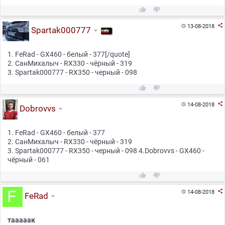



13-08-2018

Spartak000777
1. FeRad - GX460 - белый - 377[/quote]
2. СанМихалыч - RX330 - чёрный - 319
3. Spartak000777 - RX350 - черный - 098



14-08-2018

Dobrovvs
1. FeRad - GX460 - белый - 377
2. СанМихалыч - RX330 - чёрный - 319
3. Spartak000777 - RX350 - черный - 098 4.Dobrovvs - GX460 -
чёрный - 061



14-08-2018

FeRad
тааааак