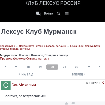
КЛУБ ЛЕКСУС РОССИЯ

search

Войти
Лексус Клуб Мурманск
Все форумы
»
Лексус Клуб - страны, города, регионы
»
Lexus Club | Лексус Клуб -
страны, города, регионы
Модераторы:
Ярослав Левашов
,
Полярная звезда
Правила форумов
Ссылка на тему




18
19
20
21
22


НАЗАД
ВПЕРЕД

5-08-2018

СанМихалыч
Dobrovvs, со вступлением!!!

