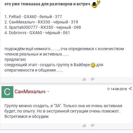
это уже темааааа для разговоров и встреч
1. FeRad - GX460 - белый - 377
2. СанМихалыч - RX330 - чёрный - 319
3. Spartak000777 - RX350 - черный - 098
4. Dobrovvs - GX460 - чёрный - 061
подождём ещё немного......., сча определимся с количеством
членов реальных и активных......
предлагаю
следующий этап - создать группу в Вайбере
для
оперативности и общения......



14-08-2018

СанМихалыч
Группу можно создать, я "ЗА". Только она не очень активная
будет, по опыту. Но в экстренной ситуации очень поможет.
Встретимся и обсудим

