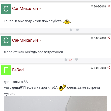

5-08-2018

СанМихалыч
FeRad, и мне подскажи пожалуйста



5-08-2018

СанМихалыч
Давайте как-нибудь все встретимся...


+1

5-08-2018

FeRad
да я только ЗА
мы с
gena911
ещё с камри клубА
очень даже встречи
мутили