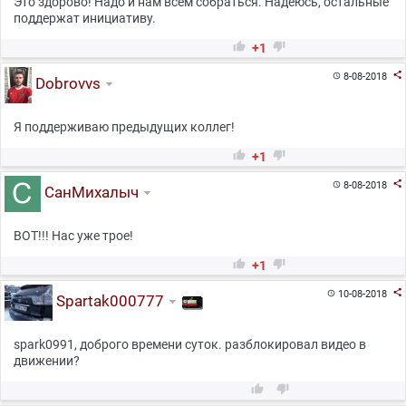
Это здорово! Надо и нам всем собраться. Надеюсь, остальные
поддержат инициативу.


+1

8-08-2018

Dobrovvs
Я поддерживаю предыдущих коллег!


+1

8-08-2018

СанМихалыч
ВОТ!!! Нас уже трое!


+1

10-08-2018

Spartak000777
spark0991, доброго времени суток. разблокировал видео в
движении?

