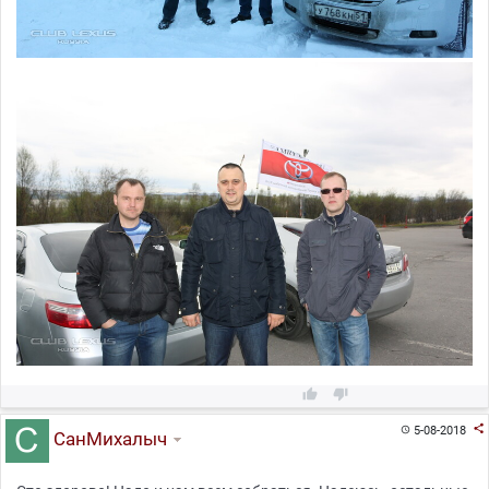



5-08-2018

СанМихалыч