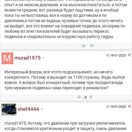
опыт и на низком давлении, и на высоком покататься, а потом
вывести среднее, вот разница будет ощутима, ну а вообще
пока ты не выставишь все в норму по датчикам и по
давлению,а потом не задашь нулевые точки, до этого ничего
не выйдет, все это влияет на поведение подвески, не норма по
любому из этих показателей будет вызывать перекос
подвески и следовательно не корректную работу гидры.



19-01-2025

murad1975
Интересный форум, все чтото подсказывают, но ничего
конкретного. Потому и выходит за 1100 страниц. Вода льется
вовсю. А вопрос был конкретный, почему при посадке взади
трех мужиков подвеска сама переходит в режим low?


-1

19-01-2025

shef4444
murad1975, потому, что давление при загрузке увеличивается,
когда становится критичным уходит в защиту, снизь давление