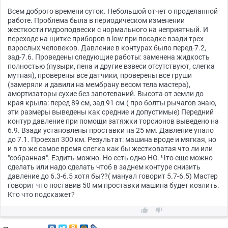
Всем доброго времени суток. Небольшой отчет о проделанной
работе. Проблема была в периодическом изменении
жесткости гидроподвески с нормального на неприятный. И
переходе на щитке приборов в low при посадке взади трех
взрослых человеков. Давление в контурах было перед-7.2,
зад-7.6. Проведены следующие работы: заменена жидкость
полностью (пузыри, пена и другие взвеси отсутствуют, слегка
мутная), проверены все датчики, проверены все груши
(замеряли и давили на мембрану весом тела мастера),
амортизаторы сухие без запотеваний. Высота от земли до
края крыла: перед 89 см, зад 91 см.( про болты рычагов знаю,
эти размеры выведены как средние и допустимые) Передний
контур давление при помощи затяжки торсионов выведено на
6.9. Взади установлены проставки на 25 мм. Давление упало
до 7.1. Проехал 300 км. Результат: машина вроде и мягкая, но
и в то же самое время слегка как бы жестковатая что ли или
"собранная". Ездить можно. Но есть одно НО. Что еще можно
сделать или надо сделать чтоб в заднем контуре снизить
давление до 6.3-6.5 хотя бы??( мануал говорит 5.7-6.5) Мастер
говорит что поставив 50 мм проставки машина будет козлить.
Кто что подскажет?

