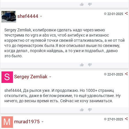



22-01-2025

shef4444
Sergey Zemliak, колибровки сделать надо через меню
течстрима по vgrs и abs vcs, чтоб антибукс и антизанос
корректно от нулевой точки свежей отталкивались, а не от той
что до перенастроек была.Я все описывал выше по свежему,
когда делал , поройся найдешь, а то уже и подзабыл , давно
это было.



22-01-2025

Sergey Zemliak
shef4444, Да рылся уже. И продолжаю. Но 1000+ страниц
откопытить, даже в беглом режиме, то ещё удовольствие. Ну
ничего, до весны время есть. Сейчас не хочу заниматься.



27-01-2025

murad1975