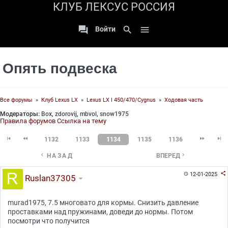
КЛУБ ЛЕКСУС РОССИЯ

search

Войти
Опять подвеска
Все форумы
»
Клуб Lexus LX
»
Lexus LX I 450/470/Cygnus
»
Ходовая часть
Модераторы:
Box
,
zdorovij
,
mbvol
,
snow1975
Правила форумов
Ссылка на тему




1132
1133
1134
1135
1136


НАЗАД
ВПЕРЕД

12-01-2025

Ruslan37305
murad1975, 7.5 многовато для кормы. Снизить давление
проставками над пружинами, доведи до нормы. Потом
посмотри что получится