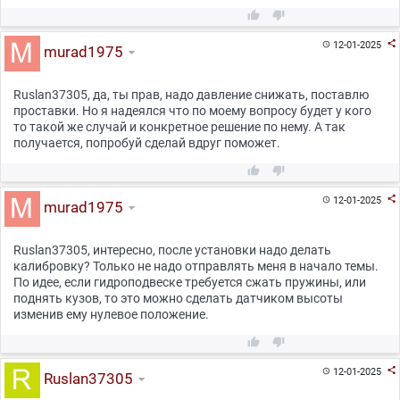



12-01-2025

murad1975
Ruslan37305, да, ты прав, надо давление снижать, поставлю
проставки. Но я надеялся что по моему вопросу будет у кого
то такой же случай и конкретное решение по нему. А так
получается, попробуй сделай вдруг поможет.



12-01-2025

murad1975
Ruslan37305, интересно, после установки надо делать
калибровку? Только не надо отправлять меня в начало темы.
По идее, если гидроподвеске требуется сжать пружины, или
поднять кузов, то это можно сделать датчиком высоты
изменив ему нулевое положение.



12-01-2025

Ruslan37305