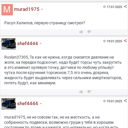

17-01-2025

murad1975
Расул Халилов, первую страницу смотрел?



19-01-2025

shef4444
Ruslan37305, Та как не нужна, когда снизится давление на
жопе, на передке подскочит, надо будет торсы чуть закрутить
и это изменит нулевую точку, датчики по любому уплывут
чутка после кручения торсионов.7,5 это очень дохрена,
жидкость будет выдавливать через сальники амортизаторов,
потеть будут, как минимум.



19-01-2025

shef4444
murad1975, не не совсем так, не на жесткость, а на
собранность подвески, возможно груши у тебя в хорошем
состоянии по этому и кажется, что нормально, но когда есть