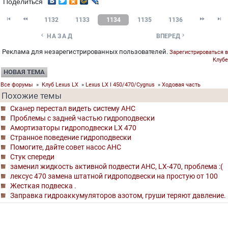
Поделиться




1132
1133
1134
1135
1136


НАЗАД
ВПЕРЕД
Реклама для незарегистрированных пользователей.
Зарегистрироваться в
Клубе
НОВАЯ ТЕМА
Все форумы
»
Клуб Lexus LX
»
Lexus LX I 450/470/Cygnus
»
Ходовая часть
Похожие темы
Сканер перестал видеть систему AHC
Проблемы с задней частью гидроподвески
Амортизаторы гидроподвески LX 470
Странное поведение гидроподвески
Помогите, дайте совет насос AHC
Стук спереди
заменил жидкость активной подвести AHC, LX-470, проблема :(
лексус 470 замена штатной гидроподвески на простую от 100
Жесткая подвеска .
Заправка гидроаккумуляторов азотом, груши теряют давление.