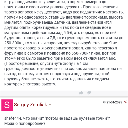
и грузоподьемность увеличится, в норме примерно до
полутонны с хвостиком должно держать.Простого решения
твоего вопроса не существует, надо все педантично настроить,
причем не одноразово, ставишь давление торсионами, высота
меняется, подкручиваешь датчики, давление становится
другим, опять коректируешь и так пока не сведешь все к
мануальным требованиям.зад 5,5-6, это норма, вот при ней
будет пол тонны, а если 7,5, то и грузоподьемность снизится до
250-300кг, то что ты и спросил, почему вырубается анс.Я не
просто так говорю, я экспериментировал, как то перегонял
фуру пива в самогон и подвозил по 650-700кг пива, вот при
этом четко было заметно при каком весе отключается анс.
(Простое решение, опусти чуть жопу, на 1 см,
грузоподьемность увеличится, но сильно заваленная жопа не
выход, по этому и ставят подкладки под пружины, чтоб
пружину больше сжать, т.е. снизить давления в заднем
контуре не потеряв высоту.



21-01-2025

Sergey Zemliak
shef4444, Что значит "потом не задашь нулевые точки"?
Можно поподробней?