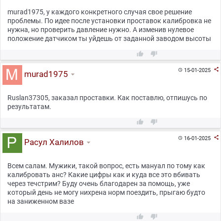
murad1975, у каждого конкретного случая свое решение
проблемы. По идее после установки проставок калибровка не
нужна, но проверить давление нужно. А изменив нулевое
положение датчиком ты уйдешь от заданной заводом высоты



15-01-2025

murad1975
Ruslan37305, заказал проставки. Как поставлю, отпишусь по
результатам.



16-01-2025

Расул Халилов
Всем салам. Мужики, такой вопрос, есть мануал по тому как
калибровать анс? Какие цифры как и куда все это вбивать
через течстрим? Буду очень благодарен за помощь, уже
который день не могу нихрена норм поездить, прыгаю будто
на заниженном вазе

