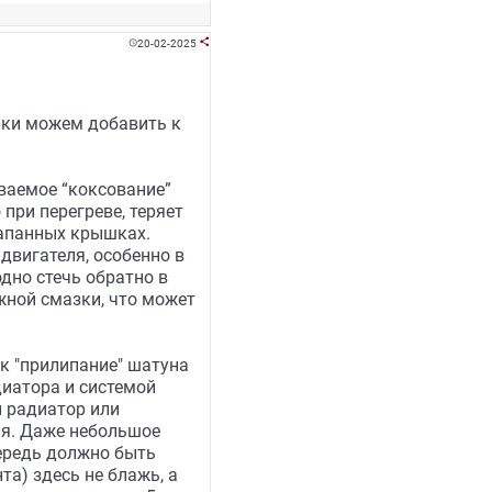
20-02-2025


рки можем добавить к
ваемое “коксование”
 при перегреве, теряет
лапанных крышках.
двигателя, особенно в
дно стечь обратно в
жной смазки, что может
ак "прилипание" шатуна
диатора и системой
й радиатор или
ия. Даже небольшое
ередь должно быть
та) здесь не блажь, а