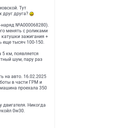
мовской. Тут
х друг друга?
з-наряд №А000068280).
его менять с роликами
 катушки зажигания +
ь еще тысяч 100-150.
 5 км, появляется
ятный шум, пару раз
ь на авто. 16.02.2025
аботы в части ГРМ и
 машина проехала 350
у двигателя. Никогда
укойл 0w30.