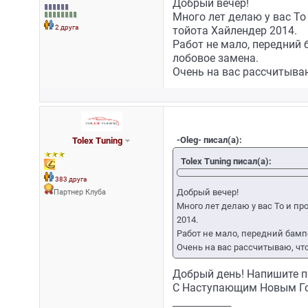
Добрый вечер!
Много лет делаю у вас То
2 друга
тойота Хайлендер 2014.
Работ не мало, передний 
лобовое замена.
Очень на вас рассчитываю
-Oleg- писал(а):
Tolex Tuning
Tolex Tuning писал(а):
383 друга
Добрый вечер!
Партнер Клуба
Много лет делаю у вас То и п
2014.
Работ не мало, передний бампе
Очень на вас рассчитываю, чт
Добрый день! Напишите п
С Наступающим Новым Г
_________________