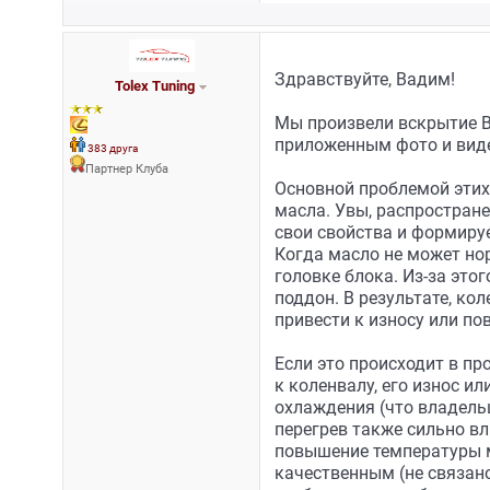
Здравствуйте, Вадим!
Tolex Tuning
Мы произвели вскрытие В
приложенным фото и виде
383 друга
Партнер Клуба
Основной проблемой этих
масла. Увы, распространен
свои свойства и формиру
Когда масло не может нор
головке блока. Из-за это
поддон. В результате, ко
привести к износу или по
Если это происходит в пр
к коленвалу, его износ и
охлаждения (что владельц
перегрев также сильно в
повышение температуры м
качественным (не связано