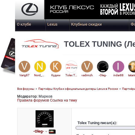
О клубе
Lexus
Клубные скидки
Ф
TOLEX TUNING (Л
Varig87
Nord_Alex
Кудим
Tolex Tuning
vadimzh
-Oleg-
indar88
tatar
Все форумы
»
Партнёры Клуба и официальные дилеры Lexus в России
»
Партнёры
Модератор:
Марков
matorola
Правила форумов
Ссылка на тему
Tolex Tuning писал(а):
-Oleg-