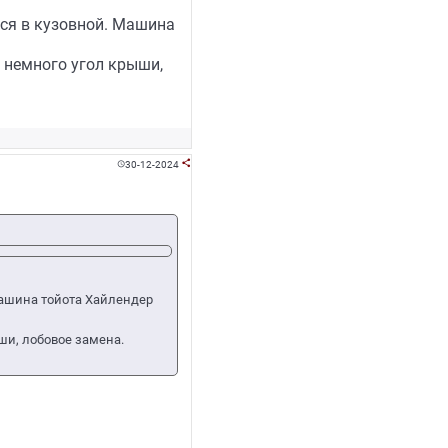
лся в кузовной. Машина
, немного угол крыши,
30-12-2024


Машина тойота Хайлендер
ши, лобовое замена.