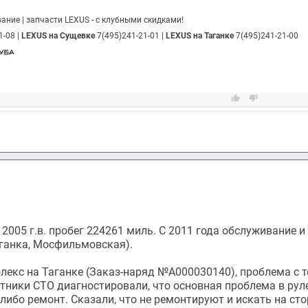
вание | запчасти LEXUS - с клубными скидками!
1-08 |
LEXUS на Сущевке
7(495)241-21-01 |
LEXUS на Таганке
7(495)241-21-00


 2005 г.в. пробег 224261 миль. С 2011 года обслуживание и
аганка, Мосфильмовская).
олекс на Таганке (Заказ-наряд №А000030140), проблема с 
тники СТО диагностировали, что основная проблема в рул
либо ремонт. Сказали, что не ремонтируют и искать на сто