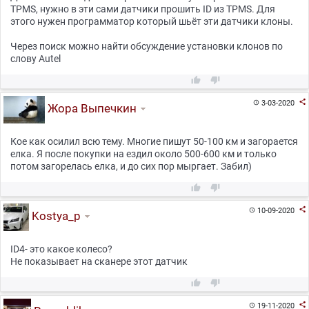
TPMS, нужно в эти сами датчики прошить ID из TPMS. Для
этого нужен программатор который шьёт эти датчики клоны.
Через поиск можно найти обсуждение установки клонов по
слову Autel



3-03-2020

Жора Выпечкин
Кое как осилил всю тему. Многие пишут 50-100 км и загорается
елка. Я после покупки на ездил около 500-600 км и только
потом загорелась елка, и до сих пор мыргает. Забил)



10-09-2020

Kostya_p
ID4- это какое колесо?
Не показывает на сканере этот датчик



19-11-2020
