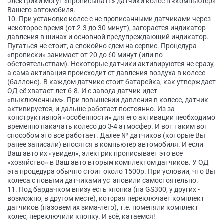
электрики могут «прописывать» датчики колес в «компьютер»
Вашего автомобиля.
10. При установке колес с не прописанными датчиками через
некоторое время (от 2-3 до 30 минут), загорается индикатор
давления в шинах и основной предупреждающий индикатор.
Пугаться не стоит, а спокойно едем на сервис. Процедура
«прописки» занимает от 20 до 60 минут (или по
обстоятельствам). Некоторые датчики активируются не сразу,
а сама активация происходит от давления воздуха в колесе
(баллоне). В каждом датчике стоит батарейка, как утверждает
ОД её хватает лет 6-8. И с завода датчик идет
«выключенным». При повышении давления в колесе, датчик
активируется, и дальше работает постоянно. Из за
конструктивной «особенности» для его активации необходимо
временно накачать колесо до 3-4 атмосфер. И вот таким вот
способом это все работает. Далее № датчиков (которые Вы
ранее записали) вносятся в компьютер автомобиля. И если
Ваш авто их «увидел», электрик прописывает это все
«хозяйство» в Ваш авто вторым комплектом датчиков. У ОД
эта процедура обычно стоит около 1500р. При условии, что Вы
колеса с новыми датчиками установили самостоятельно.
11. Под бардачком внизу есть кнопка (на GS300, у других -
возможно, в другом месте), которая переключает комплект
датчиков (назовем их зима-лето), т.е. поменяли комплект
колес, переключили кнопку. И всё, катаемся!