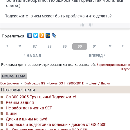
поставил все обратно , НО ошибка как горела , так и осталась
гореть((
Подскажите , в чем может быть проблема и что делать?


Поделиться




87
88
89
90
91


НАЗАД
ВПЕРЕД
Реклама для незарегистрированных пользователей.
Зарегистрироваться в
Клубе
НОВАЯ ТЕМА
Все форумы
»
Клуб Lexus GS
»
Lexus GS III (2005-2011)
»
Шины / Диски
Похожие темы
Gs 300 2005.Трут шины!Подскажите!
Резина задняя
Не работает кнопка SET
Шины
Диски и шины на awd
Покраска и подготовка колёсных дисков от GS 450h