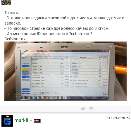
То есть.
- Ставлю новые диски с резиной и датчиками, меняю датчик в
запаске.
- По часовой стрелке каждое колесо качаю до 3 кг/см.
- И у меня новые ID появляются в Techstream?
Сейчас так:



1-03-2020

markii