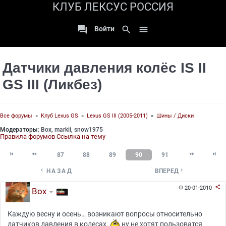
КЛУБ ЛЕКСУС РОССИЯ

search

Войти
Датчики давления колёс IS II
GS III (Ликбез)
Все форумы
»
Клуб Lexus GS
»
Lexus GS III (2005-2011)
»
Шины / Диски
Модераторы:
Box
,
markii
,
snow1975
Правила форумов
Ссылка на тему




87
88
89
90
91


НАЗАД
ВПЕРЕД

20-01-2010

Box
Каждую весну и осень… возникают вопросы относительно
датчиков давления в колесах.
ну не хотят пользоватся