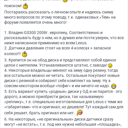
поиском!
Постараюсь рассказать о личном опыте и надеюсь сниму
много вопросов по этому поводу, т.к. одинаковых «Тем» на
форуме появляется очень много!
1. Владею GS300 2008г. европеец. Соответственно и
рассказывать буду о нем, но я думаю или почти уверен, что все
ниже написанное применимо ко всем Lexus.
2. Датчики давления стоят на всех 4-колесах + запасное
колесо!!!
3. Крепится он на обод диска и представляют собой единое
целое с ниппелем. Устанавливаются штатно, с завода!
4. Некоторые владельцы меняют на зиму одну резину, тогда
все остальное можно не читать. Остальные покупают новые
диски с резиной и собирают себе комплект на зиму. Ну а
совсем некотором вообще «пофиг» и им ничего не надо.
5. Есть вариант купить «родные» диски у ОД и не парится - это
дорого, а можно приобрести диски, так называемую
«реплику», т.е. специально изготовленные для Lexus с теми же
«габаритами» что и оригинал, но дешевле! Тут каждый сам для
себя решает, брать оригинал или нет.
6. На некоторые, «не оригинальные» диски датчики сразу
могут «не встать», т.к. под них нужна небольшая «площадка»,