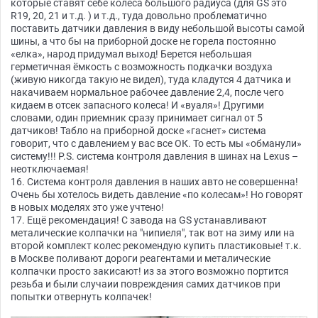
которые ставят себе колеса большого радиуса (для GS это
R19, 20, 21 и т.д. ) и т.д., туда довольно проблематично
поставить датчики давления в виду небольшой высоты самой
шины, а что бы на приборной доске не горела постоянно
«елка», народ придумал выход! Берется небольшая
герметичная ёмкость с возможность подкачки воздуха
(живую никогда такую не видел), туда кладутся 4 датчика и
накачиваем нормальное рабочее давление 2,4, после чего
кидаем в отсек запасного колеса! И «вуаля»! Другими
словами, один приемник сразу принимает сигнал от 5
датчиков! Табло на приборной доске «гаснет» система
говорит, что с давлением у вас все ОК. То есть мы «обманули»
систему!!! P.S. система контроля давления в шинах на Lexus –
неотключаемая!
16. Система контроля давления в наших авто не совершенна!
Очень бы хотелось видеть давление «по колесам»! Но говорят
в новых моделях это уже учтено!
17. Ещё рекомендация! С завода на GS устанавливают
металические колпачки на "нипиеля", так вот на зиму или на
второй комплект колес рекомендую купить пластиковые! т.к.
в Москве поливают дороги реагентами и металические
колпачки просто закисают! из за этого возможно портится
резьба и были случаии повреждения самих датчиков при
попытки отвернуть колпачек!