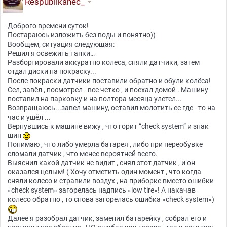
Respublikanec_
Доброго времени суток!
Постараюсь изложить без воды и понятно))
Вообщем, ситуация следующая:
Решил я освежить тапки…
Разбортировали аккуратно колеса, сняли датчики, затем
отдал диски на покраску...
После покраски датчики поставили обратно и обули колёса!
Сел, завёл , посмотрел - все четко , и поехал домой . Машину
поставил на парковку и на полтора месяца улетел...
Возвращаюсь...завел машину, оставил молотить ее где - то на
час и ушёл ...
Вернувшись к машине вижу , что горит “check system” и знак
шин
Понимаю , что либо умерла батарея , либо при переобувке
сломали датчик , что менее вероятней всего.
Выяснил какой датчик не видит , снял этот датчик , и он
оказался целым! ( Хочу отметить один момент , что когда
сняли колесо и стравили воздух , на приборке вместо ошибки
«check system» загорелась надпись «low tire»! А накачав
колесо обратно , то снова загорелась ошибка «check system»)
Далее я разобрал датчик, заменил батарейку , собрал его и