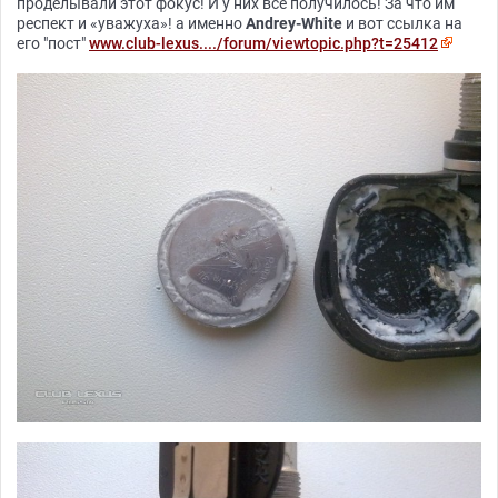
проделывали этот фокус! И у них все получилось! За что им
респект и «уважуха»! а именно
Andrey-White
и вот ссылка на
его "пост"
www.club-lexus..../forum/viewtopic.php?t=25412