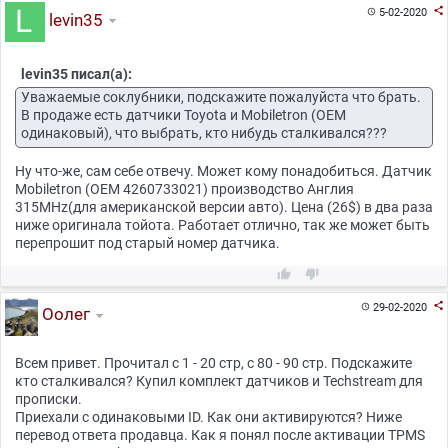

5-02-2020

levin35
levin35 писал(а):
Уважаемые соклубники, подскажите пожалуйста что брать.
В продаже есть датчики Toyota и Mobiletron (OEM
одинаковый), что выбрать, кто нибудь сталкивался???
Ну что-же, сам себе отвечу. Может кому понадобиться. Датчик
Mobiletron (OEM 4260733021) производство Англия
315MHz(для американской версии авто). Цена (26$) в два раза
ниже оригинала тойота. Работает отлично, так же может быть
перепрошит под старый номер датчика.



29-02-2020

Оолег
Всем привет. Прочитал с 1 - 20 стр, с 80 - 90 стр. Подскажите
кто сталкивался? Купил комплект датчиков и Techstream для
прописки.
Приехали с одинаковыми ID. Как они активируются? Ниже
перевод ответа продавца. Как я понял после активации TPMS