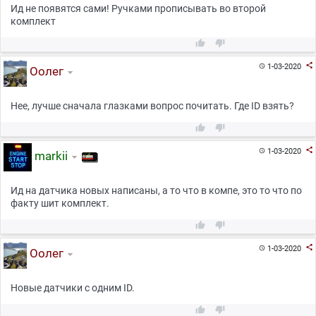
Ид не появятся сами! Ручками прописывать во второй
комплект



1-03-2020

Оолег
Нее, лучше сначала глазками вопрос почитать. Где ID взять?



1-03-2020

markii
Ид на датчика новых написаны, а то что в компе, это то что по
факту шит комплект.



1-03-2020

Оолег
Новые датчики с одним ID.

