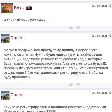

2-03-2020

Box
Я такое первый раз вижу....



2-03-2020

Оолег
Полно в продаже. Как проеду тему, напишу. Скорее всего -
лоханулся слегка. Нужно будет еще докупить приблуду для
активации. И датчики установят случайные коды. Которые
будут видны с помощью этой уйни. А затем уже когда будут ID,
пропишу их через Techstream. Или кто - то пишет активируются
от давления 3,5 кг/см, далее сами регистрируются. В общем
буду пробовать.



2-03-2020

Оолег
Точнее не регистрируются, а начинают работать под старыми
ID, уже существующими в TPMS.