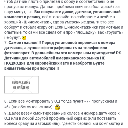
чтоб датчик плотно прилегал к ободу и соответственно не
пропускал воздух. Данная проблема «лечится болгаркой» за
пару минут, т.е.
Вы покупаете диски, датчики, установочный
комплект и резину
, всё это хозяйство собираете и везёте в
хороший «Шиномонтаж», где за умеренные деньги это все
соберут и отбалансируют! Если шиномонтажники грамотные и
опытные, то сами все сделают и про «площадку» вас «грузить»
не будут.
7.
Самое главное!!! Перед установкой переписать номера
датчиков, а лучше сфотографировать на телефон или
фотоаппарат! В дальнейшем эти номера нам пригодится! P.S.
Датчики для автомобилей американского рынка НЕ
ПОДХОДЯТ для европейских авто и наоброт!!! Будте
внимательны при покупке!!!
8. Если все монтировать у ОД тогда пункт «7» пропускаем и
«6» (по обстоятельствам).
9. Далее везем смонтированные колеса и номера датчиков к
ОД или в любой другой профильный сервис (или поставить
колеса сразу на автомобиль), где есть сервисный компьютер и