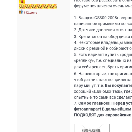
Постараюсь рассказать о лич
форуме появляется очень мно
142 друга
1. Владею GS300 2008г. европ
написанное применимо ко все
2. Датчики давления стоят на
3. Крепится он на обод диска
4. Некоторые владельцы меня
диски с резиной и собирают с
5. Есть вариант купить «родн
«реплику», т.е. специально и
для себя решает, брать ориги
6. На некоторые, «не оригина
чтоб датчик плотно прилегал
пару минут, т.е.
Вы покупаете
хороший «Шиномонтаж», где з
опытные, то сами все сделают
7.
Самое главное!!! Перед ус
фотоаппарат! В дальнейшем 
ПОДХОДЯТ для европейских ав