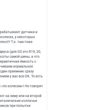
срабатывают датчики и
колесах, у некоторых
со!!! Т.к. там тоже
уса (для GS это R19, 20,
высоты самой шины, а что
герметичная ёмкость с
качиваем нормальное
 один приемник сразу
нием у вас все ОК. То есть
 «по колесам»! Но говорят
вот на зиму или на второй
металические колпачки
тчиков при попытки