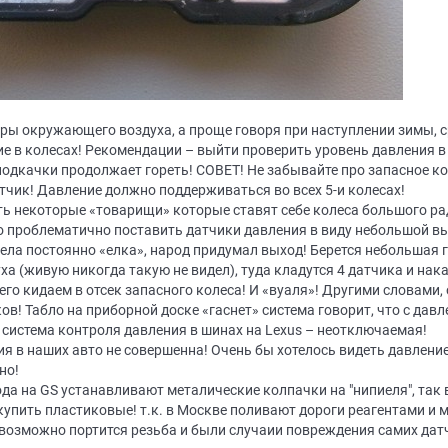
ры окружающего воздуха, а проще говоря при наступлении зимы, 
е в колесах! Рекомендации – выйти проверить уровень давления в 
одкачки продолжает гореть! СОВЕТ! Не забывайте про запасное коле
атчик! Давление должно поддерживаться во всех 5-и колесах!
ть некоторые «товарищи» которые ставят себе колеса большого ради
ольно проблематично поставить датчики давления в виду небольшой 
рела постоянно «елка», народ придумал выход! Берется небольшая 
а (живую никогда такую не видел), туда кладутся 4 датчика и на
чего кидаем в отсек запасного колеса! И «вуаля»! Другими словами,
ов! Табло на приборной доске «гаснет» система говорит, что с давле
. система контроля давления в шинах на Lexus – неотключаемая!
ия в наших авто не совершенна! Очень бы хотелось видеть давление
но!
да на GS устанавливают металические колпачки на "нипиеля", так 
упить пластиковые! т.к. в Москве поливают дороги реагентами и 
о возможно портится резьба и были случаии повреждения самих да