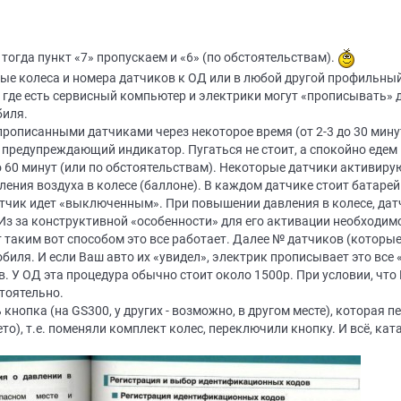
 тогда пункт «7» пропускаем и «6» (по обстоятельствам).
ые колеса и номера датчиков к ОД или в любой другой профильный
, где есть сервисный компьютер и электрики могут «прописывать» 
биля.
 прописанными датчиками через некоторое время (от 2-3 до 30 мину
 предупреждающий индикатор. Пугаться не стоит, а спокойно едем 
 60 минут (или по обстоятельствам). Некоторые датчики активируют
ления воздуха в колесе (баллоне). В каждом датчике стоит батарей
датчик идет «выключенным». При повышении давления в колесе, дат
Из за конструктивной «особенности» для его активации необходим
т таким вот способом это все работает. Далее № датчиков (которы
биля. И если Ваш авто их «увидел», электрик прописывает это все 
 У ОД эта процедура обычно стоит около 1500р. При условии, что
тоятельно.
 кнопка (на GS300, у других - возможно, в другом месте), которая 
то), т.е. поменяли комплект колес, переключили кнопку. И всё, кат