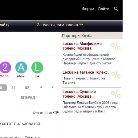
search
Форум
Войти
сайту
Запчасти, символика
new
Партнеры Клуба
Lexus на Мосфильме
Толекс,
Москва
Крупнейший неофициальный
дилерский центр Lexus в Москве.
Партнер Клуба с дня открытия!
Lexus на Таганке Толекс,
2005GS430
Alatau
Lsk
Новый техцентр Толекс на
Таганке


0
81
82
Lexus на Сущевке
Толекс,
Москва

ВПЕРЕД
Партнер Лексус-Клуба с 2006 года.
Обслужены тысячи клубных авто.
Будем рады видеть и Вас!
20-01-2010



е хотят пользоватся