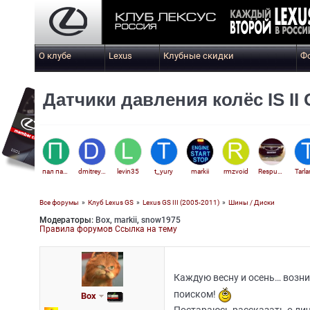
О клубе
Lexus
Клубные скидки
Ф
Датчики давления колёс IS II G
пал палыч
dmitrey1087751
levin35
t_yury
markii
rmzvoid
Respublikanec_
Tarla
Все форумы
»
Клуб Lexus GS
»
Lexus GS III (2005-2011)
»
Шины / Диски
Модераторы:
Box
,
markii
,
snow1975
tedoks
Правила форумов
Ссылка на тему
Каждую весну и осень… возни
поиском!
Box