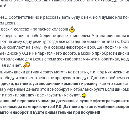
ном опыте и надеюсь сниму много вопросов по этому поводу, т.к. 
го!
еец. Соответственно и рассказывать буду о нем, но я думаю или поч
м Lexus.
 всех 4-колесах + запасное колесо!!!
 и представляют собой единое целое с ниппелем. Устанавливаются ш
ют на зиму одну резину, тогда все остальное можно не читать. О
ебе комплект на зиму. Ну а совсем некотором вообще «пофиг» и им 
ые» диски у ОД и не парится - это дорого, а можно приобрести диск
зготовленные для Lexus с теми же «габаритами» что и оригинал, но
нал или нет.
льные» диски датчики сразу могут «не встать», т.к. под них нужна
 к ободу и соответственно не пропускал воздух. Данная проблема «
 диски, датчики, установочный комплект и резину
, всё это хозяйс
а умеренные деньги это все соберут и отбалансируют! Если шино
 и про «площадку» вас «грузить» не будут.
тановкой переписать номера датчиков, а лучше сфотографировать
эти номера нам пригодится! P.S. Датчики для автомобилей амери
то и наоброт!!! Будте внимательны при покупке!!!