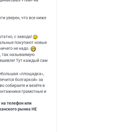
одинаковых «Тем» на
ти уверен, что все ниже
татно, с завода!
стальные покупают новые
ничего не надо.
и, так называемую
 дешевле! Тут каждый сам
 небольшая «площадка»,
лечится болгаркой» за
тво собираете и везёте в
монтажники грамотные и
 на телефон или
канского рынка НЕ