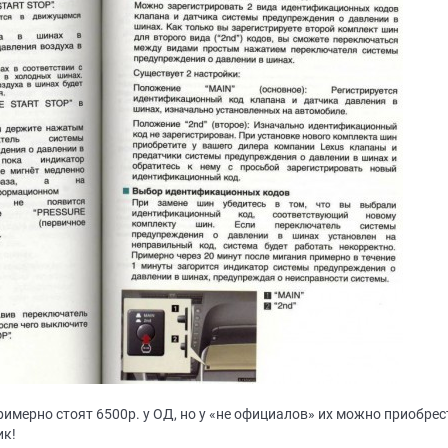
имерно стоят 6500р. у ОД, но у «не официалов» их можно приобрести 
ик!