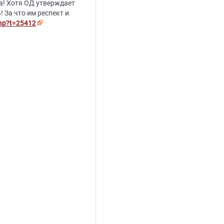
на! Хотя ОД утверждает
 За что им респект и
php?t=25412