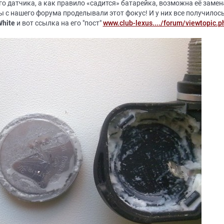
го датчика, а как правило «садится» батарейка, возможна её заме
 с нашего форума проделывали этот фокус! И у них все получилось!
White
и вот ссылка на его "пост"
www.club-lexus..../forum/viewtopic.