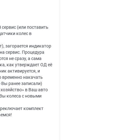
 сервис (или поставить
датчики колес в
т), загорается индикатор
на сервис. Процедура
ся не сразу, а сама
ка, как утверждает ОД её
чик активируется, и
о временно накачать
е Вы ранее записали)
«хозяйство» в Ваш авто
 Вы колеса с новыми
переключает комплект
аемся!