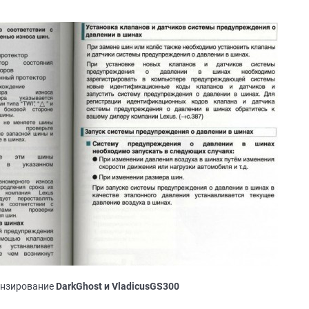
ензирование
DarkGhost и VladicusGS300