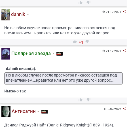



21-12-2021

dahnik
Но в любом случае после просмотра пикассо остаешся под
впечатлением….нравится или нет это уже другой вопрос….


+1

21-12-2021

Полярная звезда
dahnik писал(а):
Но в любом случае после просмотра пикассо остаешся под
впечатлением….нравится или нет это уже другой вопрос….
Именно так



5-07-2022

Антисатин
Дэниел Риджуэй Найт (Daniel Ridgway Knight)(1839 - 1924).