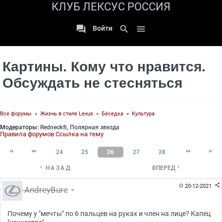
КЛУБ ЛЕКСУС РОССИЯ

search

Войти
Картины. Кому что нравится.
Обсуждать не стесняться
Все форумы
»
Жизнь в стиле Lexus
»
Беседка
»
Культура
Модераторы:
Redneck®
,
Полярная звезда
Правила форумов
Ссылка на тему




24
25
26
27
28


НАЗАД
ВПЕРЕД

20-12-2021

AndreyBure
Почему у "мечты" по 6 пальцев на руках и член на лице? Капец