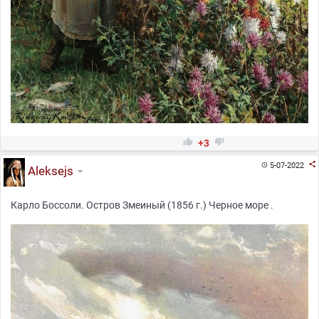


+3

5-07-2022

Aleksejs
Карло Боссоли. Остров Змеиный (1856 г.) Черное море .