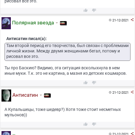
рисовал все это.



21-12-2021

Полярная звезда
Антисатин писал(а):
Там второй период его творчества, был связан с проблемами
личной жизни. Между двумя женщинами бегал, потому и
рисовал все это.
Ты про Баскию? Видимо, эта ситуация всколыхнула в нем
иные муки. Т.к. это не картина, а мазня из детских кошмаров.



21-12-2021

Антисатин
А Купальшецы, тоже шедевр?) Хотя тоже стоит несметных
мульонов))



21-12-2021
