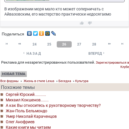
В изображении моря мало кто может соперничать с
Айвазовским, его мастерство практически недосягаемо


Поделиться




24
25
26
27
28


НАЗАД
ВПЕРЕД
Реклама для незарегистрированных пользователей.
Зарегистрироваться в
Клубе
НОВАЯ ТЕМА
Все форумы
»
Жизнь в стиле Lexus
»
Беседка
»
Культура
Похожие темы
Сергей Юрский..........
Михаил Кокшенов.......
А как Вы относитесь к рукотворному творчеству?
Жан-Поль Бельмондо
Умер Николай Караченцов
Олег Анофриев
Какие книги мы читаем