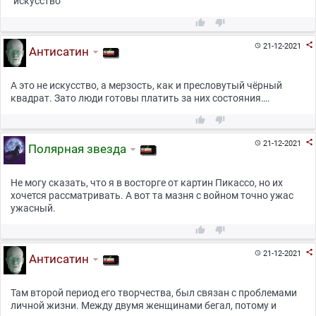
"искусство"



21-12-2021

Антисатин
А это не искусство, а мерзость, как и пресловутый чёрный
квадрат. Зато люди готовы платить за них состояния….



21-12-2021

Полярная звезда
Не могу сказать, что я в восторге от картин Пикассо, но их
хочется рассматривать. А вот та мазня с войном точно ужас
ужасный.



21-12-2021

Антисатин
Там второй период его творчества, был связан с проблемами
личной жизни. Между двумя женщинами бегал, потому и