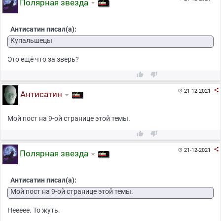
Полярная звезда
Антисатин писал(а):
Купальшецы
Это ещё что за зверь?



21-12-2021

Антисатин
Мой пост на 9-ой странице этой темы.



21-12-2021

Полярная звезда
Антисатин писал(а):
Мой пост на 9-ой странице этой темы.
Неееее. То жуть.