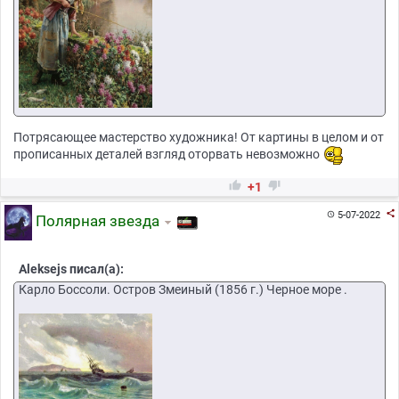
Потрясающее мастерство художника! От картины в целом и от
прописанных деталей взгляд оторвать невозможно


+1

5-07-2022

Полярная звезда
Aleksejs писал(а):
Карло Боссоли. Остров Змеиный (1856 г.) Черное море .