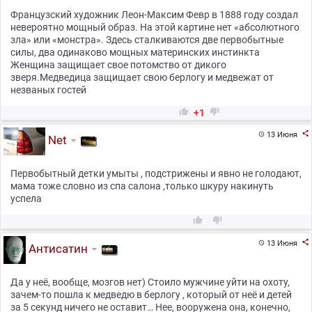
Французский художник Леон-Максим Февр в 1888 году создал
невероятно мощный образ. На этой картине нет «абсолютного
зла» или «монстра». Здесь сталкиваются две первобытные
силы, два одинаково мощных материнских инстинкта
Женщина защищает свое потомство от дикого
зверя.Медведица защищает свою берлогу и медвежат от
незваных гостей


+1

13 Июня

Net
Первобытный детки умыты , подстрижены и явно не голодают,
мама тоже словно из спа салона ,только шкуру накинуть
успела



13 Июня

Антисатин
Да у неё, вообще, мозгов нет) Стоило мужчине уйти на охоту,
зачем-то пошла к медведю в берлогу , который от неё и детей
за 5 секунд ничего не оставит… Нее, вооружена она, конечно,