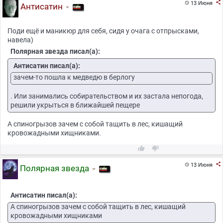

13 Июня

Антисатин
Поди ещё и маникюр для себя, сидя у очага с отпрысками,
навела)
Полярная звезда писал(а):
Антисатин писал(а):
зачем-то пошла к медведю в берлогу
. Или занимались собирательством и их застала непогода,
решили укрыться в ближайшей пещере
А спиногрызов зачем с собой тащить в лес, кишащий
кровожадными хищниками.



13 Июня

Полярная звезда
Антисатин писал(а):
А спиногрызов зачем с собой тащить в лес, кишащий
кровожадными хищниками