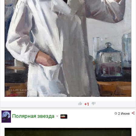


+1

2 Июня

Полярная звезда