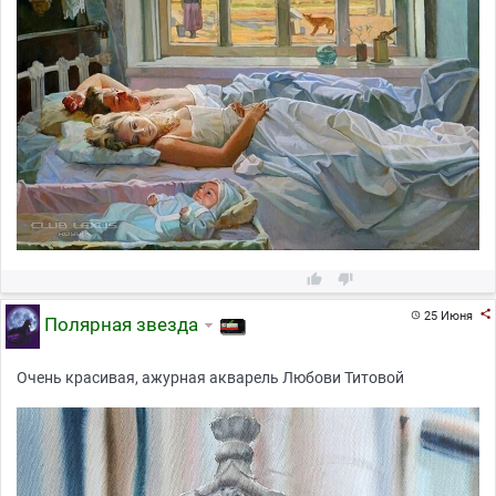



25 Июня

Полярная звезда
Очень красивая, ажурная акварель Любови Титовой