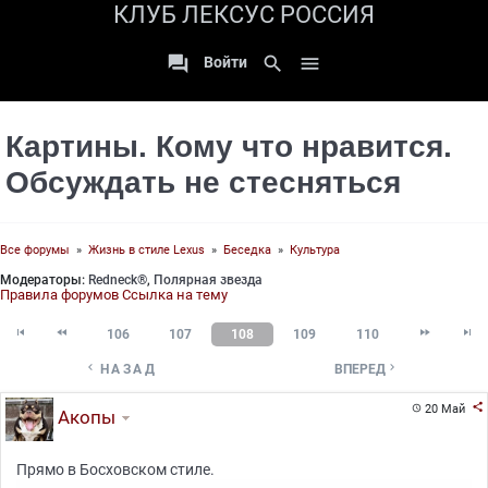
КЛУБ ЛЕКСУС РОССИЯ

search

Войти
Картины. Кому что нравится.
Обсуждать не стесняться
Все форумы
»
Жизнь в стиле Lexus
»
Беседка
»
Культура
Модераторы:
Redneck®
,
Полярная звезда
Правила форумов
Ссылка на тему




106
107
108
109
110


НАЗАД
ВПЕРЕД

20 Май

Акопы
Прямо в Босховском стиле.