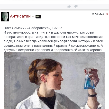



30 Май

Антисатин
Олег Ломакин «Лаборантка», 1970-е.
И это не купорос, а капнутый в щелочь лакмус, который
превратился в цвет индиго, о котором так мечтали советские
люди) Но мне всегда нравился фенолфталеин, который в этой
среде давал очень насыщенный красный со смесью синего. А
девушка асе равно красивая и прорисовка её халата хороша.