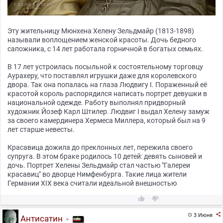
Эту жительницу Мюнхена Хелену Зельдмайр (1813-1898)
называли воплощением женской красоты. Дочь бедного
сапожника, с 14 лет работала горничной в богатых семьях.
В 17 лет устроилась посыльной к состоятельному торговцу
Аурахеру, что поставлял игрушки даже для королевского
двора. Так она попалась на глаза Людвигу I. Пораженный её
красотой король распорядился написать портрет девушки в
национальной одежде. Работу выполнял придворный
художник Йозеф Карл Штилер. Людвиг I выдал Хелену замуж
за своего камердинера Хермеса Миллера, который был на 9
лет старше невесты.
Красавица дожила до преклонных лет, пережила своего
супруга. В этом браке родилось 10 детей: девять сыновей и
дочь. Портрет Хелены Зельдмайр стал частью "Галереи
красавиц" во дворце Нимфенбурга. Такие лица жители
Германии XIX века считали идеальной внешностью



3 Июня

Антисатин