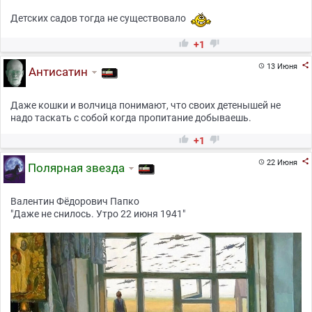
Детских садов тогда не существовало


+1

13 Июня

Антисатин
Даже кошки и волчица понимают, что своих детенышей не
надо таскать с собой когда пропитание добываешь.


+1

22 Июня

Полярная звезда
Валентин Фёдорович Папко
"Даже не снилось. Утро 22 июня 1941"