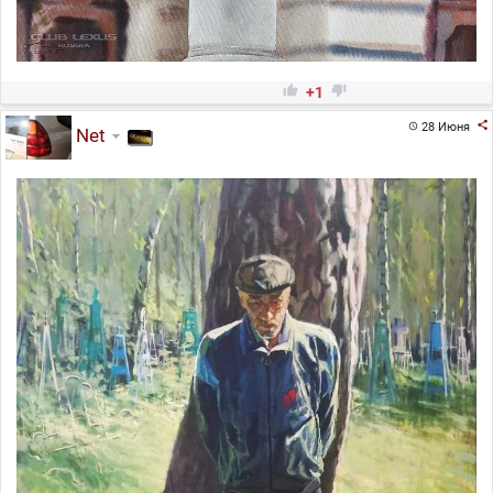


+1

28 Июня

Net