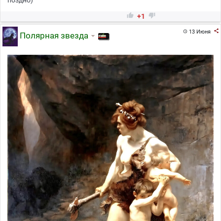
поздно)


+1

13 Июня

Полярная звезда