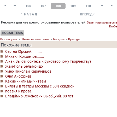




106
107
108
109
110


НАЗАД
ВПЕРЕД
Реклама для незарегистрированных пользователей.
Зарегистрироваться в
Клубе
НОВАЯ ТЕМА
Все форумы
»
Жизнь в стиле Lexus
»
Беседка
»
Культура
Похожие темы
Сергей Юрский..........
Михаил Кокшенов.......
А как Вы относитесь к рукотворному творчеству?
Жан-Поль Бельмондо
Умер Николай Караченцов
Олег Анофриев
Какие книги мы читаем
Билеты в театры Москвы с 50% скидкой
поэзия и проза..
Влади́мир Семёнович Высо́цкий. 80 лет