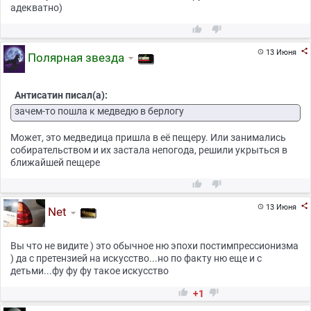
адекватно)



13 Июня

Полярная звезда
Антисатин писал(а):
зачем-то пошла к медведю в берлогу
Может, это медведица пришла в её пещеру. Или занимались
собирательством и их застала непогода, решили укрыться в
ближайшей пещере



13 Июня

Net
Вы что не видите ) это обычное ню эпохи постимпрессионизма
) да с претензией на искусство...но по факту ню еще и с
детьми...фу фу фу такое искусство


+1