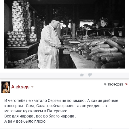



15-09-2025

Aleksejs
И чего тебе не хватало Сергей не понимаю . А какие рыбные
консервы - Сом , Сазан, сейчас разве такое увидишь в
магазине ну скажем в Пятерочке .
Все для народа , все во благо народа .
А вам все было плохо .