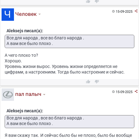



15-09-2025

Человек
Aleksejs писал(а):
Все для народа , все во благо народа .
А вам все было плохо .
А чего плохо то?
Хорошо.
Уровень жизни вырос. Уровень жизни определяется не
цифрами, а настроением. Тогда было настроение и сейчас.



15-09-2025

пал палыч
Aleksejs писал(а):
Все для народа , все во благо народа .
А вам все было плохо .
Я вам скажу так. И сейчас было бы не плохо, было бы вообще