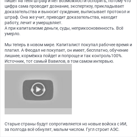
пишет на тебя штраф и нет возможности оспорить, потому что
цифра сама проводит дознание, экспертизу, прикладывает
доказательства и выносит суждение, выписывает протокол и
штраф. Она же учит, приводит доказательства, находит
работу, лечит и умерщвляет.
А при капитализме деньги, суды, неприкосновенность. Всё
умерло.
Мы теперь в новом мире. Капиталист покупал рабочее время и
платил. А Феодал не покупает, он имеет, бесплатно, обучение
лишнее, кормёжка пойдет и попроще и так контроль100%.
Источник, тот самый Вавилов, в том самом интервью.
Старые страны будут сопротивляется но новые войска с ИИ,
за полгода всё обнулят, малым числом. Гугл строит АЭС.