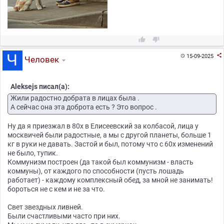



15-09-2025

Человек
Aleksejs писал(а):
Жили радостно добрата в лицах была .
А сейчас она эта доброта есть ? Это вопрос .
Ну да я приезжал в 80х в Елисеевский за колбасой, лица у
москвичей были радостные, а мы с другой планеты, больше 1
кг в руки не давать. Застой и был, потому что с 60х изменений
не было, тупик.
Коммунизм построен (да такой был коммунизм - власть
коммуны), от каждого по способности (пусть лошадь
работает) - каждому комплексный обед, за мной не занимать!
бороться не с кем и не за что.
Свет звездных ливней.
Были счастливыми часто при них.