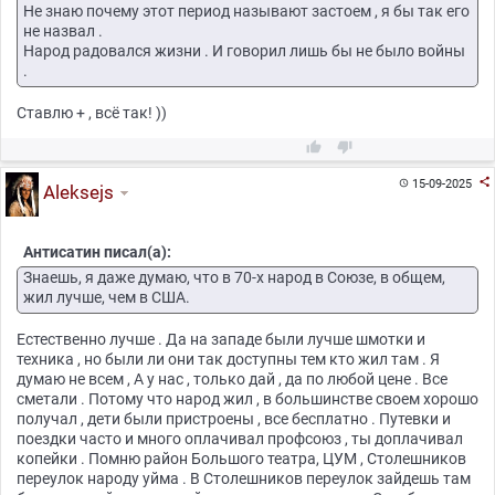
Не знаю почему этот период называют застоем , я бы так его
не назвал .
Народ радовался жизни . И говорил лишь бы не было войны
.
Ставлю + , всё так! ))



15-09-2025

Aleksejs
Антисатин писал(а):
Знаешь, я даже думаю, что в 70-х народ в Союзе, в общем,
жил лучше, чем в США.
Естественно лучше . Да на западе были лучше шмотки и
техника , но были ли они так доступны тем кто жил там . Я
думаю не всем , А у нас , только дай , да по любой цене . Все
сметали . Потому что народ жил , в большинстве своем хорошо
получал , дети были пристроены , все бесплатно . Путевки и
поездки часто и много оплачивал профсоюз , ты доплачивал
копейки . Помню район Большого театра, ЦУМ , Столешников
переулок народу уйма . В Столешников переулок зайдешь там