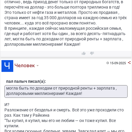
отлично , ведь приход денег только от природных богатств, в
пересчёте на доллар - это больше полтора триллиона в год!
Это только от нефти газа и металлов. Просто их продавая ,
страна имеет за год 35 000 долларов на каждую семью из трёх
человек... куда это всё просрано всем понятно.
В принципе , каждая сейчас малоимущая российская семья,
где ещё и работает хотя бы один , за всего десять- пятнадцать
лет, могла быть по доходам от природной ренты + зарплата ,
долларовыми миллионерами! Каждая!



15-09-2025

Человек
пал палыч писал(а):
могла быть по доходам от природной ренты + зарплата ,
долларовыми миллионерами! Каждая!
И?
Разложение от безделья и смерть. Всё это уже проходили сто
раз. Как там у Райкина
"Ты купил, я купил, мы его не любим — он тоже купил. Все
купили.
Все ходим скучные, бледные, зеваем. Завсклад идет — мы его