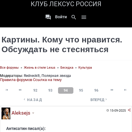
КЛУБ ЛЕКСУС РОССИЯ

search

Войти
Картины. Кому что нравится.
Обсуждать не стесняться
Все форумы
»
Жизнь в стиле Lexus
»
Беседка
»
Культура
Модераторы:
Redneck®
,
Полярная звезда
Правила форумов
Ссылка на тему




92
93
94
95
96


НАЗАД
ВПЕРЕД

15-09-2025

Aleksejs
Антисатин писал(а):