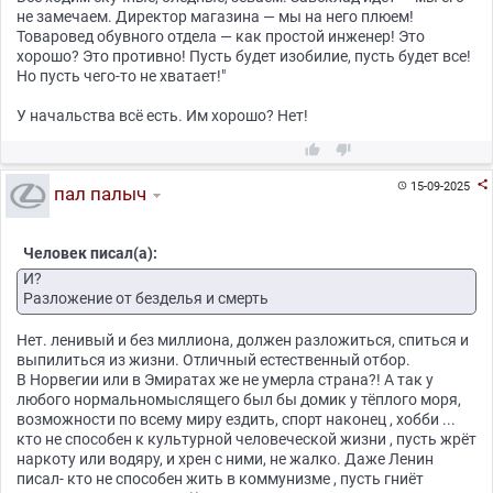
не замечаем. Директор магазина — мы на него плюем!
Товаровед обувного отдела — как простой инженер! Это
хорошо? Это противно! Пусть будет изобилие, пусть будет все!
Но пусть чего-то не хватает!"
У начальства всё есть. Им хорошо? Нет!



15-09-2025

пал палыч
Человек писал(а):
И?
Разложение от безделья и смерть
Нет. ленивый и без миллиона, должен разложиться, спиться и
выпилиться из жизни. Отличный естественный отбор.
В Норвегии или в Эмиратах же не умерла страна?! А так у
любого нормальномыслящего был бы домик у тёплого моря,
возможности по всему миру ездить, спорт наконец , хобби ...
кто не способен к культурной человеческой жизни , пусть жрёт
наркоту или водяру, и хрен с ними, не жалко. Даже Ленин
писал- кто не способен жить в коммунизме , пусть гниёт