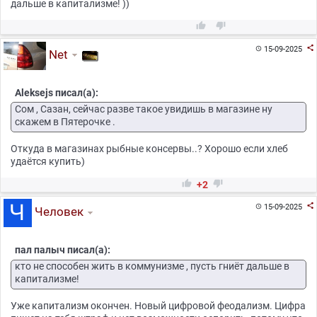
дальше в капитализме! ))



15-09-2025

Net
Aleksejs писал(а):
Сом , Сазан, сейчас разве такое увидишь в магазине ну
скажем в Пятерочке .
Откуда в магазинах рыбные консервы..? Хорошо если хлеб
удаётся купить)


+2

15-09-2025

Человек
пал палыч писал(а):
кто не способен жить в коммунизме , пусть гниёт дальше в
капитализме!
Уже капитализм окончен. Новый цифровой феодализм. Цифра