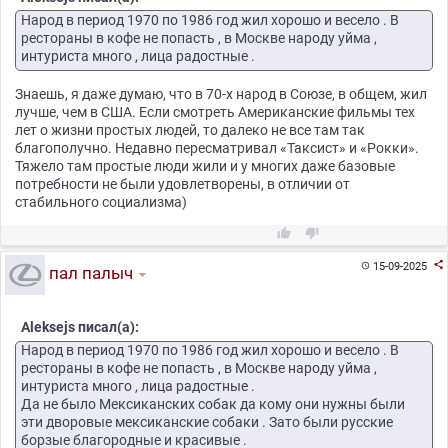
Народ в период 1970 по 1986 год жил хорошо и весело . В
рестораны в кофе не попасть , в Москве народу уйма ,
интуриста много , лица радостные .
Знаешь, я даже думаю, что в 70-х народ в Союзе, в общем, жил
лучше, чем в США. Если смотреть Американские фильмы тех
лет о жизни простых людей, то далеко не все там так
благополучно. Недавно пересматривал «Таксист» и «Рокки».
Тяжело там простые люди жили и у многих даже базовые
потребности не были удовлетворены, в отличии от
стабильного социализма)



15-09-2025

пал палыч
Aleksejs писал(а):
Народ в период 1970 по 1986 год жил хорошо и весело . В
рестораны в кофе не попасть , в Москве народу уйма ,
интуриста много , лица радостные .
Да не было Мексиканских собак да кому они нужны были
эти дворовые мексиканские собаки . Зато были русские
борзые благородные и красивые .