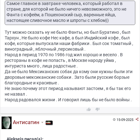
Самое главное в завтраке человека, который работал в
стране, для которой не было ничего невозможного, это не
Фанта с кофеём, а Пошехонский сыр, варенные яйца,
настоящее сливочное масло и шпроты с хлебом))
Тут можно сказать ну не было Фанты, но был Буратино , был
Тархун , Не было кофе Нес кафе, а был Индийский кофе , был
кофе, которые выпускали наши фабрики . Был сок томатный ,
виноградный , яблочный ,персиковый .
Народ в период 1970 по 1986 год жил хорошо и весело . В
рестораны в кофе не попасть , в Москве народу уйма ,
интуриста много , лица радостные .
Да не было Мексиканских собак да кому они нужны были эти
дворовые мексиканские собаки . Зато были русские борзые
благородные и красивые .
Не знаю почему этот период называют застоем , я бы так его
не назвал .
Народ радовался жизни . И говорил лишь бы не было войны .



15-09-2025

Антисатин
Aleksejs писал(а):