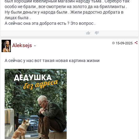
был хороший ювелирный магазин народу тьма . Серебро так
особо не брали , все смотрели на золото да на бриллианты .
Ну были деньги у народа были . Жили радостно добрата в
лицах была .
А сейчас она эта доброта есть ? Это вопрос .



15-09-2025

Aleksejs
А сейчас у нас вот такая новая картина жизни