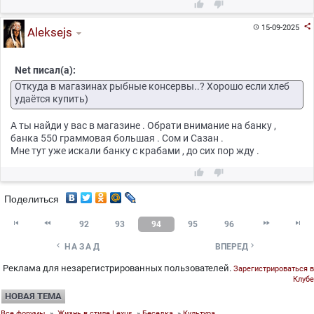



15-09-2025

Aleksejs
Net писал(а):
Откуда в магазинах рыбные консервы..? Хорошо если хлеб
удаётся купить)
А ты найди у вас в магазине . Обрати внимание на банку ,
банка 550 граммовая большая . Сом и Сазан .
Мне тут уже искали банку с крабами , до сих пор жду .


Поделиться




92
93
94
95
96


НАЗАД
ВПЕРЕД
Реклама для незарегистрированных пользователей.
Зарегистрироваться в
Клубе
НОВАЯ ТЕМА
Все форумы
»
Жизнь в стиле Lexus
»
Беседка
»
Культура