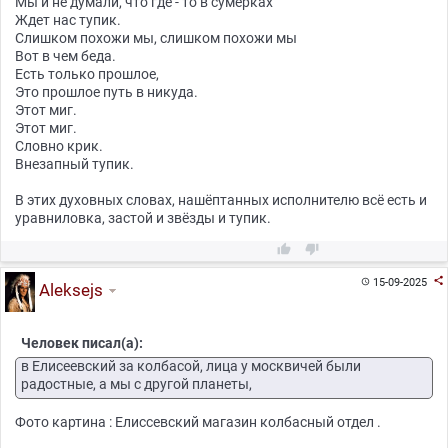
Мы и не думали, что где - то в сумерках
Ждет нас тупик.
Слишком похожи мы, слишком похожи мы
Вот в чем беда.
Есть только прошлое,
Это прошлое путь в никуда.
Этот миг.
Этот миг.
Словно крик.
Внезапный тупик.
В этих духовных словах, нашёптанных исполнителю всё есть и
уравниловка, застой и звёзды и тупик.



15-09-2025

Aleksejs
Человек писал(а):
в Елисеевский за колбасой, лица у москвичей были
радостные, а мы с другой планеты,
Фото картина : Елиссевский магазин колбасный отдел .