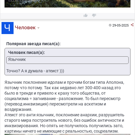



29-05-2025

Человек
Полярная звезда писал(а):
Человек писал(а):
Язычник
Точно? А я думала - атеист )))
Язычник поклонение идолам и прочим богам типа Аполона,
потому что потому. Так как недавно лет 300-400 назад это
было в тренде и привело к краху того общества, от
социализма = загнивание - разложение. То был пересмотр
(перевод инквизиция) пересмотрели на аскетизм и
воздержания.
Атеист это анти язычник, поклонение анархии, разрушитель
старого мира построитель нового, без ошибок античности и
инквизирования. Но опять не получилось получились зато,
картины ничего не имеющие с реальностью, соцреализм.