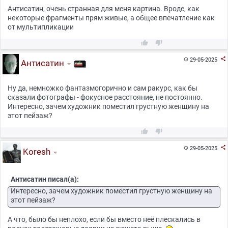
Антисатин, очень странная для меня картина. Вроде, как
некоторые фрагменты прям живые, а общее впечатление как
от мультипликации



29-05-2025

Антисатин
Ну да, немножко фантазмогорично и сам ракурс, как бы
сказали фотографы - фокусное расстояние, не постоянно.
Интересно, зачем художник поместил грустную женщину на
этот пейзаж?



29-05-2025

Koresh
Антисатин писал(а):
Интересно, зачем художник поместил грустную женщину на
этот пейзаж?
А что, было бы неплохо, если бы вместо неё плескались в