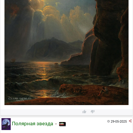



29-05-2025

Полярная звезда