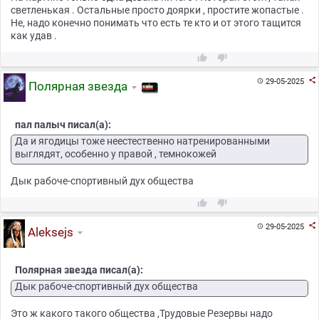
светленькая . Остальные просто доярки , простите жопастые .
Не, надо конечно понимать что есть те кто и от этого тащится
как удав .



29-05-2025

Полярная звезда
пал палыч писал(а):
Да и ягодицы тоже неестественно натренированными
выглядят, особенно у правой , темнокожей
Дык рабоче-спортивный дух общества



29-05-2025

Aleksejs
Полярная звезда писал(а):
Дык рабоче-спортивный дух общества
Это ж какого такого общества ,Трудовые Резервы надо