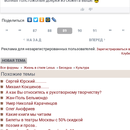
волнах толстожопые доярки из сюжета выше.


Поделиться




87
88
89
90
91


НАЗАД
ВПЕРЕД
Реклама для незарегистрированных пользователей.
Зарегистрироваться в
Клубе
НОВАЯ ТЕМА
Все форумы
»
Жизнь в стиле Lexus
»
Беседка
»
Культура
Похожие темы
Сергей Юрский..........
Михаил Кокшенов.......
А как Вы относитесь к рукотворному творчеству?
Жан-Поль Бельмондо
Умер Николай Караченцов
Олег Анофриев
Какие книги мы читаем
Билеты в театры Москвы с 50% скидкой
поэзия и проза..