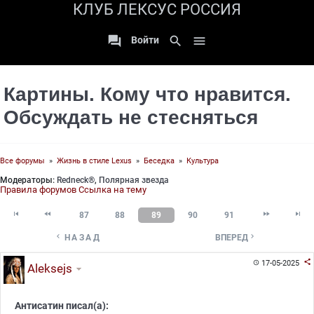
КЛУБ ЛЕКСУС РОССИЯ

search

Войти
Картины. Кому что нравится.
Обсуждать не стесняться
Все форумы
»
Жизнь в стиле Lexus
»
Беседка
»
Культура
Модераторы:
Redneck®
,
Полярная звезда
Правила форумов
Ссылка на тему




87
88
89
90
91


НАЗАД
ВПЕРЕД

17-05-2025

Aleksejs
Антисатин писал(а):