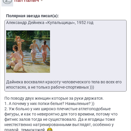
пал палыч
Полярная звезда писал(а):
Александр Дейнека «Купальщицы», 1952 год
Дайнека восхвалял красоту человеческого тела во всех его
ипостасях, а не только рабоче-спортивных )))
По поводу двух женщин которые за руки держатся.
1. А почему у них попки белые? Намыленые? ))
2. Уж больно у них широко плечистые атлетоподобные
фигуры, и как то невероятно для того времени, потому что
фитнес залов тогда не существовало. Да и ягодицы тоже
неестественно натренированными выглядят, особенно у
правой , темнокожей.