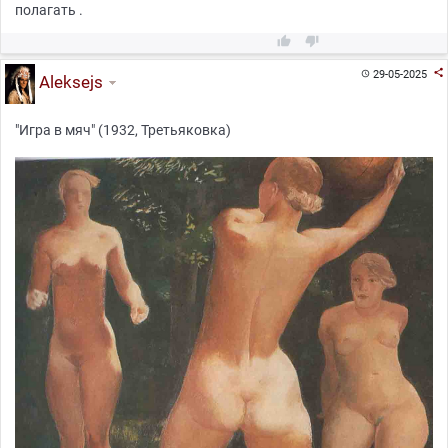
полагать .



29-05-2025

Aleksejs
"Игра в мяч" (1932, Третьяковка)