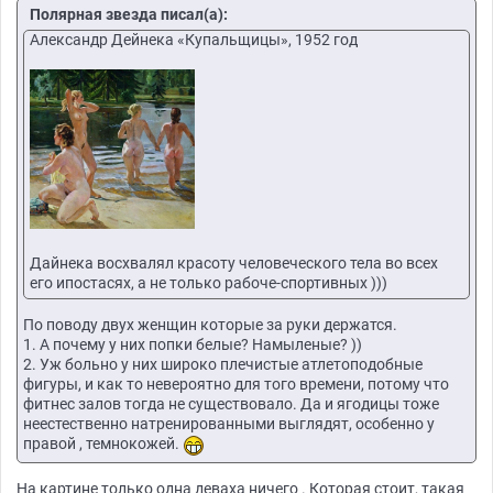
Полярная звезда писал(а):
Александр Дейнека «Купальщицы», 1952 год
Дайнека восхвалял красоту человеческого тела во всех
его ипостасях, а не только рабоче-спортивных )))
По поводу двух женщин которые за руки держатся.
1. А почему у них попки белые? Намыленые? ))
2. Уж больно у них широко плечистые атлетоподобные
фигуры, и как то невероятно для того времени, потому что
фитнес залов тогда не существовало. Да и ягодицы тоже
неестественно натренированными выглядят, особенно у
правой , темнокожей.
На картине только одна деваха ничего . Которая стоит, такая