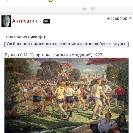



29-05-2025

Антисатин
пал палыч писал(а):
Уж больно у них широко плечистые атлетоподобные фигуры
Луппов С.М. "Спортивные игры на стадионе", 1927 г.