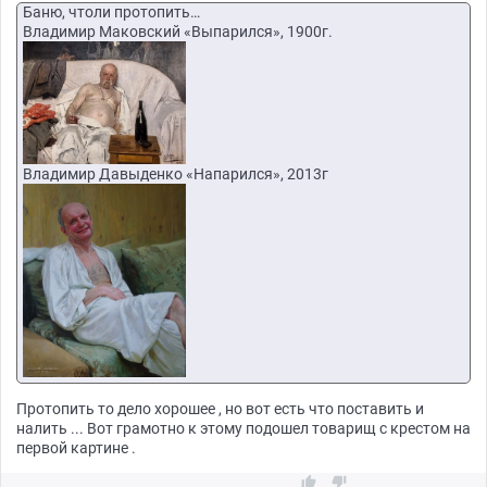
Баню, чтоли протопить…
Владимир Маковский «Выпарился», 1900г.
Владимир Давыденко «Напарился», 2013г
Протопить то дело хорошее , но вот есть что поставить и
налить ... Вот грамотно к этому подошел товарищ с крестом на
первой картине .

