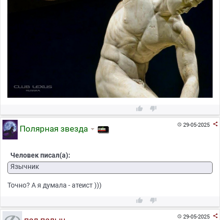



29-05-2025

Полярная звезда
Человек писал(а):
Язычник
Точно? А я думала - атеист )))



29-05-2025
