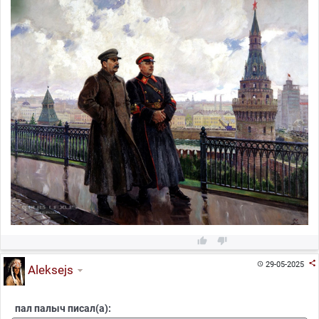



29-05-2025

Aleksejs
пал палыч писал(а):