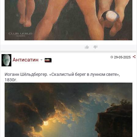



29-05-2025

Антисатин
Иоганн Шёльдбергер. «Скалистый берег в лунном свете»,
1830г.