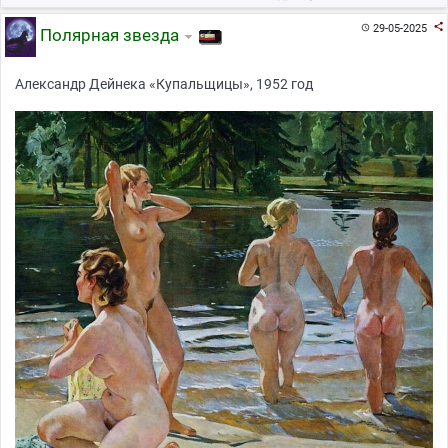

29-05-2025

Полярная звезда
Александр Дейнека «Купальщицы», 1952 год