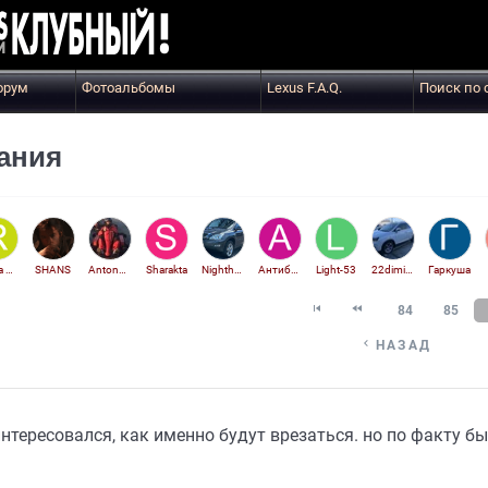
орум
Фотоальбомы
Lexus F.A.Q.
Поиск по 
ания
Rassa Юрия
SHANS
Anton505
Sharakta
Nighthawk90
Антибиотик
Light-53
22dimitrov
Гаркуша


84
85

НАЗАД
интересовался, как именно будут врезаться. но по факту бы