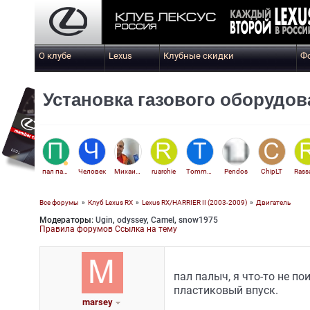
О клубе
Lexus
Клубные скидки
Ф
Установка газового оборудов
пал палыч
Человек
Михаил Батькович
ruarchie
Tommy59
Pendos
ChipLT
Все форумы
»
Клуб Lexus RX
»
Lexus RX/HARRIER II (2003-2009)
»
Двигатель
Модераторы:
Ugin
,
odyssey
,
Camel
,
snow1975
Sergei_38
Правила форумов
Ссылка на тему
пал палыч, я что-то не по
пластиковый впуск.
marsey