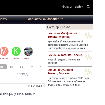
search
Форум
Войти
сайту
Запчасти, символика
new
Партнеры Клуба
Lexus на Мосфильме
Толекс,
Москва
Крупнейший неофициальный
дилерский центр Lexus в Москве.
Партнер Клуба с дня открытия!
Lexus на Таганке Толекс,
mozgu
katta
dima_mix
Новый техцентр Толекс на
Таганке


86
87
88
Lexus на Сущевке
Толекс,
Москва

ВПЕРЕД
Партнер Лексус-Клуба с 2006 года.
Обслужены тысячи клубных авто.
Будем рады видеть и Вас!
14-01-2020


л вчера у них. сняли