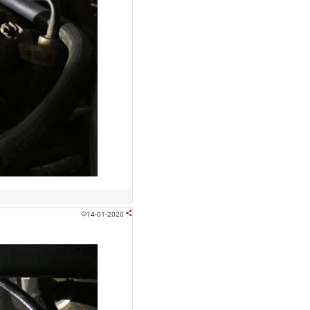
14-01-2020

