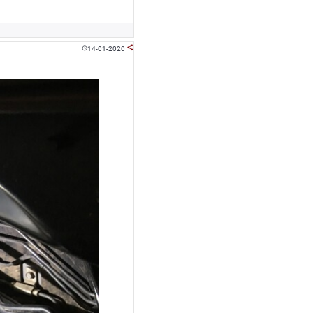
14-01-2020

