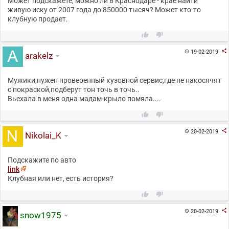
Может подскажете, можно ли в Краснодаре - крае найти
живую иску от 2007 года до 850000 тысяч? Может кто-то
клубную продает.



19-02-2019

arakelz
Мужики,нужен проверенный кузовной сервис,где не накосячят
с покраской,подберут тон точь в точь..
Вьехала в меня одна мадам-крыло помяла....



20-02-2019

Nikolai_K
Подскажите по авто
link
Клубная или нет, есть история?



20-02-2019

snow1975