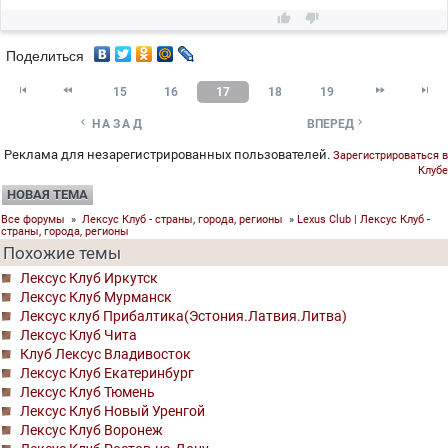


Поделиться




15
16
17
18
19


НАЗАД
ВПЕРЕД
Реклама для незарегистрированных пользователей.
Зарегистрироваться в
Клубе
НОВАЯ ТЕМА
Все форумы
»
Лексус Клуб - страны, города, регионы
»
Lexus Club | Лексус Клуб -
страны, города, регионы
Похожие темы
Лексус Клуб Иркутск
Лексус Клуб Мурманск
Лексус клуб Прибалтика(Эстония.Латвия.Литва)
Лексус Клуб Чита
Клуб Лексус Владивосток
Лексус Клуб Екатеринбург
Лексус Клуб Тюмень
Лексус Клуб Новый Уренгой
Лексус Клуб Воронеж