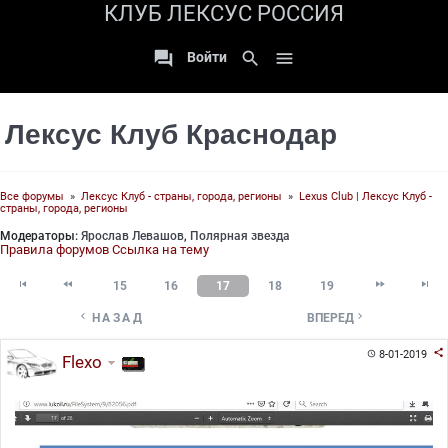
КЛУБ ЛЕКСУС РОССИЯ

search

Войти
Лексус Клуб Краснодар
Все форумы
»
Лексус Клуб - страны, города, регионы
»
Lexus Club | Лексус Клуб -
страны, города, регионы
Модераторы:
Ярослав Левашов
,
Полярная звезда
Правила форумов
Ссылка на тему




15
16
17
18
19


НАЗАД
ВПЕРЕД

8-01-2019

Flexo