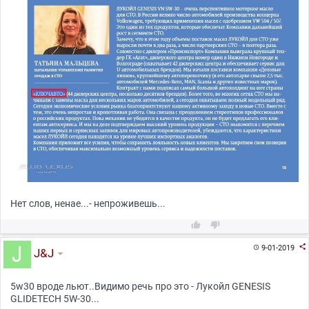
Нет слов, ненае...- непроживешь...



9-01-2019

J&J
5w30 вроде льют..Видимо речь про это - Лукойл GENESIS
GLIDETECH 5W-30...