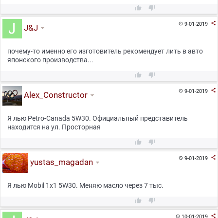



9-01-2019

J&J
почему-то именно его изготовитель рекомендует лить в авто
японского производства...



9-01-2019

Alex_Constructor
Я лью Petro-Canada 5W30. Официальный представитель
находится на ул. Просторная



9-01-2019

yustas_magadan
Я лью Mobil 1x1 5W30. Меняю масло через 7 тыс.



10-01-2019
