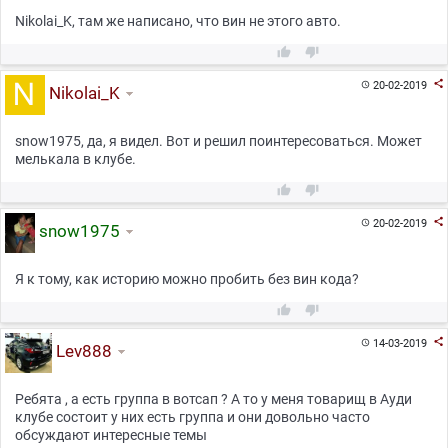
Nikolai_K, там же написано, что вин не этого авто.



20-02-2019

Nikolai_K
snow1975, да, я видел. Вот и решил поинтересоваться. Может
мелькала в клубе.



20-02-2019

snow1975
Я к тому, как историю можно пробить без вин кода?



14-03-2019

Lev888
Ребята , а есть группа в вотсап ? А то у меня товарищ в Ауди
клубе состоит у них есть группа и они довольно часто
обсуждают интересные темы