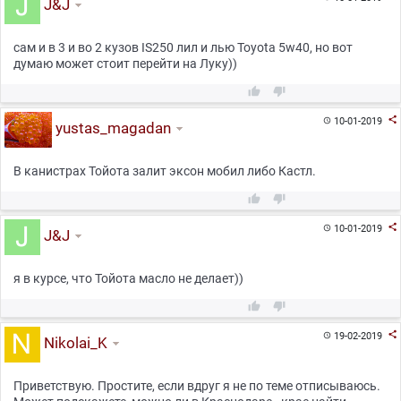
J&J
сам и в 3 и во 2 кузов IS250 лил и лью Toyota 5w40, но вот
думаю может стоит перейти на Луку))



10-01-2019

yustas_magadan
В канистрах Тойота залит эксон мобил либо Кастл.



10-01-2019

J&J
я в курсе, что Тойота масло не делает))



19-02-2019

Nikolai_K
Приветствую. Простите, если вдруг я не по теме отписываюсь.