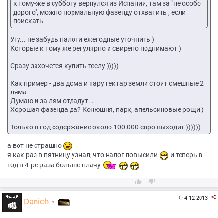
к тому-же в субботу вернулся из Испании, там за "не особо
дорого", можно нормальную фазенду отхватить , если
поискать
Угу... не забудь налоги ежегодные уточнить )
Которые к тому же регулярно и свирепо поднимают )
Сразу захочется купить теслу )))))
Как пример - два дома и пару гектар земли стоит смешные 2
ляма
Думаю и за лям отдадут...
Хорошая фазенда да? Конюшня, парк, апельсиновые рощи )
Только в год содержание около 100.000 евро выходит ))))))
а вот не страшно
я как раз в пятницу узнал, что налог повысили
и теперь в
год в 4-ре раза больше плачу



4-12-2013

Danich