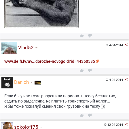



4-04-2014

Vlad52
www.delfi.lv/av...dorozhe-novogo.d?id=44360585



4-04-2014

Danich
Если бы у нас тоже разрешили парковать теслу бесплатно,
ездить по выделенке, не платить транспортный налог...
Я бы тоже пожалуй сменил свой грузовик на теслу )))



12-04-2014

sokoloff75