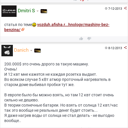

7-12-2013

Dmitri S
cтатья по теме
vozduh.afisha.r...hnology/mashiny-bez-
benzina/



8-12-2013

Danich
200.000$ это очень дорого за такую машину.
Очень!
И 12 квт мне кажется не каждая розетка выдает.
Во всяком случае 5 кВт атмор проточный нагреватель в
старом доме выбивал пробки тут же.
В европе было бы можно взять, но там 12 квт стоит очень
сильно не дешево.
В теории солнечные батареи. Но взять от солнца 12 квт/час
так это вообще не реальных денег будет стоить...
Я даже нагрев воды от солнца не стал делать - не выгодно
вообще..