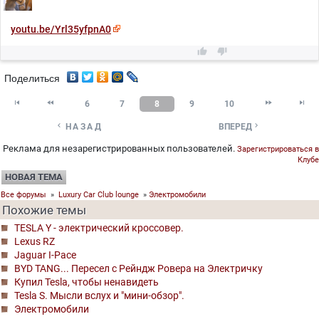
youtu.be/Yrl35yfpnA0


Поделиться




6
7
8
9
10


НАЗАД
ВПЕРЕД
Реклама для незарегистрированных пользователей.
Зарегистрироваться в
Клубе
НОВАЯ ТЕМА
Все форумы
»
Luxury Car Club lounge
»
Электромобили
Похожие темы
TESLA Y - электрический кроссовер.
Lexus RZ
Jaguar I-Pace
BYD TANG... Пересел с Рейндж Ровера на Электричку
Купил Tesla, чтобы ненавидеть
Tesla S. Мысли вслух и "мини-обзор".
Электромобили