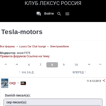
КЛУБ ЛЕКСУС РОССИЯ

search

Войти
Tesla-motors
Все форумы
»
Luxury Car Club lounge
»
Электромобили
Модератор:
snow1975
Правила форумов
Ссылка на тему




6
7
8
9
10


НАЗАД
ВПЕРЕД

4-12-2013

скр
Danich писал(а):
скр писал(а):