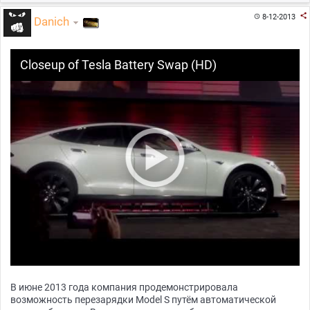

8-12-2013

Danich
Closeup of Tesla Battery Swap (HD)
В июне 2013 года компания продемонстрировала
возможность перезарядки Model S путём автоматической