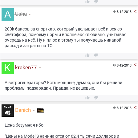



8-12-2013

Ushu
200k баксов за спорткар, который уделывает всё и вся со
светофора, помоему норм и вполне эксклюзивно, учитывая
очередь на неё. Ну и плюс к этому ты получаешь никакой
расход и затраты на ТО.



8-12-2013

kraken77
А ветрогенераторы? Есть мощные, думаю, они бы решили
проблемы подзарядки. Правда, не дешевые.



8-12-2013

Danich
Цена безумная ибо:
"Цены на Model S начинаются от 62,4 тысячи долларов и