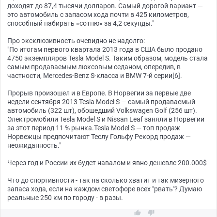
доходят до 87,4 тысячи долларов. Самый дорогой вариант —
это автомобиль с запасом хода почти в 425 километров,
способный набирать «сотню» за 4,2 секунды."
Про эксклюзивность очевидно не надолго:
"По итогам первого квартала 2013 года в США было продано
4750 экземпляров Tesla Model S. Таким образом, модель стала
самым продаваемым люксовым седаном, опередив, в
частности, Mercedes-Benz S-класса и BMW 7-й серии[6].
Прорыв произошел и в Европе. В Норвегии за первые две
недели сентября 2013 Tesla Model S — самый продаваемый
автомобиль (322 шт), обошедший Volkswagen Golf (256 шт).
Электромобили Tesla Model S и Nissan Leaf заняли в Норвегии
за этот период 11 % рынка.Tesla Model S — топ продаж
Норвежцы предпочитают Теслу Гольфу Рекорд продаж —
неожиданность."
Через год и России их будет навалом и явно дешевле 200.000$
Что до спортивности - так на сколько хватит и так мизерного
запаса хода, если на каждом светофоре всех "рвать"? Думаю
реальные 250 км по городу - в разы.

