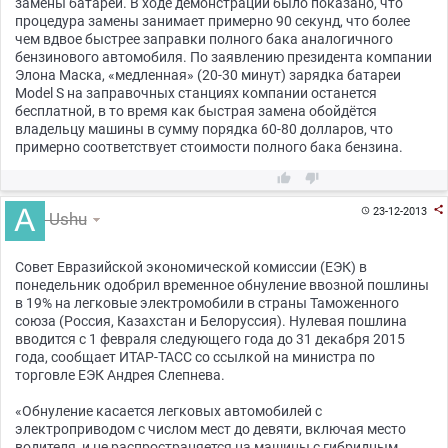
замены батареи. В ходе демонстрации было показано, что
процедура замены занимает примерно 90 секунд, что более
чем вдвое быстрее заправки полного бака аналогичного
бензинового автомобиля. По заявлению президента компании
Элона Маска, «медленная» (20-30 минут) зарядка батареи
Model S на заправочных станциях компании останется
бесплатной, в то время как быстрая замена обойдётся
владельцу машины в сумму порядка 60-80 долларов, что
примерно соответствует стоимости полного бака бензина.



23-12-2013

Ushu
Совет Евразийской экономической комиссии (ЕЭК) в
понедельник одобрил временное обнуление ввозной пошлины
в 19% на легковые электромобили в страны Таможенного
союза (Россия, Казахстан и Белоруссия). Нулевая пошлина
вводится с 1 февраля следующего года до 31 декабря 2015
года, сообщает ИТАР-ТАСС со ссылкой на министра по
торговле ЕЭК Андрея Слепнева.
«Обнуление касается легковых автомобилей с
электроприводом с числом мест до девяти, включая место
водителя, и не распространяется на машины с гибридным