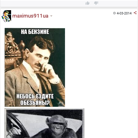



4-03-2014

maximus911ua