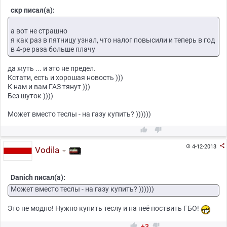
скр писал(а):
а вот не страшно
я как раз в пятницу узнал, что налог повысили и теперь в год
в 4-ре раза больше плачу
да жуть ... и это не предел.
Кстати, есть и хорошая новость )))
К нам и вам ГАЗ тянут )))
Без шуток ))))
Может вместо теслы - на газу купить? ))))))



4-12-2013

Vodila
Danich писал(а):
Может вместо теслы - на газу купить? ))))))
Это не модно! Нужно купить теслу и на неё поствить ГБО!


+3