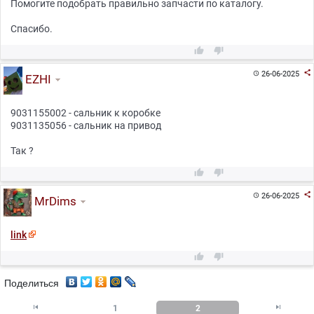
Помогите подобрать правильно запчасти по каталогу.
Спасибо.



26-06-2025

EZHI
9031155002 - сальник к коробке
9031135056 - сальник на привод
Так ?



26-06-2025

MrDims
link


Поделиться


1
2