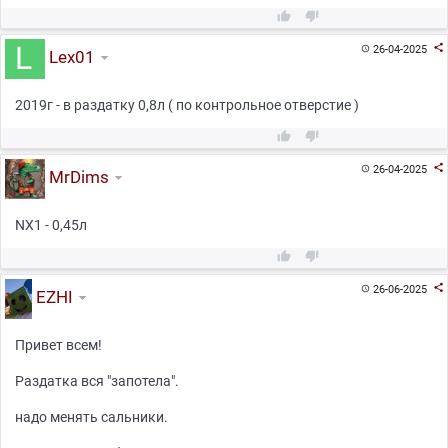



26-04-2025

Lex01
2019г - в раздатку 0,8л ( по контрольное отверстие )



26-04-2025

MrDims
NX1 - 0,45л



26-06-2025

EZHI
Привет всем!
Раздатка вся "запотела".
надо менять сальники.