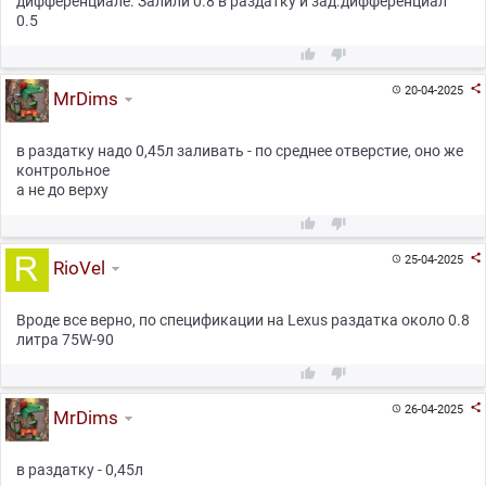
дифференциале. Залили 0.8 в раздатку и зад.дифференциал
0.5



20-04-2025

MrDims
в раздатку надо 0,45л заливать - по среднее отверстие, оно же
контрольное
а не до верху



25-04-2025

RioVel
Вроде все верно, по спецификации на Lexus раздатка около 0.8
литра 75W-90



26-04-2025

MrDims
в раздатку - 0,45л