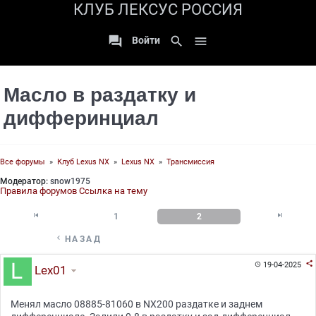
КЛУБ ЛЕКСУС РОССИЯ

search

Войти
Масло в раздатку и
дифферинциал
Все форумы
»
Клуб Lexus NX
»
Lexus NX
»
Трансмиссия
Модератор:
snow1975
Правила форумов
Ссылка на тему


1
2

НАЗАД

19-04-2025

Lex01
Менял масло 08885-81060 в NX200 раздатке и заднем