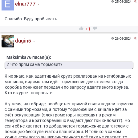

25-06-2024

elnar777
Спасибо. Буду пробывать


+1

26-06-2024

dugin5
Maksimka76 писал(а):
И что прям сама тормозит?
Я не знаю, как адаптивный круиз реализован на негибридных
машинах, видимо там идёт торможение двигателем, когда
коробка понижает передачи по запросу адаптивного круиза.
Кто в курсе - поправьте.
А у меня, на гибриде, вообще нет прямой связи педали тормоза
с самими тормозами, а потому торможение сначала идёт за
счёт рекуперации (электромоторы переходят в режим
генератора и кратковременно выдают десятки киловатт). Но
если её не хватает, то добавляется торможение двигателем с
помощью бесступенчатой планетарки. И только в самом
конце, если всего вышепечисленного всё таки не хватает, то