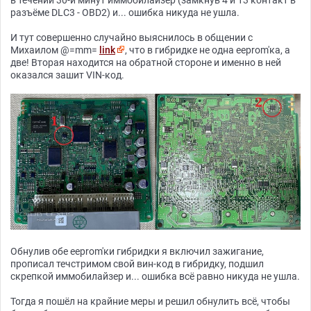
разъёме DLC3 - OBD2) и... ошибка никуда не ушла.
И тут совершенно случайно выяснилось в общении с
Михаилом @=mm=
link
, что в гибридке не одна eeprom'ка, а
две! Вторая находится на обратной стороне и именно в ней
оказался зашит VIN-код.
Обнулив обе eeprom'ки гибридки я включил зажигание,
прописал течстримом свой вин-код в гибридку, подшил
скрепкой иммобилайзер и... ошибка всё равно никуда не ушла.
Тогда я пошёл на крайние меры и решил обнулить всё, чтобы