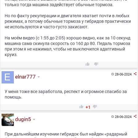
только тогда машина задействует обычные тормоза.
Но по факту рекуперации и двигателя хватает почти в любых
режимах, а потому обычные тормоза у гибридов практически
не используются и часто-густо закисают.
На моём видео (с 1:55 до 2:05) хорошо видно, как за 10 секунд
машина сама скинула скорость со 160 до 80. Педаль тормоза
при этом я не нажимал, чтобы не выключился адаптивный
круиз.



28-06-2024

elnar777
У меня тоже все заработола, респект и огромное спасибо за
помощь.


+1

28-06-2024

dugin5
При дальнейшем изучении гибридок был найден «радарный