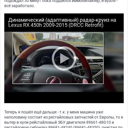
подождал 30 минут пока подшился иммобилайзер, и вуаля -
всё заработало.
Динамический (адаптивный) радар-круиз на
Lexus RX 450h 2009-2015 (DRCC Retrofit)
Теперь я пошёл ещё дальше - т.к. у меня машина уже
наполовину состоит из рестайловых запчастей от Европы, то я
вытер в нули рейстайловый ЭБУ двигателя 89661-48G10 и
рестайловую гибридку 89681-48240 (89681-48350), очистил по