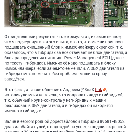
Отрицательный результат - тоже результат, и самое ценное,
что я подчерпнул из этого опыта, это то, что мне
не
пришлось
подшивать очищенный блок к иммобилайзеру скрепкой, т.к.
оказалось, что в гибридах за всё отвечает не блок двигателя, а
блок распределения питания - Power Management ECU (далее
по тексту - гибридка). Именно её надо подшивать к блоку
иммобилайзера, если зачем-то её меняли. А ЭБУ двигателя на
гибридах можно менять без проблем - машина сразу
заведётся.
Этот факт, а также общение с Андреем @3naK
link
,
натолкнуло меня на мысль, что колдовать надо с гибридкой,
т.к. обычный круиз-контроль у негибридных машин
реализован в ЭБУ двигателя, а в гибридах он находится
именно в гибридке.
Залив в eeprom родной дорестайловой гибридки 89681-48052
два килобайта нулей, с надеждой на успех, я подшил скрепкой
в течении 30-и минут иммобилайзер (замкнув 4 и 13 контакт в