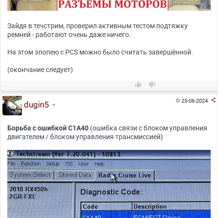
Зайдя в течстрим, проверил активным тестом подтяжку
ремней - работают очень даже ничего.
На этом эпопею с PCS можно было считать завершённой.
(окончание следует)



25-06-2024

dugin5
Борьба с ошибкой С1А40
(ошибка связи с блоком управления
двигателем / блоком управления трансмиссией)