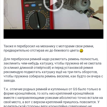
Также я перебросил на механику с моторами свои ремни,
предварительно отстирав их до бежевого цвета
Для переброски ремней надо размотать ремень полностью,
заклинить чем-нибудь катушку, чтобы пружина её не смотала
(я клинил длинной отвёрткой) и перед установкой ремня
рекомендую подмотать катушку ещё на три-пять оборотов,
чтобы пружина собирала ремень веселее, как будто он вчера с
завода.
Т.к. отличие родных ремней и купленных от GS было только в
форме кронштейнов, то хоть низ креплений кронштейнов
вместе с направляющими усиками абсолютно точно встали на
своё место, а вот с верхом креплений пришлось повозится. У
водительской стороны верх кронштейна совершенно не