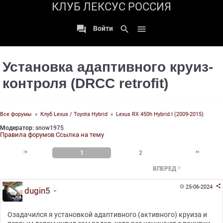
КЛУБ ЛЕКСУС РОССИЯ

search

Войти
Установка адаптивного круиз-
контроля (DRCC retrofit)
Все форумы
»
Клуб Lexus / Toyota Hybrid
»
Lexus RX 450h Hybrid I (2009-2015)
Модератор:
snow1975
Правила форумов
Ссылка на тему


1
2

ВПЕРЕД

25-06-2024

dugin5
Озадачился я установкой адаптивного (активного) круиза и