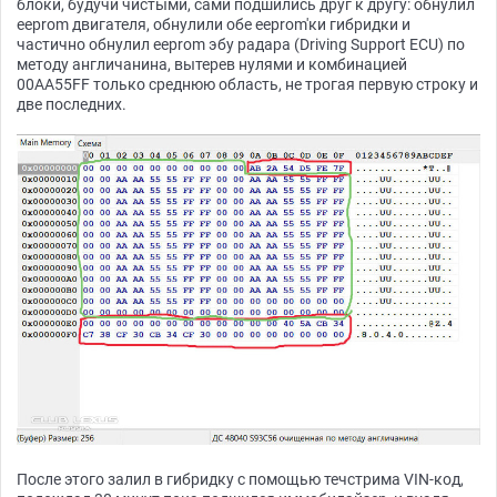
блоки, будучи чистыми, сами подшились друг к другу: обнулил
eeprom двигателя, обнулили обе eeprom'ки гибридки и
частично обнулил eeprom эбу радара (Driving Support ECU) по
методу англичанина, вытерев нулями и комбинацией
00AA55FF только среднюю область, не трогая первую строку и
две последних.
После этого залил в гибридку с помощью течстрима VIN-код,