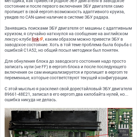
методика, как привести родное ЭБУ двигателя в заводское
состояние и после первого включения ЭБУ двигателя само
пропишет в свой eeprom возможность адаптивного круиза,
увидев по CAN-шине наличие в системе ЭБУ радара.
Занявшись поисками ЭБУ двигателя от машины с адаптивным
круизом, я случайно наткнулся на сообщение на английском
лексус-клубе
link
, каким образом можно привести ЭБУ в
заводское состояние. Хоть в той теме проблема была борьба с
ошибкой C1A52, но общий посыл методики был понятен.
Для обнуления блока до заводского состояния надо просто
записать нули (не FF) в eeprom блока и после последующего
включения он сам инициализируется и пропишет в eeprom те
переменные, которые соответствуют текущей конфигурации.
С этой мыслью я расклеил свой дорестайловый ЭБУ двигателя
89661-48E21, записал в его eeprom два килобайта нулей, но...
ошибка никуда не делась.