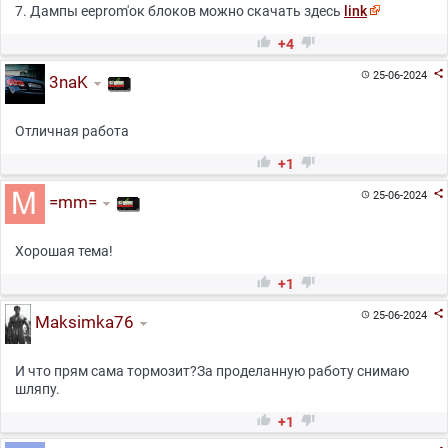
7. Дампы eeprom'ок блоков можно скачать здесь
link


+4

25-06-2024

3naK
Отличная работа


+1

25-06-2024

=mm=
Хорошая тема!


+1

25-06-2024

Maksimka76
И что прям сама тормозит?За проделанную работу снимаю
шляпу.


+1