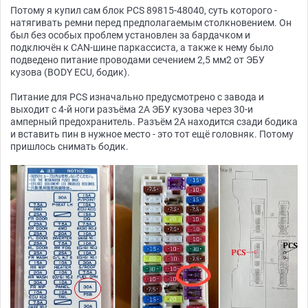
Потому я купил сам блок PCS 89815-48040, суть которого -
натягивать ремни перед предполагаемым столкновением. Он
был без особых проблем установлен за бардачком и
подключён к CAN-шине паркассиста, а также к нему было
подведено питание проводами сечением 2,5 мм2 от ЭБУ
кузова (BODY ECU, бодик).
Питание для PCS изначально предусмотрено с завода и
выходит c 4-й ноги разъёма 2A ЭБУ кузова через 30-и
амперный предохранитель. Разъём 2A находится сзади бодика
и вставить пин в нужное место - это тот ещё головняк. Потому
пришлось снимать бодик.