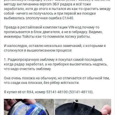
методу англичанина eeprom ЭБУ радара и всё тоже
заработало, хотя до этого я пытался их как-то срастить между
собой - ничего не получалось и при первой же поездке
выбивалась злополучная ошибка C1A40.
Правда в рестайловой комплектации VIN-код почему-то
прописывается в блок двигателя, а не в гибридку. Видимо,
инженеры Тойоты как-то поменяли логику работы.
И напоследок, оставлю несколько замечаний, с которыми я
столкнулся в вышеописанном процессе:
1. Радиопрозрачную эмблему я покупал самой последней,
когда радар заработал, а на приборке высветилась надпись,
что надо очистить эмблему.
Она очень похожа на обычную, но отличается от обычной тем,
что сзади она плоская, без рёбер жёсткости.
Я купил её от RX4, номер 53141-48100 (53141-48110).