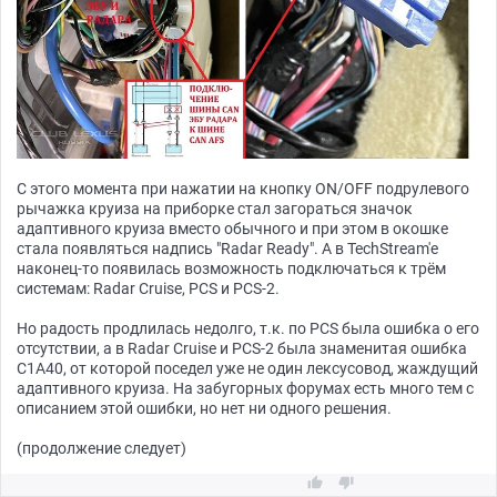
С этого момента при нажатии на кнопку ON/OFF подрулевого
рычажка круиза на приборке стал загораться значок
адаптивного круиза вместо обычного и при этом в окошке
стала появляться надпись "Radar Ready". А в TechStream'e
наконец-то появилась возможность подключаться к трём
системам: Radar Cruise, PCS и PCS-2.
Но радость продлилась недолго, т.к. по PCS была ошибка о его
отсутствии, а в Radar Cruise и PCS-2 была знаменитая ошибка
C1A40, от которой поседел уже не один лексусовод, жаждущий
адаптивного круиза. На забугорных форумах есть много тем с
описанием этой ошибки, но нет ни одного решения.
(продолжение следует)

