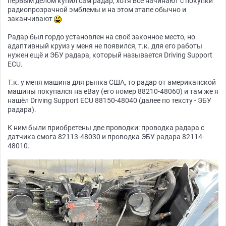
первым делом купил сам радар, хотя все начинают с покупки
радиопрозрачной эмблемы и на этом этапе обычно и
заканчивают
Радар был гордо установлен на своё законное место, но
адаптивный круиз у меня не появился, т.к. для его работы
нужен ещё и ЭБУ радара, который называется Driving Support
ECU.
Т.к. у меня машина для рынка США, то радар от американской
машины покупался на eBay (его номер 88210-48060) и там же я
нашёл Driving Support ECU 88150-48040 (далее по тексту - ЭБУ
радара).
К ним были приобретены две проводки: проводка радара с
датчика смога 82113-48030 и проводка ЭБУ радара 82114-
48010.