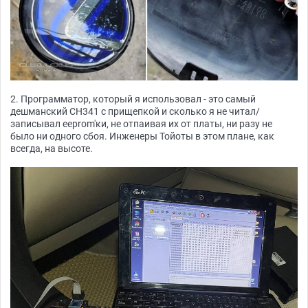
2. Программатор, который я использовал - это самый
дешманский CH341 c прищепкой и сколько я не читал/
записывал eeprom'ки, не отпаивая их от платы, ни разу не
было ни одного сбоя. Инженеры Тойоты в этом плане, как
всегда, на высоте.