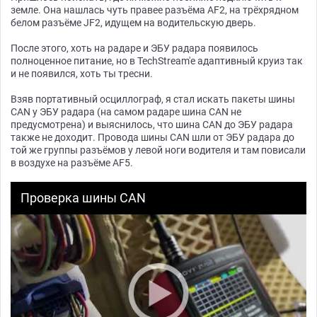
земле. Она нашлась чуть правее разъёма AF2, на трёхрядном
белом разъёме JF2, идущем на водительскую дверь.
После этого, хоть на радаре и ЭБУ радара появилось
полноценное питание, но в TechStream'e адаптивный круиз так
и не появился, хоть ты тресни.
Взяв портативный осциллограф, я стал искать пакеты шины
CAN у ЭБУ радара (на самом радаре шина CAN не
предусмотрена) и выяснилось, что шина CAN до ЭБУ радара
также не доходит. Провода шины CAN шли от ЭБУ радара до
той же группы разъёмов у левой ноги водителя и там повисали
в воздухе на разъёме AF5.
Проверка шины CAN