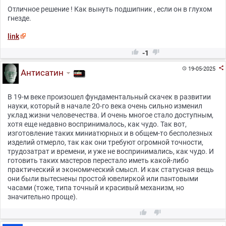
Отличное решение ! Как вынуть подшипник , если он в глухом
гнезде.
link


-1

19-05-2025

Антисатин
В 19-м веке произошел фундаментальный скачек в развитии
науки, который в начале 20-го века очень сильно изменил
уклад жизни человечества. И очень многое стало доступным,
хотя еще недавно воспринималось, как чудо. Так вот,
изготовление таких миниатюрных и в общем-то бесполезных
изделий отмерло, так как они требуют огромной точности,
трудозатрат и времени, и уже не воспринимались, как чудо. И
готовить таких мастеров перестало иметь какой-либо
практический и экономический смысл. И как статусная вещь
они были вытеснены простой ювелиркой или пантовыми
часами (тоже, типа точный и красивый механизм, но
значительно проще).

