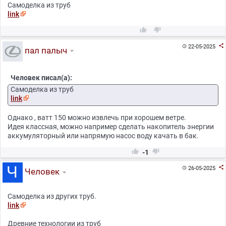
Самоделка из труб
link



22-05-2025

пал палыч
Человек писал(а):
Самоделка из труб
link
Однако , ватт 150 можно извлечь при хорошем ветре.
Идея классная, можно например сделать накопитель энергии
аккумуляторный или напрямую насос воду качать в бак.


-1

26-05-2025

Человек
Самоделка из других труб.
link
Древние технологии из труб