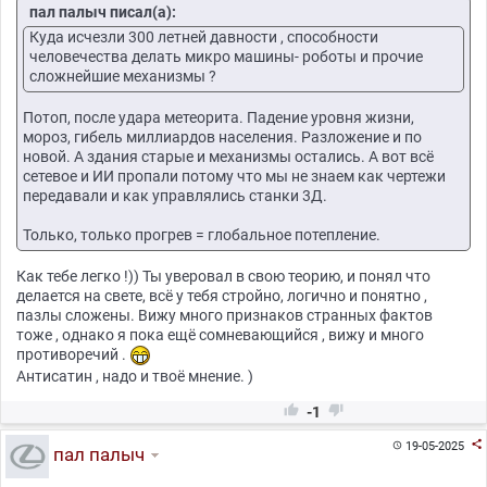
пал палыч писал(а):
Куда исчезли 300 летней давности , способности
человечества делать микро машины- роботы и прочие
сложнейшие механизмы ?
Потоп, после удара метеорита. Падение уровня жизни,
мороз, гибель миллиардов населения. Разложение и по
новой. А здания старые и механизмы остались. А вот всё
сетевое и ИИ пропали потому что мы не знаем как чертежи
передавали и как управлялись станки 3Д.
Только, только прогрев = глобальное потепление.
Как тебе легко !)) Ты уверовал в свою теорию, и понял что
делается на свете, всё у тебя стройно, логично и понятно ,
пазлы сложены. Вижу много признаков странных фактов
тоже , однако я пока ещё сомневающийся , вижу и много
противоречий .
Антисатин , надо и твоё мнение. )


-1

19-05-2025

пал палыч