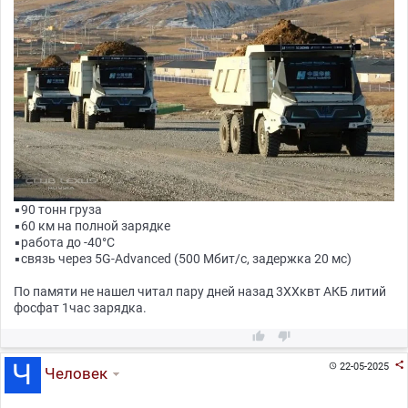
▪️90 тонн груза
▪️60 км на полной зарядке
▪️работа до -40°C
▪️связь через 5G-Advanced (500 Мбит/с, задержка 20 мс)
По памяти не нашел читал пару дней назад 3ХХквт АКБ литий
фосфат 1час зарядка.



22-05-2025

Человек