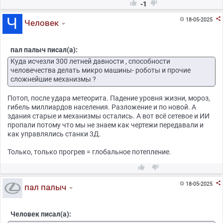


-1

18-05-2025

Человек
пал палыч писал(а):
Куда исчезли 300 летней давности , способности
человечества делать микро машины- роботы и прочие
сложнейшие механизмы ?
Потоп, после удара метеорита. Падение уровня жизни, мороз,
гибель миллиардов населения. Разложение и по новой. А
здания старые и механизмы остались. А вот всё сетевое и ИИ
пропали потому что мы не знаем как чертежи передавали и
как управлялись станки 3Д.
Только, только прогрев = глобальное потепление.



18-05-2025

пал палыч
Человек писал(а):