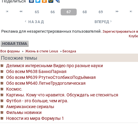
Поделиться




65
66
67
68
69


НАЗАД
ВПЕРЕД
Реклама для незарегистрированных пользователей.
Зарегистрироваться в
Клубе
НОВАЯ ТЕМА
Все форумы
»
Жизнь в стиле Lexus
»
Беседка
Похожие темы
Делимся интересными Видео про разные науки
Обо всем №638 БанноПарная
Обо всем №639 РтутноСтолбикоПодъёмная
Обо всем №640 ЛетнеТрудоголическая
Космос.
Картины. Кому что нравится. Обсуждать не стесняться
Футбол - это больше, чем игра.
Американские сериалы
Фильмы новинки
Новости из мира Формулы 1