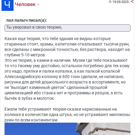

19-05-2025

Человек
пал палыч писал(а):
Ты уверовал в свою теорию,
Какая еще теория, что тебе здания не видны которые
старинные стоят, храмы, капитолии откапывают тысячи руин,
все сделаны с микронной точностью, без раствора, находят на
глубине 5-10 метров.
Это не теория, а камни в наличии. Музеи где тебе показывают
то что твоему уму достойно, остальное погребено для тех кому
это надо, прялки и палки копалки, а как палкой копалкой
Александрийскую колонну в 600 тонн сделали, не написано,
рисунки для детей дошкольного возраста в ассортименте, но
не "выходит каменный цветок" сделанный прошлой
цивилизацией ибо станка нет и программы и резцов, а есть
бычёк в зубах и молоток.
Ежели тебя устраивают теория-сказки нарисованные на
коленке в количестве одна штука, но не устраивают миллионы
руин по всем континентам .