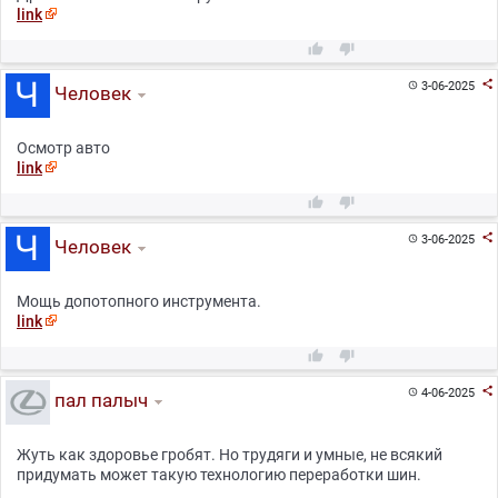
link



3-06-2025

Человек
Осмотр авто
link



3-06-2025

Человек
Мощь допотопного инструмента.
link



4-06-2025

пал палыч
Жуть как здоровье гробят. Но трудяги и умные, не всякий
придумать может такую технологию переработки шин.