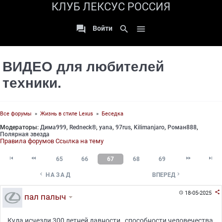
КЛУБ ЛЕКСУС РОССИЯ

search

Войти
ВИДЕО для любителей
техники.
Все форумы
»
Жизнь в стиле Lexus
»
Беседка
Модераторы:
Дима999
,
Redneck®
,
yana
,
97rus
,
Kilimanjaro
,
Роман888
,
Полярная звезда
Правила форумов
Ссылка на тему




65
66
67
68
69


НАЗАД
ВПЕРЕД

18-05-2025

пал палыч
Куда исчезли 300 летней давности , способности человечества