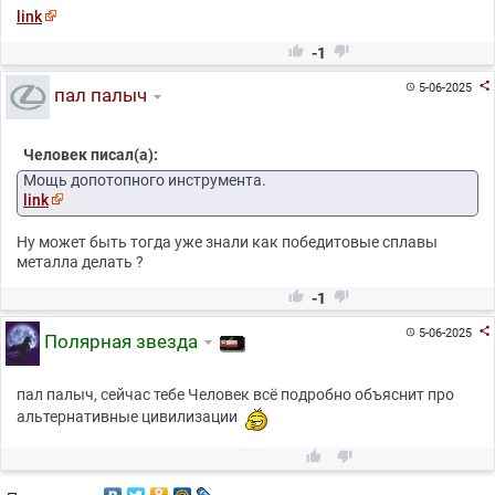
link


-1

5-06-2025

пал палыч
Человек писал(а):
Мощь допотопного инструмента.
link
Ну может быть тогда уже знали как победитовые сплавы
металла делать ?


-1

5-06-2025

Полярная звезда
пал палыч, сейчас тебе Человек всё подробно объяснит про
альтернативные цивилизации

