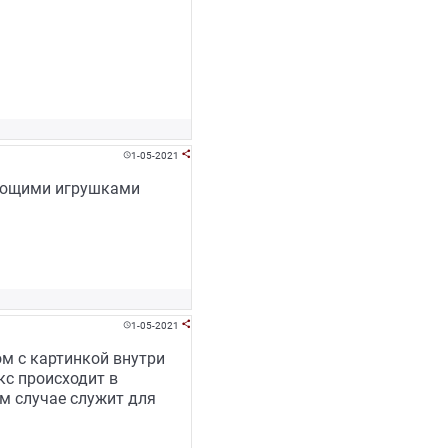
1-05-2021


вующими игрушками
1-05-2021


ом с картинкой внутри
кс происходит в
м случае служит для