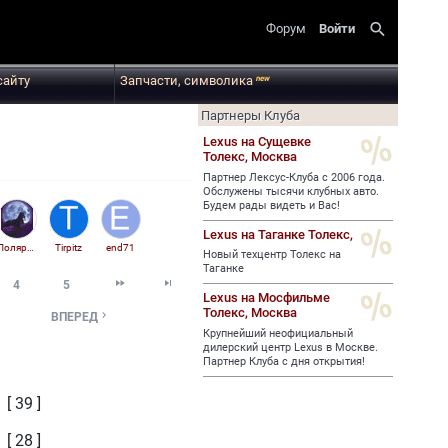
search
Форум
Войти
сайту
Запчасти, символика
new
Партнеры Клуба
Lexus на Сущевке
Толекс,
Москва
Партнер Лексус-Клуба с 2006 года.
Обслужены тысячи клубных авто.
Будем рады видеть и Вас!
Lexus на Таганке Толекс,
Полярная звезда
Tirpitz
end71
Новый техцентр Толекс на
Таганке


4
5
Lexus на Мосфильме
Толекс,
Москва

ВПЕРЕД
Крупнейший неофициальный
дилерский центр Lexus в Москве.
Партнер Клуба с дня открытия!
[ 39 ]
[ 28 ]