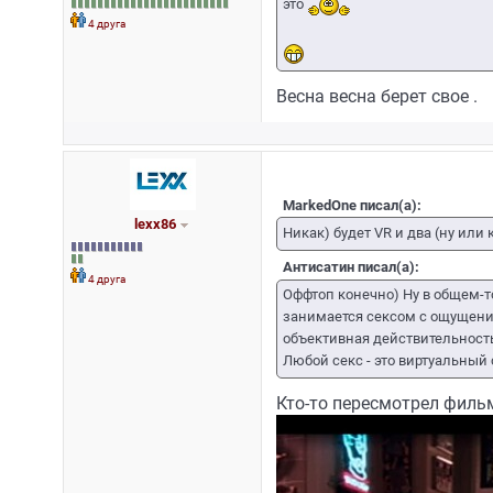
это
4 друга
Весна весна берет свое .
MarkedOne писал(а):
lexx86
Никак) будет VR и два (ну ил
Антисатин писал(а):
4 друга
Оффтоп конечно) Ну в общем-т
занимается сексом с ощущения
объективная действительность
Любой секс - это виртуальный 
Кто-то пересмотрел фильм