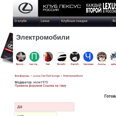
О клубе
Lexus
Клубные скидки
Ф
Электромобили
Ярослав Левашов
пал палыч
Net
BorisDr
Danich
Человек
Акопы
ask
Все форумы
»
Luxury Car Club lounge
»
Электромобили
Модератор:
snow1975
Alex Dnepr
Правила форумов
Ссылка на тему
Готов
да