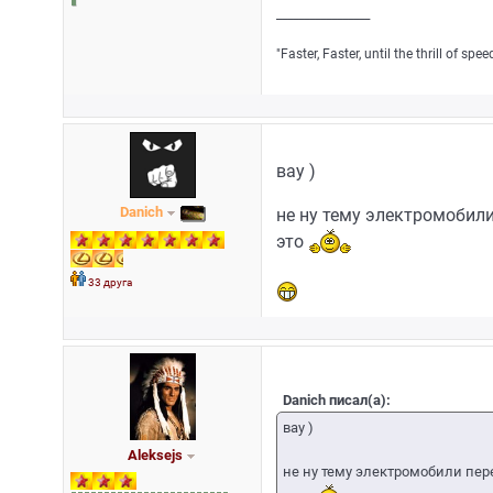
_________________
"Faster, Faster, until the thrill of sp
вау )
Danich
не ну тему электромобили 
это
33 друга
Danich писал(а):
вау )
Aleksejs
не ну тему электромобили пере