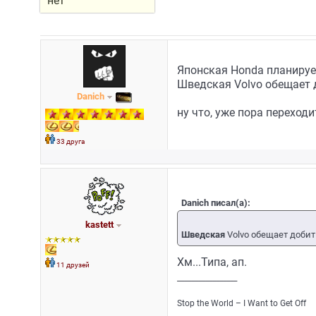
нет
Японская Honda планируе
Шведская Volvo обещает до
Danich
ну что, уже пора переход
33 друга
Danich писал(а):
kastett
Шведская
Volvo обещает добить
Хм...Типа, ап.
11 друзей
_________________
Stop the World – I Want to Get Off