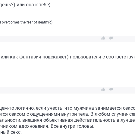
дешь?) или она к тебе)
eed overcomes the fear of death"(c)


ну или как фантазия подскажет) пользователя с соответст


ем-то логично, если учесть, что мужчина занимается секс
ся сексом с ощущениями внутри тела. В любом случае- се
льности, внешняя объективная действительность в лучше
чником вдохновения. Все внутри головы.
ьный секс.