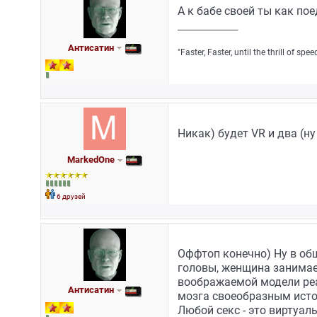
А к бабе своей ты как пое
_________________
Антисатин
"Faster, Faster, until the thrill of sp
Никак) будет VR и два (
MarkedOne
6 друзей
Оффтоп конечно) Ну в общ
головы, женщина занимает
воображаемой модели реа
Антисатин
мозга своеобразным исто
Любой секс - это виртуал