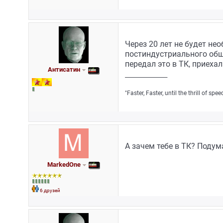
Через 20 лет не будет н
постиндустриального общ
передал это в ТК, приеха
Антисатин
_________________
"Faster, Faster, until the thrill of sp
А зачем тебе в ТК? Подума
MarkedOne
6 друзей