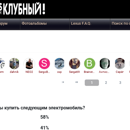
орум
Фотоальбомы
Lexus F.A.Q.
Поиск по 
arm
dahnik
NEO2
SergoBSA
скр
Serge69
Brainstorm
Антисатин
Серёг


1
2
3
ы купить следующим электромобиль?
58%
41%