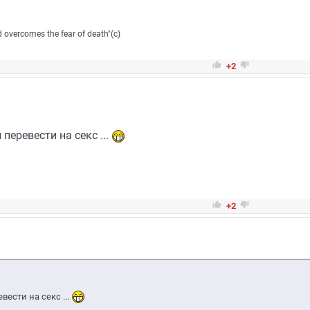
eed overcomes the fear of death"(c)


+2
перевести на секс ...


+2
вести на секс ...