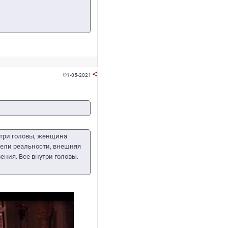
1-05-2021


утри головы, женщина
дели реальности, внешняя
ния. Все внутри головы.