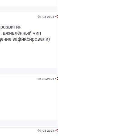
1-05-2021


 развития
ь, вживлённый чип
ещение зафиксировали)
1-05-2021


1-05-2021

