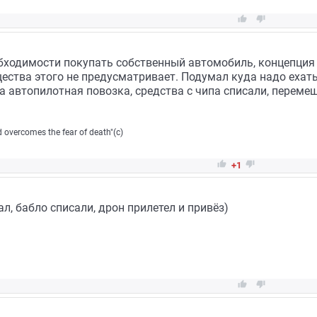


еобходимости покупать собственный автомобиль, концепция
ества этого не предусматривает. Подумал куда надо ехат
ла автопилотная повозка, средства с чипа списали, перем
eed overcomes the fear of death"(c)


+1
л, бабло списали, дрон прилетел и привёз)

