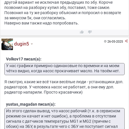
другой вариант не исключая предыдущих по эбу. Короче
позвонил на разборку купил эбу, поставил, тоже самое.
Позвонил на ту же разборку объяснил и попросил о возврате
за минусом 5к, они согласились.
Наверно вам также надо попробовать.



26-05-2025

dugin5
Volkov17 писал(а):
У нас графики примерно одинаковые по времени и на моем
чётко видно, когда насос прокачивает масло. На твоём нет.
Я смотрю, какие же всё таки весёлые люди - установщики доп.
радиаторов. У человека насос не работает, а они ему доп.
радиатор напарили. Просто красавчики)
yustas_magadan писал(а):
Из этого сделан вывод, что насос рабочий (т.к. в сервисном
режиме он качает и нет ошибок), а проблема в отсутствии
сигнала с датчиков температуры MG1 и MG2 (причем с
обоих) на ЭБУ, в результате чего с ЭБУ не поступает сигнал