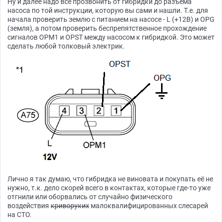
Ну и далее надо всё прозвонить от гибридки до разъёма
насоса по той инструкции, которую вы сами и нашли. Т.е. для
начала проверить землю с питанием на насосе - L (+12В) и OPG
(земля), а потом проверить беспрепятственное прохождение
сигналов OPM1 и OPST между насосом к гибридкой. Это может
сделать любой толковый электрик.
Лично я так думаю, что гибридка не виновата и покупать её не
нужно, т.к. дело скорей всего в контактах, которые где-то уже
отгнили или оборвались от случайно физического
воздействия
криворуких
малоквалифицированных слесарей
на СТО.