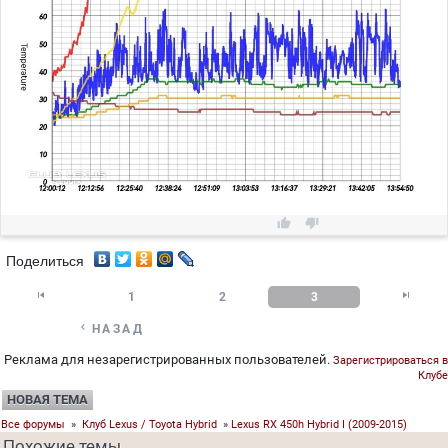


Поделиться


1
2
3

НАЗАД
Реклама для незарегистрированных пользователей.
Зарегистрироваться в
Клубе
НОВАЯ ТЕМА
Все форумы
»
Клуб Lexus / Toyota Hybrid
»
Lexus RX 450h Hybrid I (2009-2015)
Похожие темы