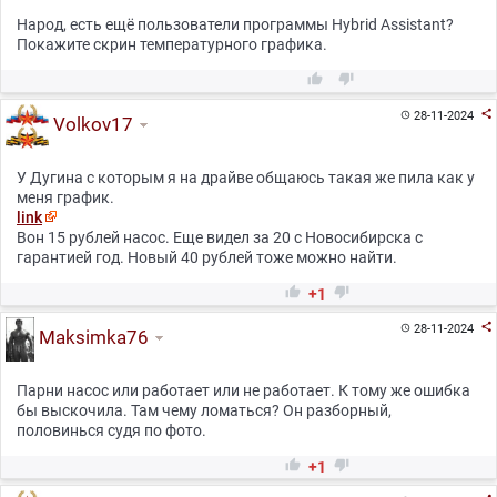
Народ, есть ещё пользователи программы Hybrid Assistant?
Покажите скрин температурного графика.



28-11-2024

Volkov17
У Дугина с которым я на драйве общаюсь такая же пила как у
меня график.
link
Вон 15 рублей насос. Еще видел за 20 с Новосибирска с
гарантией год. Новый 40 рублей тоже можно найти.


+1

28-11-2024

Maksimka76
Парни насос или работает или не работает. К тому же ошибка
бы выскочила. Там чему ломаться? Он разборный,
половинься судя по фото.


+1