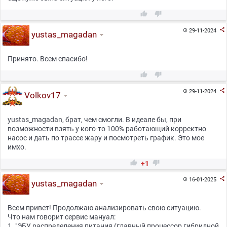



29-11-2024

yustas_magadan
Принято. Всем спасибо!



29-11-2024

Volkov17
yustas_magadan, брат, чем смогли. В идеале бы, при
возможности взять у кого-то 100% работающий корректно
насос и дать по трассе жару и посмотреть график. Это мое
имхо.


+1

16-01-2025

yustas_magadan
Всем привет! Продолжаю анализировать свою ситуацию.
Что нам говорит сервис мануал:
1. "ЭБУ распределения питания (главный процессор гибридной