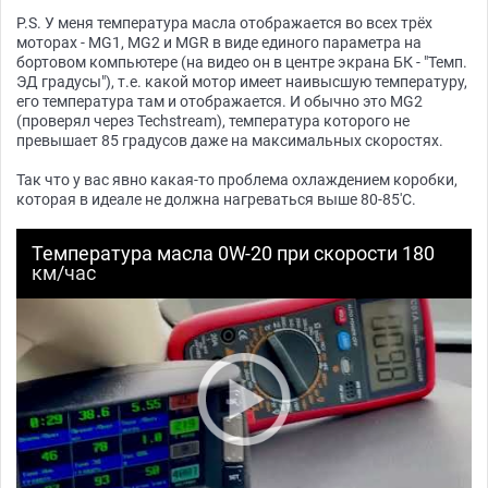
P.S. У меня температура масла отображается во всех трёх
моторах - MG1, MG2 и MGR в виде единого параметра на
бортовом компьютере (на видео он в центре экрана БК - "Темп.
ЭД градусы"), т.е. какой мотор имеет наивысшую температуру,
его температура там и отображается. И обычно это MG2
(проверял через Techstream), температура которого не
превышает 85 градусов даже на максимальных скоростях.
Так что у вас явно какая-то проблема охлаждением коробки,
которая в идеале не должна нагреваться выше 80-85'C.
Температура масла 0W-20 при скорости 180
км/час