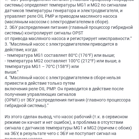
системы) определяет температуры MG1 и MG2 по сигналам
датчиков температуры генератора и электродвигателя, и
управляет реле OIL PMP и приводом масляного насоса
(масляным насосом с электродвигателем в сборе).
2. ЭБУ распределения питания (главный процессор гибридной
системы) контролирует сигналы OPST
от привода масляного насоса и регистрирует неисправности."
3. "Масляный насос с электродвигателем приводится в
действие, когда:
- температура MG1 составляет 80°C (176°F) или выше;
- температура MG2 составляет 100°C (212°F) или выше, а
температура MG1 – 70°C (158°F) или
выше."
4. "Масляный насос с электродвигателем в сборе нельзя
привести в действие только путем
включения реле OIL PMP. Он приводится в действие после
получения управляющих сигналов
(OPM1) от ЭБУ распределения питания (главного процессора
гибридной системы)."
Из этого сделан вывод, что насос рабочий (т.к. в сервисном
режиме он качает и нет ошибок), а проблема в отсутствии
сигнала с датчиков температуры MG1 и MG2 (причем с обоих)
на ЭБУ, в результате чего с ЭБУ не поступает сигнал на