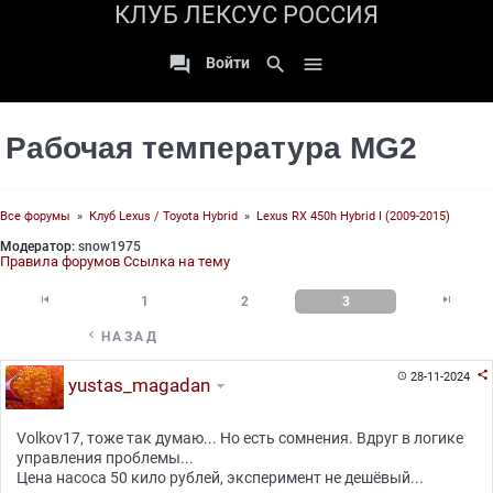
КЛУБ ЛЕКСУС РОССИЯ

search

Войти
Рабочая температура MG2
Все форумы
»
Клуб Lexus / Toyota Hybrid
»
Lexus RX 450h Hybrid I (2009-2015)
Модератор:
snow1975
Правила форумов
Ссылка на тему


1
2
3

НАЗАД

28-11-2024

yustas_magadan
Volkov17, тоже так думаю... Но есть сомнения. Вдруг в логике
управления проблемы...
Цена насоса 50 кило рублей, эксперимент не дешёвый...