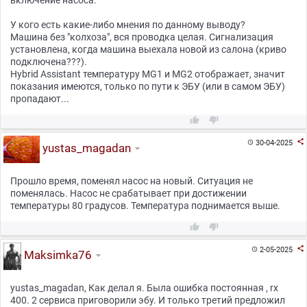
включение насоса.
У кого есть какие-либо мнения по данному выводу?
Машина без "колхоза", вся проводка целая. Сигнализация
установлена, когда машина выехала новой из салона (криво
подключена???).
Hybrid Assistant температуру MG1 и MG2 отображает, значит
показания имеются, только по пути к ЭБУ (или в самом ЭБУ)
пропадают...



30-04-2025

yustas_magadan
Прошло время, поменял насос на новый. Ситуация не
поменялась. Насос не срабатывает при достижении
температуры 80 градусов. Температура поднимается выше.



2-05-2025

Maksimka76
yustas_magadan, Как делал я. Была ошибка постоянная , rx
400. 2 сервиса приговорили эбу. И только третий предложил