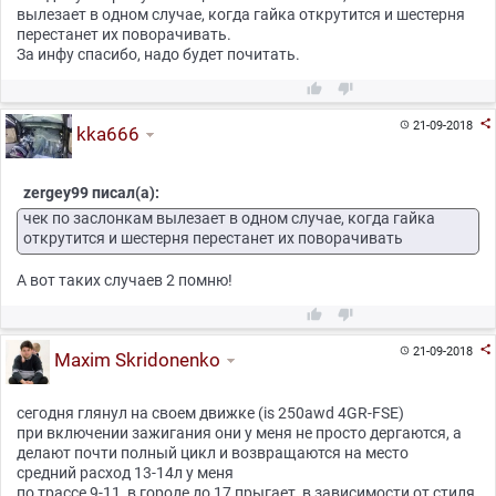
вылезает в одном случае, когда гайка открутится и шестерня
перестанет их поворачивать.
За инфу спасибо, надо будет почитать.



21-09-2018

kka666
zergey99 писал(а):
чек по заслонкам вылезает в одном случае, когда гайка
открутится и шестерня перестанет их поворачивать
А вот таких случаев 2 помню!



21-09-2018

Maxim Skridonenko
сегодня глянул на своем движке (is 250awd 4GR-FSE)
при включении зажигания они у меня не просто дергаются, а
делают почти полный цикл и возвращаются на место
средний расход 13-14л у меня
по трассе 9-11, в городе до 17 прыгает, в зависимости от стиля