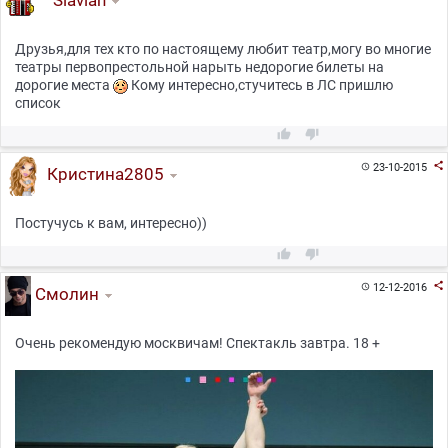
Slavian
Друзья,для тех кто по настоящему любит театр,могу во многие
театры первопрестольной нарыть недорогие билеты на
дорогие места
Кому интересно,стучитесь в ЛС пришлю
список



23-10-2015

Кристина2805
Постучусь к вам, интересно))



12-12-2016

Смолин
Очень рекомендую москвичам! Спектакль завтра. 18 +