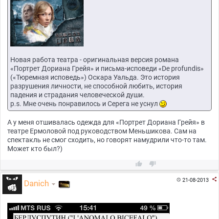
Новая работа театра - оригинальная версия романа
«Портрет Дориана Грейя» и письма-исповеди «De profundis»
(«Тюремная исповедь») Оскара Уальда. Это история
разрушения личности, не способной любить, история
падения и страдания человеческой души.
p.s. Мне очень понравилось и Серега не уснул
А у меня отшивалась одежда для «Портрет Дориана Грейя» в
театре Ермоловой под руководством Меньшикова. Сам на
спектакль не смог сходить, но говорят намудрили что-то там.
Может кто был?)



21-08-2013

Danich