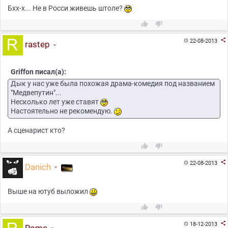
Бхх-х... Не в Росси живешь штоле?



22-08-2013

rastep
Griffon писал(а):
Дык у нас уже была похожая драма-комедия под названием
"Медвепутин"...
Несколько лет уже ставят
Настоятельно не рекомендую.
А сценарист кто?



22-08-2013

Danich
Выше на ютуб выложил



18-12-2013
