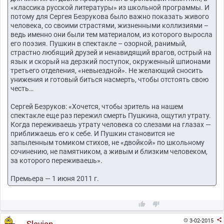
«классика русской литературы» из школьной программы. И
потому для Сергея Безрукова было важно показать живого
человека, со своими страстями, жизненными коллизиями –
ведь именно они были тем материалом, из которого выросла
его поэзия. Пушкин в спектакле – озорной, ранимый,
страстно любящий друзей и ненавидящий врагов, острый на
язык и скорый на дерзкий поступок, окруженный шпионами
третьего отделения, «невыездной». Не желающий сносить
унижения и готовый биться насмерть, чтобы отстоять свою
честь…
Сергей Безруков: «Хочется, чтобы зритель на нашем
спектакле еще раз пережил смерть Пушкина, ощутил утрату.
Когда переживаешь утрату человека со слезами на глазах —
приближаешь его к себе. И Пушкин становится не
запыленным томиком стихов, не «двойкой» по школьному
сочинению, не памятником, а живым и близким человеком,
за которого переживаешь».
Премьера — 1 июня 2011 г.



3-02-2015
