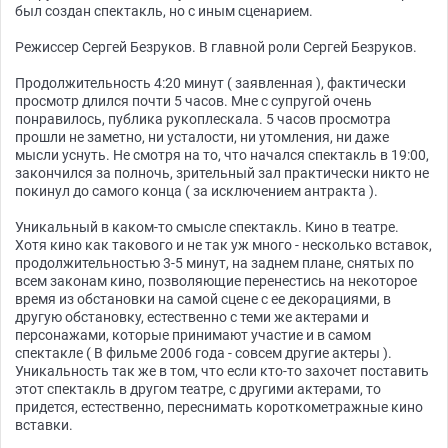
был создан спектакль, но с иным сценарием.
Режиссер Сергей Безруков. В главной роли Сергей Безруков.
Продолжительность 4:20 минут ( заявленная ), фактически
просмотр длился почти 5 часов. Мне с супругой очень
понравилось, публика рукоплескала. 5 часов просмотра
прошли не заметно, ни усталости, ни утомления, ни даже
мысли уснуть. Не смотря на то, что начался спектакль в 19:00,
закончился за полночь, зрительный зал практически никто не
покинул до самого конца ( за исключением антракта ).
Уникальный в каком-то смысле спектакль. Кино в театре.
Хотя кино как такового и не так уж много - несколько вставок,
продолжительностью 3-5 минут, на заднем плане, снятых по
всем законам кино, позволяющие перенестись на некоторое
время из обстановки на самой сцене с ее декорациями, в
другую обстановку, естественно с теми же актерами и
персонажами, которые принимают участие и в самом
спектакле ( В фильме 2006 года - совсем другие актеры ).
Уникальность так же в том, что если кто-то захочет поставить
этот спектакль в другом театре, с другими актерами, то
придется, естественно, переснимать короткометражные кино
вставки.