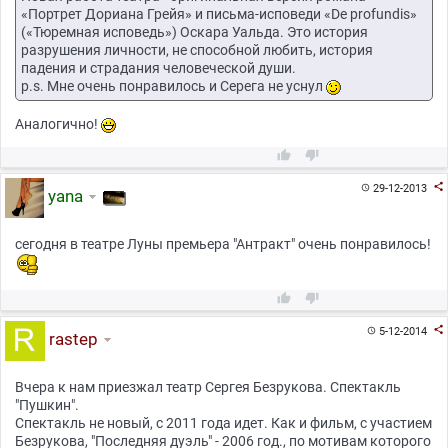
«Портрет Дориана Грейя» и письма-исповеди «De profundis»
(«Тюремная исповедь») Оскара Уальда. Это история
разрушения личности, не способной любить, история
падения и страдания человеческой души.
p.s. Мне очень понравилось и Серега не уснул
Аналогично!



29-12-2013

yana
сегодня в театре Луны премьера "Антракт" очень понравилось!



5-12-2014

rastep
Вчера к нам приезжал театр Сергея Безрукова. Спектакль
"Пушкин".
Спектакль не новый, с 2011 года идет. Как и фильм, с участием
Безрукова, "Последняя дуэль" - 2006 год., по мотивам которого