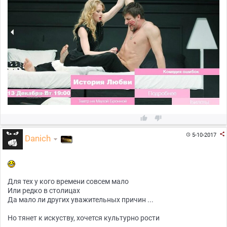



5-10-2017

Danich
Для тех у кого времени совсем мало
Или редко в столицах
Да мало ли других уважительных причин ...
Но тянет к искуству, хочется культурно рости