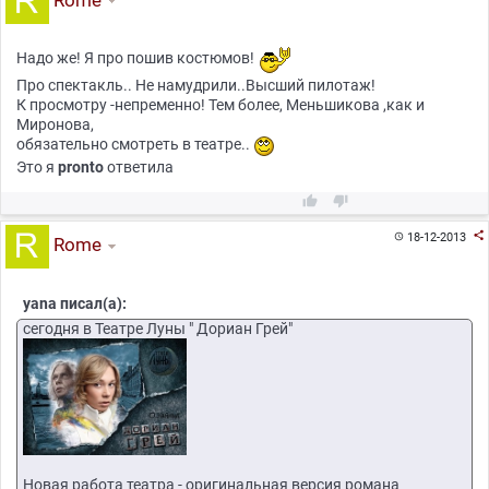
Rome
Надо же! Я про пошив костюмов!
Про спектакль.. Не намудрили..Высший пилотаж!
К просмотру -непременно! Тем более, Меньшикова ,как и
Миронова,
обязательно смотреть в театре..
Это я
pronto
ответила



18-12-2013

Rome
yana писал(а):
сегодня в Театре Луны " Дориан Грей"
Новая работа театра - оригинальная версия романа