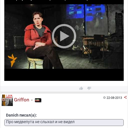



22-08-2013

Griffon
Danich писал(а):
Про медвепута не слыхал и не видел