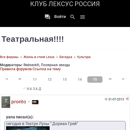
КЛУБ ЛЕКСУС РОССИЯ

search

Войти
Театральная!!!!
Все форумы
»
Жизнь в стиле Lexus
»
Беседка
»
Культура
Модераторы:
Redneck®
,
Полярная звезда
Правила форумов
Ссылка на тему




11
12
13
14
15

НАЗАД

31-07-2013

pronto
yana писал(а):
сегодня в Театре Луны " Дориан Грей"