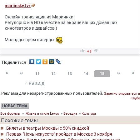
mariinsky.tv/
Онлайн трансляции из Мариинки!
Регулярно и в HD качестве на экране ваших домашних
кинотеатров и девайсов )
Молодцы прям питерцы


+1
Поделиться




11
12
13
14
15

НАЗАД
Реклама для незарегистрированных пользователей.
Зарегистрироваться в
Клубе
НОВАЯ ТЕМА
Все форумы
»
Жизнь в стиле Lexus
»
Беседка
»
Культура
Похожие темы
Билеты в театры Москвы с 50% скидкой
Первая "Ночь искусств" пройдет в Москве 3 ноября
Картины. Кому что нравится. Обсуждать не стесняться