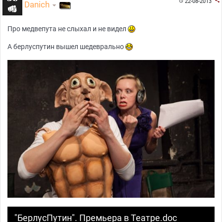

22-08-2013

Danich
Про медвепута не слыхал и не видел
А берлуспутин вышел шедеврально
"БерлусПутин". Премьера в Театре.doc