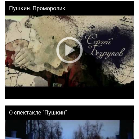
Пушкин. Проморолик
О спектакле "Пушкин"