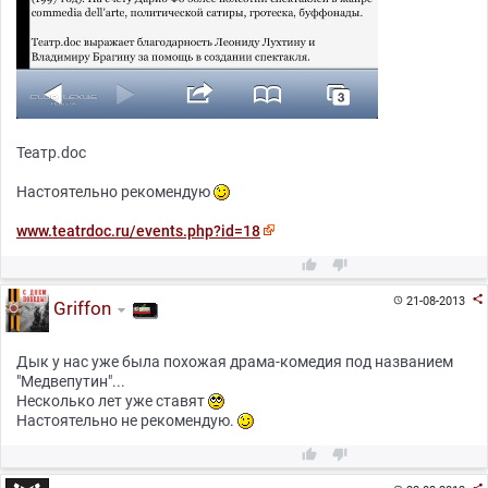
Театр.doc
Настоятельно рекомендую
www.teatrdoc.ru/events.php?id=18



21-08-2013

Griffon
Дык у нас уже была похожая драма-комедия под названием
"Медвепутин"...
Несколько лет уже ставят
Настоятельно не рекомендую.

