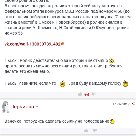
своего родного брата.
В своё время он сделал ролик который сейчас участвует в
федеральном этапе конкурса МВД России под номером 56 (до
этого ролик победил в региональных этапах конкурса "Спасём
жизнь вместе!" в Омске и Новосибирске) в ролике снялся в
главной роли А.Шлеменко, Н.Скабелкина и О.Юсупова - ролик
номер 56
vk.com/wall-130039739_482
Пы.сы. Ролик действительно за который не стыдно
,
проголосовать можно всего один раз, так что не требуется
делать это ежедневно.
Пы.сы Извините, если что
, рад буду каждому голосу


+4

1-02-2017

Перчинка
Ванечка, потрудись сделать ссылку на голосование

