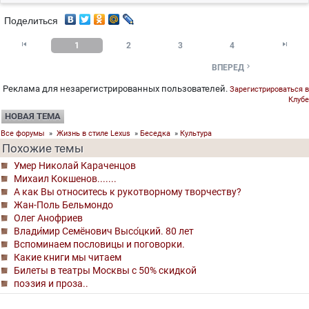
Поделиться


1
2
3
4

ВПЕРЕД
Реклама для незарегистрированных пользователей.
Зарегистрироваться в
Клубе
НОВАЯ ТЕМА
Все форумы
»
Жизнь в стиле Lexus
»
Беседка
»
Культура
Похожие темы
Умер Николай Караченцов
Михаил Кокшенов.......
А как Вы относитесь к рукотворному творчеству?
Жан-Поль Бельмондо
Олег Анофриев
Влади́мир Семёнович Высо́цкий. 80 лет
Вспоминаем пословицы и поговорки.
Какие книги мы читаем
Билеты в театры Москвы с 50% скидкой
поэзия и проза..