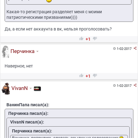
Какая-то регистрация разделяет меня с моими
патриотическими призваниями))))
Да, а если нет аккаунта в вк, нельзя проголосовать?


+1

1-02-2017

Перчинка
Наверное, нет


+1

1-02-2017

VivanN
ВанинПапа писал(а):
Перчинка писал(а):
VivanN писал(а):
Перчинка писал(а):
Ванечка, потрудись сделать ссылку на голосование