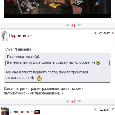


+2

1-02-2017

Перчинка
VivanN писал(а):
Перчинка писал(а):
Ванечка, потрудись сделать ссылку на голосование
Так она в тексте первого поста, просто требуется
регистрация в vk
Какая-то регистрация разделяет меня с моими
патриотическими призваниями))))


+2

1-02-2017

лексавед