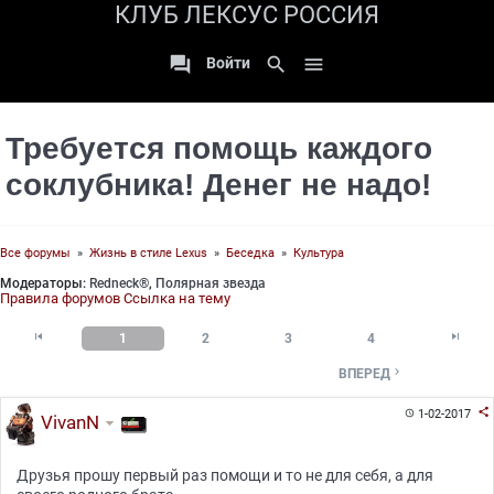
КЛУБ ЛЕКСУС РОССИЯ

search

Войти
Требуется помощь каждого
соклубника! Денег не надо!
Все форумы
»
Жизнь в стиле Lexus
»
Беседка
»
Культура
Модераторы:
Redneck®
,
Полярная звезда
Правила форумов
Ссылка на тему


1
2
3
4

ВПЕРЕД

1-02-2017

VivanN
Друзья прошу первый раз помощи и то не для себя, а для