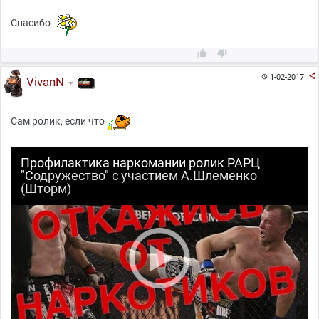
Спасибо



1-02-2017

VivanN
Сам ролик, если что
Профилактика наркомании ролик РАРЦ
"Содружество" с участием А.Шлеменко
(Шторм)