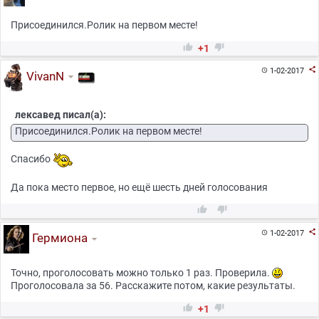
Присоединился.Ролик на первом месте!


+1

1-02-2017

VivanN
лексавед писал(а):
Присоединился.Ролик на первом месте!
Спасибо
Да пока место первое, но ещё шесть дней голосования



1-02-2017

Гермиона
Точно, проголосовать можно только 1 раз. Проверила.
Проголосовала за 56. Расскажите потом, какие результаты.


+1